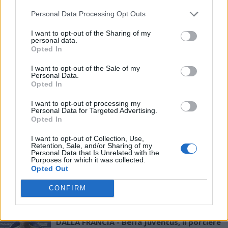
Personal Data Processing Opt Outs
I want to opt-out of the Sharing of my
personal data.
Opted In
02.08 21:57 -
I want to opt-out of the Sale of my
JUVENTUS - I convocati di Spalletti per il
Personal Data.
Summer Tour tra Asia e Oceania
Opted In
I want to opt-out of processing my
02.08 19:32 -
Personal Data for Targeted Advertising.
Opted In
SPORTITALIA - Pedullà: "Joao Mario fuori
dai convocati della Juventus, la Fiorentina
lo aspetta"
I want to opt-out of Collection, Use,
Retention, Sale, and/or Sharing of my
Personal Data that Is Unrelated with the
02.08 19:20 -
Purposes for which it was collected.
Opted Out
UFFICIALE - Kolo Muani è un nuovo
calciatore della Juventus, le cifre
CONFIRM
02.08 17:54 -
DALLA FRANCIA - Beffa Juventus, il portiere