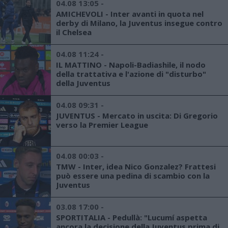
04.08 13:05 -
AMICHEVOLI - Inter avanti in quota nel
derby di Milano, la Juventus insegue contro
il Chelsea
04.08 11:24 -
IL MATTINO - Napoli-Badiashile, il nodo
della trattativa e l'azione di "disturbo"
della Juventus
04.08 09:31 -
JUVENTUS - Mercato in uscita: Di Gregorio
verso la Premier League
04.08 00:03 -
TMW - Inter, idea Nico Gonzalez? Frattesi
può essere una pedina di scambio con la
Juventus
03.08 17:00 -
SPORTITALIA - Pedullà: "Lucumí aspetta
ancora la decisione della Juventus prima di