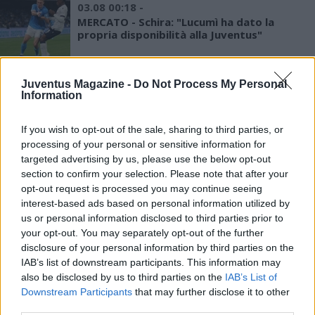
03.08 00:18 -
MERCATO - Schira: "Lucumì ha dato la
propria disponibilità alla Juventus"
Juventus Magazine -
Do Not Process My Personal
Information
If you wish to opt-out of the sale, sharing to third parties, or
processing of your personal or sensitive information for
targeted advertising by us, please use the below opt-out
section to confirm your selection. Please note that after your
opt-out request is processed you may continue seeing
interest-based ads based on personal information utilized by
us or personal information disclosed to third parties prior to
your opt-out. You may separately opt-out of the further
disclosure of your personal information by third parties on the
IAB’s list of downstream participants. This information may
also be disclosed by us to third parties on the
IAB’s List of
Downstream Participants
that may further disclose it to other
third parties.