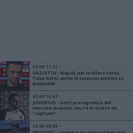
02.08 11:21 -
GAZZETTA - Napoli, per la difesa torna
l'idea Gatti, anche la Juventus piomba su
Badiashile
02.08 10:43 -
JUVENTUS - Gatti protagonista del
mercato in uscita, ma c'è lo scatto da
"capitano"
02.08 08:58 -
MEDIASET - Juventus no stop sul mercato,