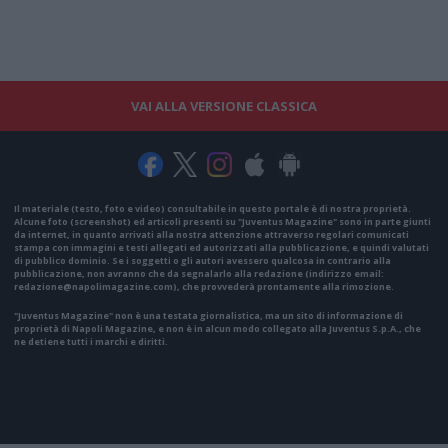
VAI ALLA VERSIONE CLASSICA
Il materiale (testo, foto e video) consultabile in questo portale è di nostra proprietà.
Alcune foto (screenshot) ed articoli presenti su "Juventus Magazine" sono in parte giunti
da internet, in quanto arrivati alla nostra attenzione attraverso regolari comunicati
stampa con immagini e testi allegati ed autorizzati alla pubblicazione, e quindi valutati
di pubblico dominio. Se i soggetti o gli autori avessero qualcosa in contrario alla
pubblicazione, non avranno che da segnalarlo alla redazione (indirizzo email:
redazione@napolimagazine.com
), che provvederà prontamente alla rimozione.
"Juventus Magazine" non è una testata giornalistica, ma un sito di informazione di
proprietà di Napoli Magazine, e non è in alcun modo collegato alla Juventus S.p.A., che
ne detiene tutti i marchi e diritti.