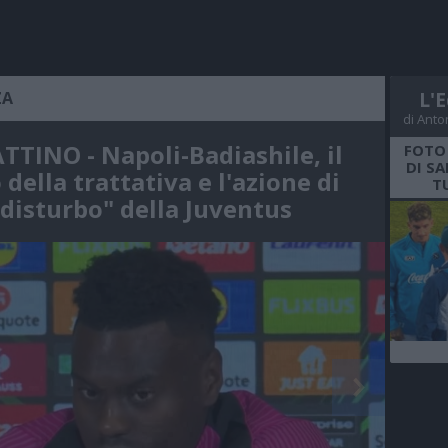
ZA
L'E
di Anto
TTINO - Napoli-Badiashile, il
FOTO
DI S
della trattativa e l'azione di
T
"disturbo" della Juventus