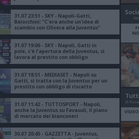
Soci
31.07 23:51 - SKY - Napoli-Gatti,
Ne
Baiocchini: "C'era anche un'idea di
scambio con Olivera alla Juventus"
F
NO
31.07 19:06 - SKY - Napoli, Gatti in
pole, c'è l'apertura della Juventus, si
lavora al prestito con obbligo
31.07 18:51 - MEDIASET - Napoli su
Gatti, si tratta con la Juventus per un
prestito con obbligo di riscatto
Tutt
di Rosa
31.07 11:42 - TUTTOSPORT - Napoli,
anche la Juventus su Favasuli, il piano
VIDEO
di mercato dei bianconeri
30.07 20:45 - GAZZETTA - Juventus,