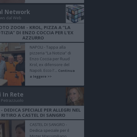
al Network
ws dal Web
OTO ZOOM - KROL, PIZZA A “LA
TIZIA” DI ENZO COCCIA PER L'EX
AZZURRO
NAPOLI - Tappa alla
pizzeria “La Notizia” di
Enzo Coccia per Ruud
Krol, ex difensore del
Napoli. Ecco l'...
Continua
a leggere >>
i In Rete
 Petrazzuolo
 - DEDICA SPECIALE PER ALLEGRI NEL
RITIRO A CASTEL DI SANGRO
CASTEL DI SANGRO -
Dedica speciale per il
Mister Massimiliano