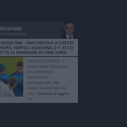
ditoriale
nio Petrazzuolo
 SHOW NM - AMICHEVOLE A CASTEL
ANGRO, NAPOLI-OSASUNA 2-1: ECCO
UTTE LE IMMAGINI DI FINE GARA
CASTEL DI SANGRO - Il
Napoli batte l'Osasuna
2-1, nella terza
amichevole
prestagionale. Allo
stadio Teofilo Patini di
Cas...
Continua a leggere
>>