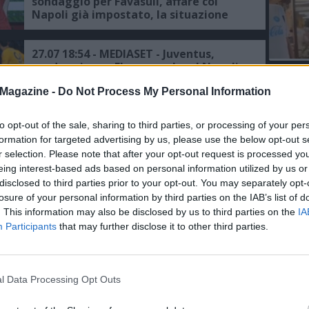
sondaggio per Favasuli, affare col
Napoli già impostato, la situazione
27.07 18:54 - MEDIASET - Juventus,
sondaggio per Elmas, anche al Napoli
L'An
piacerebbe riaverlo, le ultime
Magazine -
Do Not Process My Personal Information
del Nu
VIDEO
27.07 12:52 - CDM - Napoli, i 33 anni da
to opt-out of the sale, sharing to third parties, or processing of your per
GLI
presidente di Ferlaino: "Mi sono
formation for targeted advertising by us, please use the below opt-out s
divertito, la partita che ho sempre
r selection. Please note that after your opt-out request is processed y
voluto vincere? Quella con la
eing interest-based ads based on personal information utilized by us or
Juventus"
disclosed to third parties prior to your opt-out. You may separately opt-
26.07 08:11 - TUTTOSPORT - Il Napoli
pensa ancora ad Elmas, c'è l'interesse
losure of your personal information by third parties on the IAB’s list of
della Juventus, la situazione
. This information may also be disclosed by us to third parties on the
IA
Participants
that may further disclose it to other third parties.
24.07 10:49 - TUTTOSPORT - Vicario, la
Juventus accelera per il portiere, c'è
l'inserimento del Napoli
l Data Processing Opt Outs