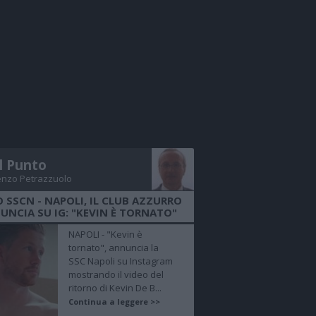
Il Punto
enzo Petrazzuolo
O SSCN - NAPOLI, IL CLUB AZZURRO
UNCIA SU IG: "KEVIN È TORNATO"
NAPOLI - "Kevin è
tornato", annuncia la
SSC Napoli su Instagram
mostrando il video del
ritorno di Kevin De B...
Continua a leggere >>