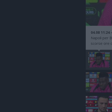
04.08 11:24 
Napoli per B
scorse ore de