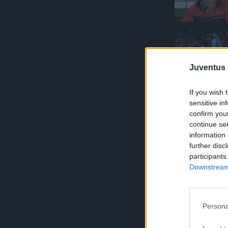
Juventus 
If you wish 
sensitive in
confirm you
continue se
information 
further disc
participants
Downstream 
Persona