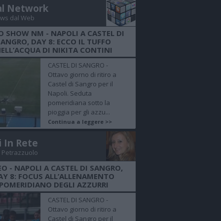
al Network
ws dal Web
O SHOW NM - NAPOLI A CASTEL DI
SANGRO, DAY 8: ECCO IL TUFFO
ELL’ACQUA DI NIKITA CONTINI
CASTEL DI SANGRO -
Ottavo giorno di ritiro a
Castel di Sangro per il
Napoli. Seduta
pomeridiana sotto la
pioggia per gli azzu...
Continua a leggere >>
i In Rete
 Petrazzuolo
EO - NAPOLI A CASTEL DI SANGRO,
AY 8: FOCUS ALL’ALLENAMENTO
POMERIDIANO DEGLI AZZURRI
CASTEL DI SANGRO -
Ottavo giorno di ritiro a
Castel di Sangro per il