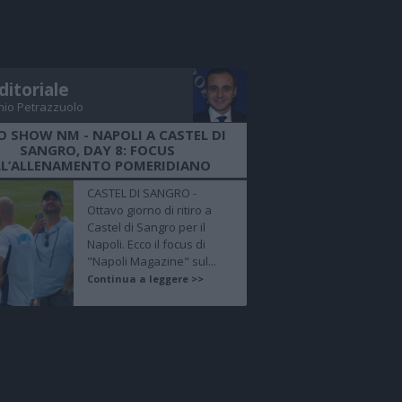
ditoriale
nio Petrazzuolo
O SHOW NM - NAPOLI A CASTEL DI
SANGRO, DAY 8: FOCUS
LL’ALLENAMENTO POMERIDIANO
CASTEL DI SANGRO -
Ottavo giorno di ritiro a
Castel di Sangro per il
Napoli. Ecco il focus di
"Napoli Magazine" sul...
Continua a leggere >>