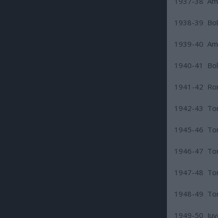
1937-38 Ambr
1938-39 Bol
1939-40 Ambr
1940-41 Bol
1941-42 Ro
1942-43 Tor
1945-46 Tor
1946-47 Tor
1947-48 Tor
1948-49 Tor
1949-50 Juve