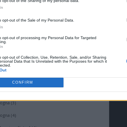
o opt-out of the Sharing of my personal data.
ino (1)
In
ogna (2)
o opt-out of the Sale of my Personal Data.
In
osiana [Inter] (3)
to opt-out of processing my Personal Data for Targeted
ntus (3)
ing.
In
ntus (4)
o opt-out of Collection, Use, Retention, Sale, and/or Sharing
ersonal Data that Is Unrelated with the Purposes for which it
entus (5)
lected.
Out
ntus (6)
CONFIRM
ntus (7)
ogna (3)
ogna (4)