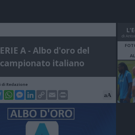
L'E
di Anto
FOT
ERIE A - Albo d'oro del
A
campionato italiano
15 di Redazione
k
tter
WhatsApp
Messenger
LinkedIn
Copy
Email
Print
aA
Link