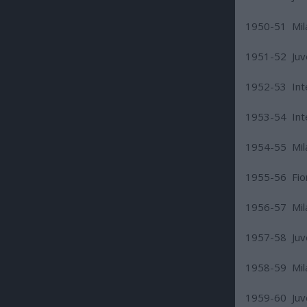
1950-51 Mila
1951-52 Juve
1952-53 Inte
1953-54 Inte
1954-55 Mila
1955-56 Fior
1956-57 Mila
1957-58 Juv
1958-59 Mila
1959-60 Juv