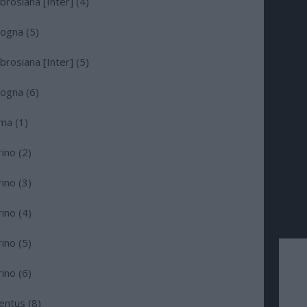
osiana [Inter] (4)
ogna (5)
osiana [Inter] (5)
ogna (6)
ma (1)
ino (2)
ino (3)
ino (4)
ino (5)
ino (6)
ntus (8)