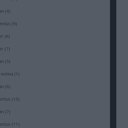
n (4)
ntus (9)
r (6)
r (7)
n (5)
entina (1)
n (6)
entus (10)
n (7)
entus (11)