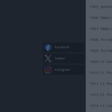
1905 Juventu
1906 Milan (
1907 Milan (
1908 Pro Verc
Facebook
1909 Pro Verc
Twitter
1909-10 Inte
Instagram
1910-11 Pro 
1911-12 Pro 
1912-13 Pro 
1913-14 Cas