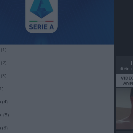
(1)
(2)
di Vinc
(3)
VIDE
ANN
1)
 (4)
 (5)
 (6)