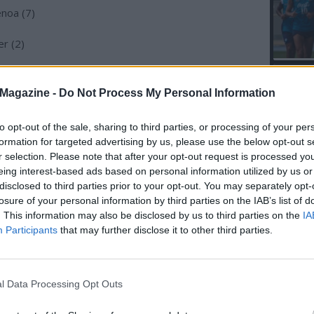
noa (7)
r (2)
Vercelli (6)
L'An
Magazine -
Do Not Process My Personal Information
del Nu
vese [FIGC]
VIDEO
GLI
to opt-out of the sale, sharing to third parties, or processing of your per
Vercelli [CCI]
formation for targeted advertising by us, please use the below opt-out s
r selection. Please note that after your opt-out request is processed y
oa (8)
eing interest-based ads based on personal information utilized by us or
disclosed to third parties prior to your opt-out. You may separately opt-
oa (9)
losure of your personal information by third parties on the IAB’s list of
. This information may also be disclosed by us to third parties on the
IA
ogna (1)
Participants
that may further disclose it to other third parties.
ntus (2)
l Data Processing Opt Outs
n assegnato