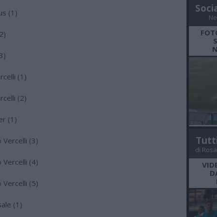
Soci
s (1)
Ne
FOT
2)
N
3)
elli (1)
elli (2)
r (1)
Tutt
Vercelli (3)
di Rosa
Vercelli (4)
VID
D
Vercelli (5)
ale (1)