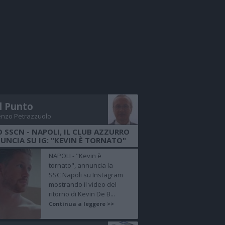
Il Punto
enzo Petrazzuolo
O SSCN - NAPOLI, IL CLUB AZZURRO
UNCIA SU IG: "KEVIN È TORNATO"
NAPOLI - "Kevin è
tornato", annuncia la
SSC Napoli su Instagram
mostrando il video del
ritorno di Kevin De B...
Continua a leggere >>