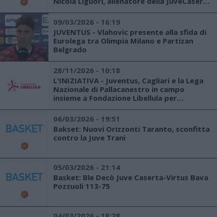
Nicola Liguori, allenatore della JuveCaserta
2021
09/03/2026 - 16:19
JUVENTUS - Vlahovic presente alla sfida di
Eurolega tra Olimpia Milano e Partizan
Belgrado
28/11/2026 - 10:18
L'INIZIATIVA - Juventus, Cagliari e la Lega
Nazionale di Pallacanestro in campo
insieme a Fondazione Libellula per
contrastare la violenza contro le donne
06/03/2026 - 19:51
Bakset: Nuovi Orizzonti Taranto, sconfitta
contro la Juve Trani
05/03/2026 - 21:14
Basket: Ble Decò Juve Caserta-Virtus Bava
Pozzuoli 113-75
04/03/2026 - 18:28