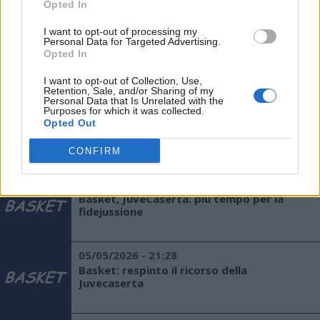
Opted In
I want to opt-out of processing my
28/07/2026 - 18:22
Personal Data for Targeted Advertising.
Opted In
Basket: JuveCaserta, arriva Downs
I want to opt-out of Collection, Use,
Retention, Sale, and/or Sharing of my
Personal Data that Is Unrelated with the
Purposes for which it was collected.
22/07/2026 - 19:50
Opted Out
Basket: JuveCaserta, accordo con Amoroso
CONFIRM
21/07/2026 - 21:14
Basket, JuveCaserta: più tempo per la
fidejussione
05/05/2026 - 21:28
Basket: respinto il ricorso della
Juvecaserta