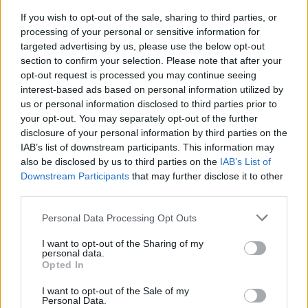
06/09/2026 - 19:40
Basket, Juvecaserta: ceduta quota di
If you wish to opt-out of the sale, sharing to third parties, or
maggioranza
processing of your personal or sensitive information for
targeted advertising by us, please use the below opt-out
section to confirm your selection. Please note that after your
03/08/2026 - 18:16
opt-out request is processed you may continue seeing
Basket, Juve Caserta: Pasta Reggia main
interest-based ads based on personal information utilized by
sponsor
us or personal information disclosed to third parties prior to
your opt-out. You may separately opt-out of the further
disclosure of your personal information by third parties on the
15/07/2026 - 17:07
IAB’s list of downstream participants. This information may
Basket, Juvecaserta: 62% a società
also be disclosed by us to third parties on the
IAB’s List of
straniera
Downstream Participants
that may further disclose it to other
third parties.
02/06/2026 - 18:37
Personal Data Processing Opt Outs
Basket: Juve Caserta a rischio, tam tam
artisti
I want to opt-out of the Sharing of my
personal data.
Opted In
20/11/2026 - 17:35
I want to opt-out of the Sale of my
Basket: Juvecaserta, Amoroso lascia
Personal Data.