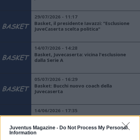
29/07/2026 - 11:17
Basket, il presidente Iavazzi: "Esclusione
JuveCaserta scelta politica"
14/07/2026 - 14:28
Basket, Juvecaserta: vicina l'esclusione
dalla Serie A
05/07/2026 - 16:29
Basket: Bucchi nuovo coach della
Juvecaserta
14/06/2026 - 17:35
Basket: giorni decisivi per la Juvecaserta
Juventus Magazine -
Do Not Process My Personal
Information