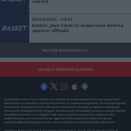
con Ere
06/04/2026 - 04:47
Basket, Juve Caserta: Acqua Lete diventa
sponsor ufficiale
NOTIZIE SUCCESSIVE >>>
VAI ALLA VERSIONE CLASSICA
Il materiale (testo, foto e video) consultabile in questo portale è di nostra proprietà.
Alcune foto (screenshot) ed articoli presenti su "Juventus Magazine" sono in parte giunti
da internet, in quanto arrivati alla nostra attenzione attraverso regolari comunicati
stampa con immagini e testi allegati ed autorizzati alla pubblicazione, e quindi valutati
di pubblico dominio. Se i soggetti o gli autori avessero qualcosa in contrario alla
pubblicazione, non avranno che da segnalarlo alla redazione (indirizzo email:
redazione@napolimagazine.com
), che provvederà prontamente alla rimozione.
"Juventus Magazine" non è una testata giornalistica, ma un sito di informazione di