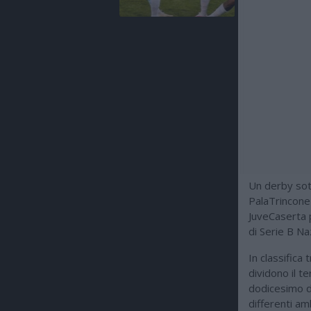
Un derby sott
PalaTrincone 
JuveCaserta 
di Serie B Na
In classifica
dividono il te
dodicesimo de
differenti am