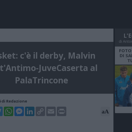
L'E
di Anto
FOTO
ket: c'è il derby, Malvin
DI S
T
t'Antimo-JuveCaserta al
PalaTrincone
56 di Redazione
k
tter
WhatsApp
Messenger
LinkedIn
Copy
Email
Print
aA
Link