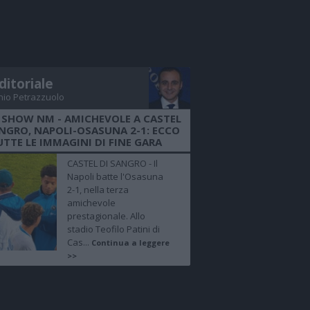
ditoriale
nio Petrazzuolo
 SHOW NM - AMICHEVOLE A CASTEL
ANGRO, NAPOLI-OSASUNA 2-1: ECCO
UTTE LE IMMAGINI DI FINE GARA
CASTEL DI SANGRO - Il
Napoli batte l'Osasuna
2-1, nella terza
amichevole
prestagionale. Allo
stadio Teofilo Patini di
Cas...
Continua a leggere
>>