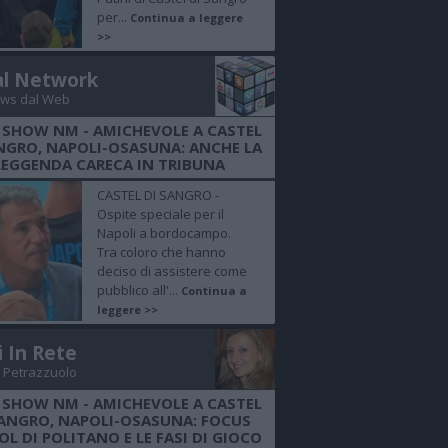
per...
Continua a leggere
>>
al Network
ws dal Web
 SHOW NM - AMICHEVOLE A CASTEL
NGRO, NAPOLI-OSASUNA: ANCHE LA
LEGGENDA CARECA IN TRIBUNA
CASTEL DI SANGRO -
Ospite speciale per il
Napoli a bordocampo.
Tra coloro che hanno
deciso di assistere come
pubblico all'...
Continua a
leggere >>
i In Rete
 Petrazzuolo
 SHOW NM - AMICHEVOLE A CASTEL
SANGRO, NAPOLI-OSASUNA: FOCUS
OL DI POLITANO E LE FASI DI GIOCO