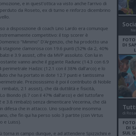
romozione, e in quest’ottica va visto anche l’arrivo di
perduto da Roseto, ex di turno e rinforzo dicembrino
vello.
Soci
sso a disposizione di coach Lino Lardo era comunque
Ne
 estremamente competitivo: il top scorer è
FOTO
Domenico “Mimmo” D’Argenzio, che ha prodotto una
DI SA
i stagione clamorosa con 19.6 punti (52% da 2, 40%
balzi e 3.9 assist, cifre da MVP assoluto. Con lui in
costante vanno anche il gigante Radunic (14.3 con 6.9
#4 perimetrale Hadzic (12.1 con il 38% dall’arco) e lo
uto che ha portato in dote 12.7 punti e tantissima
perimetrale. Preziosissimo è poi il contributo di Nobile
1 rimbalzi, 2.1 assist), che dà duttilità e fisicità,
o Lo Biondo (6.7 con il 47% dall’arco) e del tuttofare
2 e 3.8 rimbalzi) senza dimenticare Vecerina, che dà
Tutt
a in difesa che in attacco. Uno squadrone insomma
di Rosa
ano, che fin qui ha perso solo 3 partite (con Virtus
 e Luiss).
FOTO
DI 
SUL G
Si torna in campo dunque, e ad attendere Spizzichini e