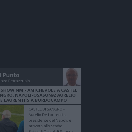
Il Punto
enzo Petrazzuolo
 SHOW NM - AMICHEVOLE A CASTEL
ANGRO, NAPOLI-OSASUNA: AURELIO
E LAURENTIIS A BORDOCAMPO
CASTEL DI SANGRO -
Aurelio De Laurentiis,
presidente del Napoli, è
arrivato allo Stadio
Patini di Castel di Sangro