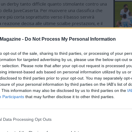
un derby tanto difficile quanto stimolante contro una
ro della JuveCaserta. Per muovere una classifica che
re più corta soprattutto verso il basso servirà
a reazione decisa alle ultime scialbe prestazioni, e il
llenato in questi giorni di festa proprio per provare ad
trend delle ultime settimane. “Veniamo indubbiamente
Magazine -
Do Not Process My Personal Information
 di difficoltà in cui abbiamo rimediato tre sconfitte
 dice Pino Corvo, DS della PSA - ed è chiaro che
L'An
to opt-out of the sale, sharing to third parties, or processing of your per
 tutti sia quello di dare una sterzata decisa sia in
del Nu
formation for targeted advertising by us, please use the below opt-out s
estazione che, ovviamente, di risultato. Dobbiamo
r selection. Please note that after your opt-out request is processed y
FOTO
i che prima del turno di riposo avevano conquistato 4
eing interest-based ads based on personal information utilized by us or
la mostrando un’ottima difesa e un bell’equilibrio in
JACQ
disclosed to third parties prior to your opt-out. You may separately opt-
agazzi ne sono consapevoli e stanno lavorando con
losure of your personal information by third parties on the IAB’s list of
 Caserta è sicuramente una delle grandi protagoniste
. This information may also be disclosed by us to third parties on the
IA
rneo, ha avuto un cammino lineare ad alta quota
Participants
that may further disclose it to other third parties.
forte e ben equilibrata anche quando ha dovuto far
fortuni, e la bella vittoria di Faenza ne è una
e recente, ma noi vogliamo e dobbiamo provare a
l Data Processing Opt Outs
 pronostico per muovere la classifica e riacquisire
za. Queste sono partite che ti danno motivazioni