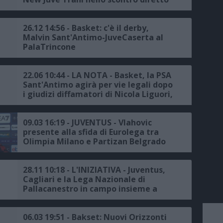
26.12 14:56 - Basket: c'è il derby,
Malvin Sant'Antimo-JuveCaserta al
PalaTrincone
22.06 10:44 - LA NOTA - Basket, la PSA
Sant'Antimo agirà per vie legali dopo
i giudizi diffamatori di Nicola Liguori,
allenatore della JuveCaserta 2021
09.03 16:19 - JUVENTUS - Vlahovic
presente alla sfida di Eurolega tra
Olimpia Milano e Partizan Belgrado
28.11 10:18 - L'INIZIATIVA - Juventus,
Cagliari e la Lega Nazionale di
Pallacanestro in campo insieme a
Fondazione Libellula per contrastare
la violenza contro le donne
06.03 19:51 - Bakset: Nuovi Orizzonti