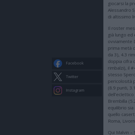
giocarsi la p
Alessandro S
di altissimo li
Il roster me
già lungo ed
ovviamente 
prima metà d
da 3), 4.3 rim
doppia cifra 
Facebook
rimbalzi), il 
stesso Sperd
Twitter
pericolosità 
(8.9 punti, 3.
Instagram
dell’eclettic
Brembilla (5.
equilibrio si
quello casert
Roma, Livorno
Qui Malvin – 