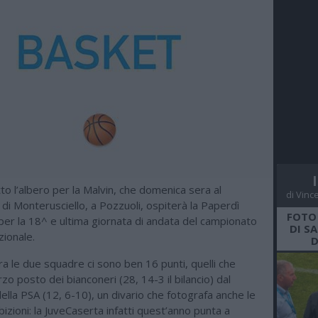
o l’albero per la Malvin, che domenica sera al
di Vinc
di Monterusciello, a Pozzuoli, ospiterà la Paperdì
FOTO
per la 18^ e ultima giornata di andata del campionato
DI S
zionale.
D
 tra le due squadre ci sono ben 16 punti, quelli che
rzo posto dei bianconeri (28, 14-3 il bilancio) dal
lla PSA (12, 6-10), un divario che fotografa anche le
bizioni: la JuveCaserta infatti quest’anno punta a