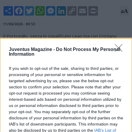
Share
Facebook
Twitter
WhatsApp
Messenger
LinkedIn
Copy
Email
Print
aA
Link
11/06/2026 - 00:53
Il Portogallo, senza lo squalificato Leao ma con Cristiano
Ronaldo in campo dal primo minuto, ha sconfitto la Nigeria
nell'ultimo test amichevole prima del via dei Mondiali. La
Juventus Magazine -
Do Not Process My Personal
Information
nazionale di Martinez è passata in vantaggio con Pedro Neto
al 23esimo del primo tempo, a riacciuffarla prima dell'intervallo
è stato però Adams. Dello juventino Francisco Conceicao il gol
If you wish to opt-out of the sale, sharing to third parties, or
della vittoria lusitana al 75esimo. Il Portogallo ha così allungato
processing of your personal or sensitive information for
targeted advertising by us, please use the below opt-out
a cinque la propria striscia di imbattibilità, con 4 vittorie e 1
section to confirm your selection. Please note that after your
pareggio.
opt-out request is processed you may continue seeing
interest-based ads based on personal information utilized by
us or personal information disclosed to third parties prior to
your opt-out. You may separately opt-out of the further
disclosure of your personal information by third parties on the
IAB’s list of downstream participants. This information may
also be disclosed by us to third parties on the
IAB’s List of