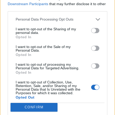
Downstream Participants
that may further disclose it to other
third parties.
Personal Data Processing Opt Outs
I want to opt-out of the Sharing of my
personal data.
Opted In
I want to opt-out of the Sale of my
Personal Data.
VAI ALLA VERSIONE CLASSICA
Opted In
I want to opt-out of processing my
Personal Data for Targeted Advertising.
Opted In
Il materiale (testo, foto e video) consultabile in questo portale è di nostra proprietà.
Alcune foto (screenshot) ed articoli presenti su "Juventus Magazine" sono in parte giunti
I want to opt-out of Collection, Use,
da internet, in quanto arrivati alla nostra attenzione attraverso regolari comunicati
Retention, Sale, and/or Sharing of my
stampa con immagini e testi allegati ed autorizzati alla pubblicazione, e quindi valutati
Personal Data that Is Unrelated with the
di pubblico dominio. Se i soggetti o gli autori avessero qualcosa in contrario alla
Purposes for which it was collected.
pubblicazione, non avranno che da segnalarlo alla redazione (indirizzo email:
Opted Out
redazione@napolimagazine.com
), che provvederà prontamente alla rimozione.
"Juventus Magazine" non è una testata giornalistica, ma un sito di informazione di
CONFIRM
proprietà di Napoli Magazine, e non è in alcun modo collegato alla Juventus S.p.A., che
ne detiene tutti i marchi e diritti.