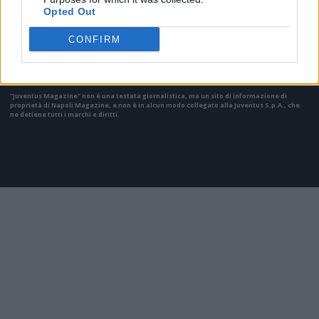
Opted Out
Il materiale (testo, foto e video) consultabile in questo portale è di nostra proprietà.
Alcune foto (screenshot) ed articoli presenti su "Juventus Magazine" sono in parte giunti
da internet, in quanto arrivati alla nostra attenzione attraverso regolari comunicati
CONFIRM
stampa con immagini e testi allegati ed autorizzati alla pubblicazione, e quindi valutati
di pubblico dominio. Se i soggetti o gli autori avessero qualcosa in contrario alla
pubblicazione, non avranno che da segnalarlo alla redazione (indirizzo email:
redazione@napolimagazine.com
), che provvederà prontamente alla rimozione.
"Juventus Magazine" non è una testata giornalistica, ma un sito di informazione di
proprietà di Napoli Magazine, e non è in alcun modo collegato alla Juventus S.p.A., che
ne detiene tutti i marchi e diritti.