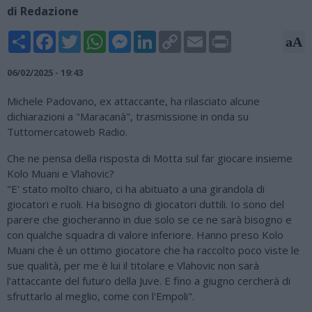
di Redazione
Share
Facebook
Twitter
WhatsApp
Messenger
LinkedIn
Copy
Email
Print
aA
Link
06/02/2025 - 19:43
Michele Padovano, ex attaccante, ha rilasciato alcune
dichiarazioni a "Maracanà", trasmissione in onda su
Tuttomercatoweb Radio.
Che ne pensa della risposta di Motta sul far giocare insieme
Kolo Muani e Vlahovic?
"E' stato molto chiaro, ci ha abituato a una girandola di
giocatori e ruoli. Ha bisogno di giocatori duttili. Io sono del
parere che giocheranno in due solo se ce ne sarà bisogno e
con qualche squadra di valore inferiore. Hanno preso Kolo
Muani che è un ottimo giocatore che ha raccolto poco viste le
sue qualità, per me è lui il titolare e Vlahovic non sarà
l'attaccante del futuro della Juve. E fino a giugno cercherà di
sfruttarlo al meglio, come con l'Empoli".