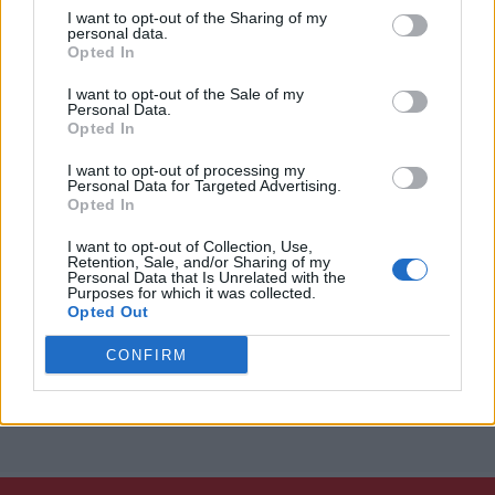
Giuntoli lo difenderà fino alla fine, giustamente. Motta ha tutte
I want to opt-out of the Sharing of my
personal data.
le carte in regola per diventare un grandissimo allenatore,
Opted In
deve fare un percorso di crescita. Mi piace però anche
l'arroganza di chi conosce i propri mezzi e sa di avere le idee
I want to opt-out of the Sale of my
Personal Data.
chiare".
Opted In
I want to opt-out of processing my
Personal Data for Targeted Advertising.
Opted In
I want to opt-out of Collection, Use,
Retention, Sale, and/or Sharing of my
Personal Data that Is Unrelated with the
Purposes for which it was collected.
Opted Out
CONFIRM