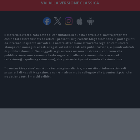
VAI ALLA VERSIONE CLASSICA
Il materiale (testo, foto e video) consultabile in questo portale è di nostra proprietà.
Alcune foto (screenshot) ed articoli presenti su "Juventus Magazine" sono in parte giunti
da internet, in quanto arrivati alla nostra attenzione attraverso regolari comunicati
stampa con immagini e testi allegati ed autorizzati alla pubblicazione, e quindi valutati
di pubblico dominio. Se i soggetti o gli autori avessero qualcosa in contrario alla
pubblicazione, non avranno che da segnalarlo alla redazione (indirizzo email:
redazione@napolimagazine.com
), che provvederà prontamente alla rimozione.
"Juventus Magazine" non è una testata giornalistica, ma un sito di informazione di
proprietà di Napoli Magazine, e non è in alcun modo collegato alla Juventus S.p.A., che
ne detiene tutti i marchi e diritti.