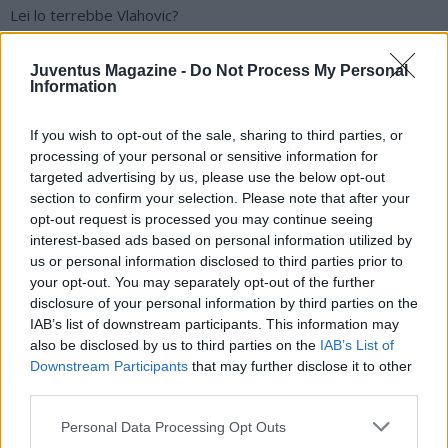
Lei lo terrebbe Vlahovic?
"In questo momento Vlahovic non ha dimostrato di essere
adatto alla Juve. Per me i numeri sono dalla sua parte, ma
Juventus Magazine -
Do Not Process My Personal
quando sei alla Juve devi dimostrare che le critiche sai
Information
superarle. O incidi sempre, altrimenti se sbagli diventa difficile.
Ad oggi non ha dimostrato di essere da Juve".
If you wish to opt-out of the sale, sharing to third parties, or
processing of your personal or sensitive information for
Kolo Muani così più forte di Vlahovic?
targeted advertising by us, please use the below opt-out
"Per il gioco di Motta, che ha un calcio molto, troppo
section to confirm your selection. Please note that after your
ragionato, è più adatto Kolo Muani, che dialoga coi compagni e
opt-out request is processed you may continue seeing
gioca con la squadra. Si è inserito in maniera prepotente, i
interest-based ads based on personal information utilized by
numeri sono dalla sua parte. Per il gioco di Motta è più vicino a
us or personal information disclosed to third parties prior to
Zirkzee lui che Vlahovic".
your opt-out. You may separately opt-out of the further
disclosure of your personal information by third parties on the
Cosa aggiunge su questa Juventus?
IAB’s list of downstream participants. This information may
"A me il progetto Juve mi piace, intravedo qualcosa di
also be disclosed by us to third parties on the
IAB’s List of
interessante. Hanno puntato sui giovani, sappiamo quanto sia
Downstream Participants
that may further disclose it to other
difficile imporsi a livelli importanti, i miglioramenti passano da
third parties.
un percorso importante ma vedo qualcosa di positivo. A
Napoli nel primo tempo ho visto una Juve eccezionale, serve
Personal Data Processing Opt Outs
trovare continuità. Il lavoro di Motta si vede e credo che