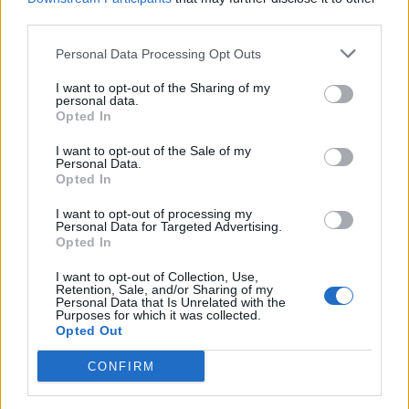
third parties.
Personal Data Processing Opt Outs
I want to opt-out of the Sharing of my
personal data.
Opted In
I want to opt-out of the Sale of my
VAI ALLA VERSIONE CLASSICA
Personal Data.
Opted In
I want to opt-out of processing my
Personal Data for Targeted Advertising.
Opted In
Il materiale (testo, foto e video) consultabile in questo portale è di nostra proprietà.
Alcune foto (screenshot) ed articoli presenti su "Juventus Magazine" sono in parte giunti
da internet, in quanto arrivati alla nostra attenzione attraverso regolari comunicati
I want to opt-out of Collection, Use,
stampa con immagini e testi allegati ed autorizzati alla pubblicazione, e quindi valutati
Retention, Sale, and/or Sharing of my
di pubblico dominio. Se i soggetti o gli autori avessero qualcosa in contrario alla
Personal Data that Is Unrelated with the
pubblicazione, non avranno che da segnalarlo alla redazione (indirizzo email:
Purposes for which it was collected.
redazione@napolimagazine.com
), che provvederà prontamente alla rimozione.
Opted Out
"Juventus Magazine" non è una testata giornalistica, ma un sito di informazione di
proprietà di Napoli Magazine, e non è in alcun modo collegato alla Juventus S.p.A., che
CONFIRM
ne detiene tutti i marchi e diritti.