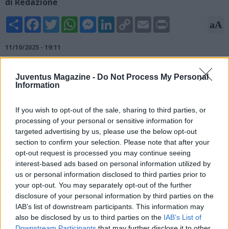
di Redazione
Share
Facebook
Twitter
WhatsApp
Messenger
LinkedIn
Copy
Email
Print
aA
Link
11/10/2025 - 19:11
Matteo Moretto, giornalista, è intervenuto sul suo canale
Juventus Magazine -
Do Not Process My Personal
Youtube soffermandosi su Endrick. L'attaccante brasiliano del
Information
Real Madrid sta trovando poco spazio alla corte di Xabi
Alonso, motivo per cui potrebbe cambiar aria. La Juventus,
If you wish to opt-out of the sale, sharing to third parties, or
spiega il noto esperto di mercato, farà un sorprendente
processing of your personal or sensitive information for
tentativo per la stella di 19 anni nella prossima sessione
targeted advertising by us, please use the below opt-out
invernale.
section to confirm your selection. Please note that after your
opt-out request is processed you may continue seeing
interest-based ads based on personal information utilized by
us or personal information disclosed to third parties prior to
your opt-out. You may separately opt-out of the further
disclosure of your personal information by third parties on the
IAB’s list of downstream participants. This information may
also be disclosed by us to third parties on the
IAB’s List of
Downstream Participants
that may further disclose it to other