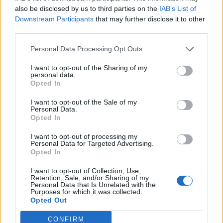
also be disclosed by us to third parties on the
IAB’s List of
Downstream Participants
that may further disclose it to other
third parties.
Personal Data Processing Opt Outs
I want to opt-out of the Sharing of my
personal data.
Opted In
I want to opt-out of the Sale of my
Personal Data.
Opted In
VAI ALLA VERSIONE CLASSICA
I want to opt-out of processing my
Personal Data for Targeted Advertising.
Opted In
I want to opt-out of Collection, Use,
Il materiale (testo, foto e video) consultabile in questo portale è di nostra proprietà.
Retention, Sale, and/or Sharing of my
Alcune foto (screenshot) ed articoli presenti su "Juventus Magazine" sono in parte giunti
Personal Data that Is Unrelated with the
da internet, in quanto arrivati alla nostra attenzione attraverso regolari comunicati
Purposes for which it was collected.
stampa con immagini e testi allegati ed autorizzati alla pubblicazione, e quindi valutati
Opted Out
di pubblico dominio. Se i soggetti o gli autori avessero qualcosa in contrario alla
pubblicazione, non avranno che da segnalarlo alla redazione (indirizzo email:
redazione@napolimagazine.com
), che provvederà prontamente alla rimozione.
CONFIRM