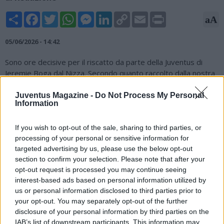
Share
Facebook
Twitter
WhatsApp
Messenger
LinkedIn
Copy
Email
Print
aA
Link
05/06/2026 - 14:42
Sono ore decisive per il riscatto da parte della Juventus di
Jeremie Boga dal Nizza. Secondo quanto raccolto dalla nostra
redazione il club bianconero è infatti in costante colloquio con i
francesi per stabilire le modalità di pagamento prima di
Juventus Magazine -
Do Not Process My Personal
Information
esercitare il diritto di riscatto pattuito nello scorso febbraio,
quando l'esterno arrivò alla corte di Spalletti durante il
mercato invernale. Per acquistare Boga a titolo definitivo la
If you wish to opt-out of the sale, sharing to third parties, or
processing of your personal or sensitive information for
Juve dovrà versare nelle casse del Nizza 4,8 milioni di euro,
targeted advertising by us, please use the below opt-out
cifra pattuita già nell'accordo stipulato prima del suo arrivo a
section to confirm your selection. Please note that after your
Torino per la seconda parte di questa stagione.
opt-out request is processed you may continue seeing
Fonte: tuttomercatoweb.com
interest-based ads based on personal information utilized by
us or personal information disclosed to third parties prior to
your opt-out. You may separately opt-out of the further
disclosure of your personal information by third parties on the
IAB’s list of downstream participants. This information may