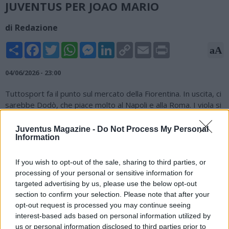
JUVENTUS PER JOAO MARIO
di Redazione
Share
Facebook
Twitter
WhatsApp
Messenger
LinkedIn
Copy
Email
Print
aA
Link
04/06/2026 - 23:00
Tuttosport fa il punto sul mercato della Fiorentina. In uscita, ci
sarebbe Dodò, che piace molto al Napoli e alla Roma. I viola si
cautelano e iniziano a guardarsi attorno per trovare un degno
sostituto. Tra i nomi nel mirino, spunta quello di Joao Mario,
Juventus Magazine -
Do Not Process My Personal
Information
terzino della Juventus che negli ultimi 6 mesi è stato al
Bologna. Non male il periodo felsineo, tanto da aver attirato
l'interesse di diversi club tra cui, appunto, la Fiorentina. I
If you wish to opt-out of the sale, sharing to third parties, or
toscani hanno avviato i contatti con i bianconeri. L'ipotesi è un
processing of your personal or sensitive information for
prestito oneroso con obbligo di riscatto al verificarsi di
targeted advertising by us, please use the below opt-out
determinate condizioni. La valutazione complessiva
section to confirm your selection. Please note that after your
dell’operazione si aggirerebbe tra gli 8 e i 10 milioni di euro,
opt-out request is processed you may continue seeing
interest-based ads based on personal information utilized by
mentre il giocatore avrebbe già aperto al trasferimento,
us or personal information disclosed to third parties prior to
attratto dalla possibilità di avere maggiore spazio e un ruolo