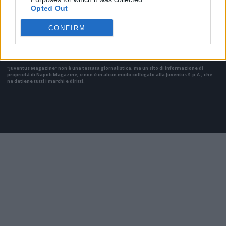
Opted Out
Il materiale (testo, foto e video) consultabile in questo portale è di nostra proprietà.
Alcune foto (screenshot) ed articoli presenti su "Juventus Magazine" sono in parte giunti
da internet, in quanto arrivati alla nostra attenzione attraverso regolari comunicati
CONFIRM
stampa con immagini e testi allegati ed autorizzati alla pubblicazione, e quindi valutati
di pubblico dominio. Se i soggetti o gli autori avessero qualcosa in contrario alla
pubblicazione, non avranno che da segnalarlo alla redazione (indirizzo email:
redazione@napolimagazine.com
), che provvederà prontamente alla rimozione.
"Juventus Magazine" non è una testata giornalistica, ma un sito di informazione di
proprietà di Napoli Magazine, e non è in alcun modo collegato alla Juventus S.p.A., che
ne detiene tutti i marchi e diritti.