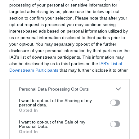
cuore".
processing of your personal or sensitive information for
targeted advertising by us, please use the below opt-out
section to confirm your selection. Please note that after your
opt-out request is processed you may continue seeing
PAROLA A BUFFON
interest-based ads based on personal information utilized by
us or personal information disclosed to third parties prior to
"Vogliamo vincere per chiudere il cerchio aperto con la vittoria
your opt-out. You may separately opt-out of the further
dello scudetto. Siamo stati accolti con entusiasmo. Non
disclosure of your personal information by third parties on the
sapevo che ci fosse uno Juve Club anche qui. Ci ha fatto
IAB’s list of downstream participants. This information may
sentire speciali e amati".
also be disclosed by us to third parties on the
IAB’s List of
Downstream Participants
that may further disclose it to other
third parties.
Personal Data Processing Opt Outs
"Carlo Ancelotti? I complimenti sono superflui. Non so se è la
terza intercontinentale che vince, ho perso il conto. Questo la
I want to opt-out of the Sharing of my
dice lunga sullo spessore dell’allenatore e dell’uomo. Non
personal data.
sono invidioso, sentimento che difficilmente giace e
Opted In
sedimenta dentro di me, sono sicuramente molto felice in
I want to opt-out of the Sale of my
maniera altruistica per le soddisfazioni che si sta togliendo e
Personal Data.
per la grandissima soddisfazione che sta dando al movimento
Opted In
calcistico italiano".