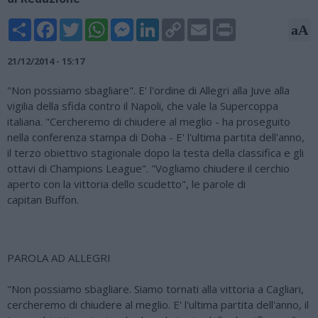
Share
Facebook
Twitter
WhatsApp
Messenger
LinkedIn
Copy
Email
Print
aA
Link
21/12/2014 - 15:17
"Non possiamo sbagliare". E' l'ordine di Allegri alla Juve alla
vigilia della sfida contro il Napoli, che vale la Supercoppa
italiana. "Cercheremo di chiudere al meglio - ha proseguito
nella conferenza stampa di Doha - E' l'ultima partita dell'anno,
il terzo obiettivo stagionale dopo la testa della classifica e gli
ottavi di Champions League". "Vogliamo chiudere il cerchio
aperto con la vittoria dello scudetto", le parole di
capitan Buffon.
PAROLA AD ALLEGRI
"Non possiamo sbagliare. Siamo tornati alla vittoria a Cagliari,
cercheremo di chiudere al meglio. E' l'ultima partita dell'anno, il