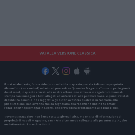
VAI ALLA VERSIONE CLASSICA
Il materiale (testo, foto e video) consultabile in questo portale è di nostra proprietà.
Alcune foto (screenshot) ed articoli presenti su "Juventus Magazine" sono in parte giunti
da internet, in quanto arrivati alla nostra attenzione attraverso regolari comunicati
stampa con immagini e testi allegati ed autorizzati alla pubblicazione, e quindi valutati
di pubblico dominio. Se i soggetti o gli autori avessero qualcosa in contrario alla
pubblicazione, non avranno che da segnalarlo alla redazione (indirizzo email:
redazione@napolimagazine.com
), che provvederà prontamente alla rimozione.
"Juventus Magazine" non è una testata giornalistica, ma un sito di informazione di
proprietà di Napoli Magazine, e non è in alcun modo collegato alla Juventus S.p.A., che
ne detiene tutti i marchi e diritti.