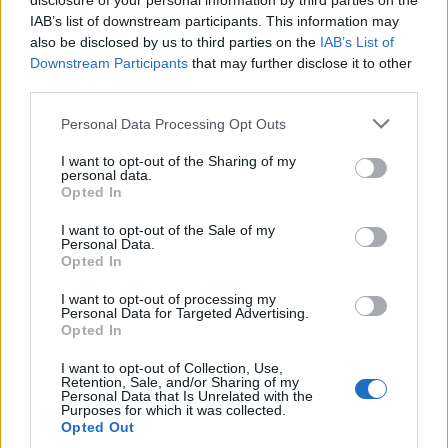
disclosure of your personal information by third parties on the
IAB’s list of downstream participants. This information may
also be disclosed by us to third parties on the
IAB’s List of
Downstream Participants
that may further disclose it to other
third parties.
Personal Data Processing Opt Outs
I want to opt-out of the Sharing of my
personal data.
Opted In
I want to opt-out of the Sale of my
Personal Data.
Opted In
VAI ALLA VERSIONE CLASSICA
I want to opt-out of processing my
Personal Data for Targeted Advertising.
Opted In
I want to opt-out of Collection, Use,
Retention, Sale, and/or Sharing of my
Personal Data that Is Unrelated with the
Il materiale (testo, foto e video) consultabile in questo portale è di nostra proprietà.
Purposes for which it was collected.
Alcune foto (screenshot) ed articoli presenti su "Juventus Magazine" sono in parte giunti
Opted Out
da internet, in quanto arrivati alla nostra attenzione attraverso regolari comunicati
stampa con immagini e testi allegati ed autorizzati alla pubblicazione, e quindi valutati