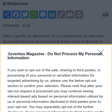
di Redazione
Share
Facebook
Twitter
WhatsApp
Messenger
LinkedIn
Copy
Email
Print
aA
Link
13/10/2025 - 21:22
Fabio Capello, ex allenatore ed ora opinionista, ha rilasciato
alcune dichiarazioni ai microfoni di Radio Serie A riguardo la
corsa allo scudetto in Serie A. Di seguito un estratto.
Juventus Magazine -
Do Not Process My Personal
Secondo lei, questa lotta scudetto che è già iniziata
Information
sarà avvincente come quella dell’anno scorso?
If you wish to opt-out of the sale, sharing to third parties, or
“Mi aspetto qualcosa di più: ci sono quattro squadre che
processing of your personal or sensitive information for
lottano per lo scudetto. Ci sono squadre che sono in
targeted advertising by us, please use the below opt-out
costruzione e che stanno facendo bene. Le due che tutti
section to confirm your selection. Please note that after your
aspettavano senza problemi, Napoli e Inter, poi c’è la
opt-out request is processed you may continue seeing
Juventus e c’è la Roma che è una sorpresa. E poi c’è il Milan.
interest-based ads based on personal information utilized by
Per cui è una grande battaglia”.
us or personal information disclosed to third parties prior to
your opt-out. You may separately opt-out of the further