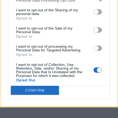
Personal Data Processing Opt Outs
l'anno prossimo in caso di qualificazione in Champions? "Sì,
Tudor è un top coach e oltre a conoscere l'ambiente è in
I want to opt-out of the Sharing of my
personal data.
possesso dello spirito Juventus. Qui non vedo il problema
Opted In
allenatore e avevo la stessa idea anche quando c'era Motta,
come dicevo sono stati gli infortuni a condizionare la stagione.
I want to opt-out of the Sale of my
Personal Data.
L'Inter ha un qualcosa in più a livello di rosa, ma la Juve al
Opted In
completo è alla pari del Napoli".
I want to opt-out of processing my
Personal Data for Targeted Advertising.
Opted In
I want to opt-out of Collection, Use,
Retention, Sale, and/or Sharing of my
Personal Data that Is Unrelated with the
Purposes for which it was collected.
Opted Out
CONFIRM