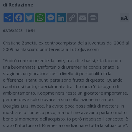
di Redazione
Share
Facebook
Twitter
WhatsApp
Messenger
LinkedIn
Copy
Email
Print
aA
Link
02/05/2025 - 10:51
Cristiano Zanetti, ex centrocampista della Juventus dal 2006 al
2009 ha rilasciato un'intervista a TuttoJuve.com.
"Andrò controcorrente: la Juve, tra alti e bassi, sta facendo
una buon'annata. L'infortunio di Bremer ha condizionato la
stagione, un giocatore così a livello di personalità fa la
differenza. I tanti punti persi sono frutto di questo. Quando
cambi così tanto, specialmente tra i titolari, c'è bisogno di
ambientamento. Koopmeiners resta un giocatore importante,
per me deve solo trovare la sua collocazione in campo.
Douglas Luiz, invece, ha avuto poca possibilità di mettersi in
mostra e lo conosco poco, ma tutti ne avevano parlato molto
bene al momento dell'acquisto. Io però ribadisco il concetto: è
stato l'infortunio di Bremer a condizionare tutta la situazione".