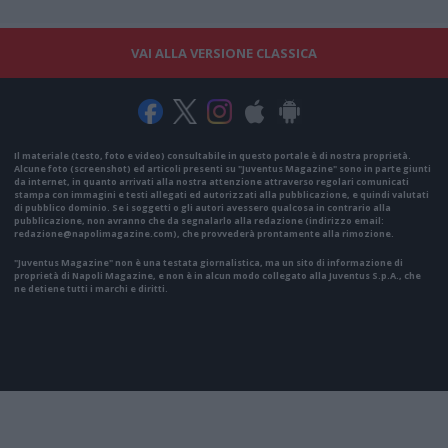
VAI ALLA VERSIONE CLASSICA
Il materiale (testo, foto e video) consultabile in questo portale è di nostra proprietà.
Alcune foto (screenshot) ed articoli presenti su "Juventus Magazine" sono in parte giunti
da internet, in quanto arrivati alla nostra attenzione attraverso regolari comunicati
stampa con immagini e testi allegati ed autorizzati alla pubblicazione, e quindi valutati
di pubblico dominio. Se i soggetti o gli autori avessero qualcosa in contrario alla
pubblicazione, non avranno che da segnalarlo alla redazione (indirizzo email:
redazione@napolimagazine.com
), che provvederà prontamente alla rimozione.
"Juventus Magazine" non è una testata giornalistica, ma un sito di informazione di
proprietà di Napoli Magazine, e non è in alcun modo collegato alla Juventus S.p.A., che
ne detiene tutti i marchi e diritti.