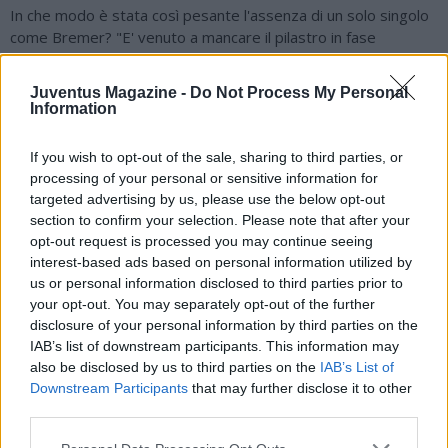
In che modo è stata così pesante l'assenza di un solo singolo
come Bremer? "E' venuto a mancare il pilastro in fase
difensiva, la bravura di Bremer era quella di correggere i tanti
errori dei giovani compagni che stanno pian piano crescendo.
Juventus Magazine -
Do Not Process My Personal
E anche loro, con un giocatore così forte a fianco, riuscivano a
Information
dare quel qualcosa in più".
If you wish to opt-out of the sale, sharing to third parties, or
Dunque sei convinto che senza l'infortunio di Bremer, la Juve
processing of your personal or sensitive information for
sarebbe stata da scudetto? “Secondo me no, perché in alcune
targeted advertising by us, please use the below opt-out
partite ha dimostrato di non essere ancora pronta. Però con
section to confirm your selection. Please note that after your
Bremer avrebbe a quest'ora 6/7 punti in più, sarebbe terza a
opt-out request is processed you may continue seeing
giocarsi la possibilità di arrivare seconda. Il Napoli non è stato
interest-based ads based on personal information utilized by
colpito troppo dagli infortuni e ha avuto la bravura di sostituire
us or personal information disclosed to third parties prior to
in maniera egregia Kvaratskhelia venduto a gennaio. E' stata la
your opt-out. You may separately opt-out of the further
fase difensiva con Buongiorno a far la differenza rispetto
disclosure of your personal information by third parties on the
all'anno scorso. Ci sarà fuori anche Neres, è vero, ma la sua
IAB’s list of downstream participants. This information may
perdita si farà molto sentire. Se il difensore si fosse fatto
also be disclosed by us to third parties on the
IAB’s List of
male prima, i partenopei non avrebbero lottato fino in fondo
Downstream Participants
that may further disclose it to other
per lo scudetto".
third parties.
Capitolo allenatore: sei tra quelli che terrebbe Tudor anche