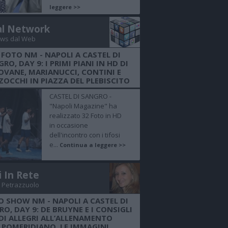
leggere >>
al Network
ws dal Web
 FOTO NM - NAPOLI A CASTEL DI
RO, DAY 9: I PRIMI PIANI IN HD DI
OVANE, MARIANUCCI, CONTINI E
OCCHI IN PIAZZA DEL PLEBISCITO
CASTEL DI SANGRO -
"Napoli Magazine" ha
realizzato 32 Foto in HD
in occasione
dell'incontro con i tifosi
e...
Continua a leggere >>
i In Rete
 Petrazzuolo
O SHOW NM - NAPOLI A CASTEL DI
O, DAY 9: DE BRUYNE E I CONSIGLI
DI ALLEGRI ALL’ALLENAMENTO
POMERIDIANO, LE IMMAGINI