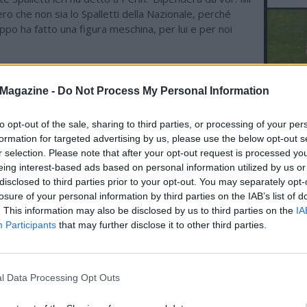
o che non sia lo Spalletti della Nazionale, perché
ppo ha fatto una figura meschina, per lui e per noi
Spalletti sulla panchina della Juventus sposta un po’ gli
questa Serie A?
Magazine -
Do Not Process My Personal Information
e sì. Se guardiamo il curriculum di Spalletti, parliamo
to opt-out of the sale, sharing to third parties, or processing of your per
L'An
ore con una grande esperienza. Prima dell’esperienza
formation for targeted advertising by us, please use the below opt-out s
azionale, aveva fatto ottime cose: ha lavorato anche
del Nu
r selection. Please note that after your opt-out request is processed y
 Russia, e in Italia ha ottenuto buoni risultati con
VID
eing interest-based ads based on personal information utilized by us or
dre, come la Roma. Il suo culmine è stato ovviamente
D
disclosed to third parties prior to your opt-out. You may separately opt-
POM
on il Napoli, un successo non solo di risultati ma anche
losure of your personal information by third parties on the IAB’s list of
 Pensare che lo stesso Spalletti sia quello della
. This information may also be disclosed by us to third parties on the
IA
uasi un’assurdità".
Participants
that may further disclose it to other third parties.
uanto riguarda la società, in che modo inciderà la
lletti? E sul campo, cosa si aspetta di vedere?
l Data Processing Opt Outs
alletti porterà dei cambiamenti significativi nel gioco.
i dettagli tattici, non sono un tecnico e non lo sono