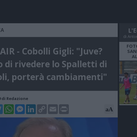
ZA
L'E
di Anto
FOT
IR - Cobolli Gigli: "Juve?
SAN
A
 di rivedere lo Spalletti di
li, porterà cambiamenti"
49 di Redazione
k
tter
WhatsApp
Messenger
LinkedIn
Copy
Email
Print
aA
Link