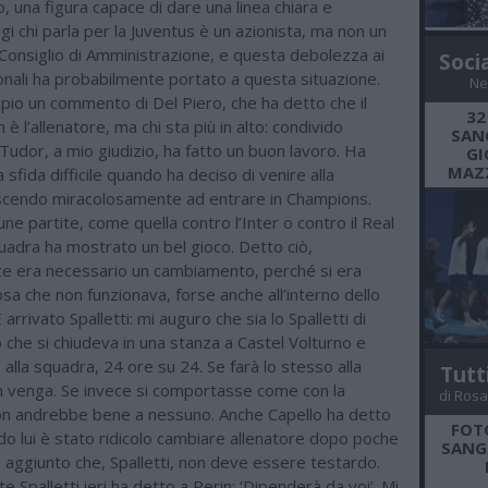
o, una figura capace di dare una linea chiara e
i chi parla per la Juventus è un azionista, ma non un
onsiglio di Amministrazione, e questa debolezza ai
Soci
ionali ha probabilmente portato a questa situazione.
Ne
pio un commento di Del Piero, che ha detto che il
32
è l’allenatore, ma chi sta più in alto: condivido
SANG
udor, a mio giudizio, ha fatto un buon lavoro. Ha
GI
MAZZ
 sfida difficile quando ha deciso di venire alla
uscendo miracolosamente ad entrare in Champions.
cune partite, come quella contro l’Inter o contro il Real
uadra ha mostrato un bel gioco. Detto ciò,
e era necessario un cambiamento, perché si era
sa che non funzionava, forse anche all’interno dello
 arrivato Spalletti: mi auguro che sia lo Spalletti di
o che si chiudeva in una stanza a Castel Volturno e
alla squadra, 24 ore su 24. Se farà lo stesso alla
Tutt
n venga. Se invece si comportasse come con la
di Rosa
on andrebbe bene a nessuno. Anche Capello ha detto
FOT
do lui è stato ridicolo cambiare allenatore dopo poche
SANGR
 aggiunto che, Spalletti, non deve essere testardo.
e Spalletti ieri ha detto a Perin: ‘Dipenderà da voi’. Mi