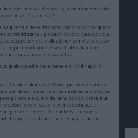
he investire subito sul mercato, la Juventus dovrebbe
n ritorno alla “juventinità”?
 La Juventus deve ritrovare il proprio spirito, quello
re contraddistinta. I giocatori devono partecipare a
to, essere complici e alleati, non semplici esecutori.
sso tempo, non devono essere trattati in modo
ome purtroppo a volte è accaduto".
tus: quale squadra deve temere di più il Napoli di
sso. Paradossalmente, il Napoli, pur avendo perso la
yne per diversi mesi, cosa che mi dispiace molto, ha
gioco più simile a quello dell’anno scorso. Conte è un
credibile, vive di calcio, e lo si vede: riesce a
uoi giocatori ciò che altri, pur bravi, faticano a
ndi, il Napoli deve tenere sé stesso più che Inter o