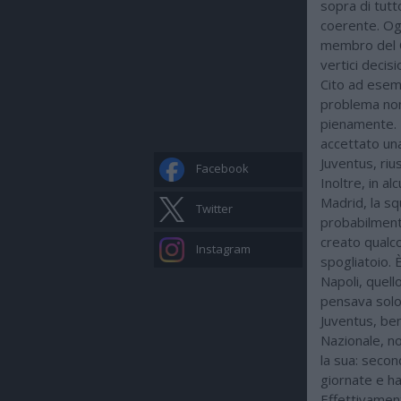
sopra di tutt
coerente. Ogg
membro del C
vertici decis
Cito ad esem
problema non 
pienamente. T
accettato una
Juventus, ri
Facebook
Inoltre, in al
Madrid, la sq
Twitter
probabilment
creato qualco
Instagram
spogliatoio. È
Napoli, quell
pensava solo 
Juventus, be
Nazionale, n
la sua: secon
giornate e ha
Effettivament