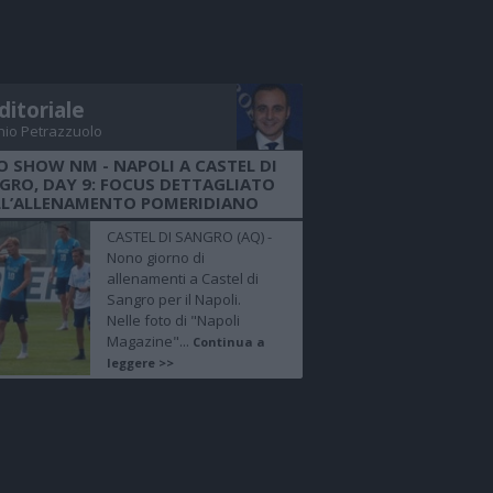
ditoriale
nio Petrazzuolo
O SHOW NM - NAPOLI A CASTEL DI
GRO, DAY 9: FOCUS DETTAGLIATO
LL’ALLENAMENTO POMERIDIANO
CASTEL DI SANGRO (AQ) -
Nono giorno di
allenamenti a Castel di
Sangro per il Napoli.
Nelle foto di "Napoli
Magazine"...
Continua a
leggere >>