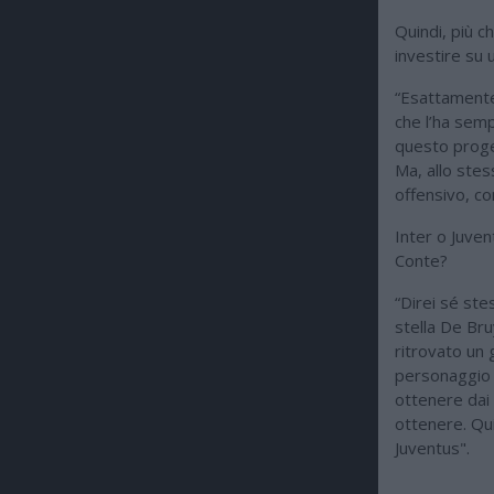
Quindi, più c
investire su u
“Esattamente.
che l’ha semp
questo proget
Ma, allo ste
offensivo, c
Inter o Juven
Conte?
“Direi sé ste
stella De Bru
ritrovato un 
personaggio in
ottenere dai s
ottenere. Qui
Juventus".