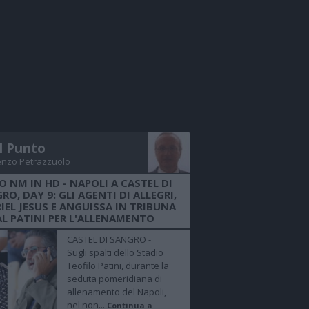
Il Punto
enzo Petrazzuolo
O NM IN HD - NAPOLI A CASTEL DI
RO, DAY 9: GLI AGENTI DI ALLEGRI,
IEL JESUS E ANGUISSA IN TRIBUNA
AL PATINI PER L'ALLENAMENTO
CASTEL DI SANGRO -
Sugli spalti dello Stadio
Teofilo Patini, durante la
seduta pomeridiana di
allenamento del Napoli,
nel non...
Continua a