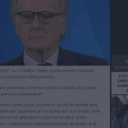
di Vinc
 Club”, su 1 Station Radio, è intervenuto Giovanni
FOT
, ex presidente della Juventus.
SANG
GABR
no juventino come ha accolto la notizia di Luciano
la panchina bianconera?
ntino come posso essere io da più di settant’anni,
iacevole assistere al marasma che si è creato nella
ma con un allenatore e poi con un altro. A mio
so, nella società manca una mente dirigente al di