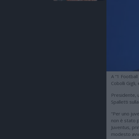
A “1 Football
Cobolli Gigli
Presidente, u
Spalletti sul
“Per uno juve
non è stato p
Juventus, pri
modesto avvi