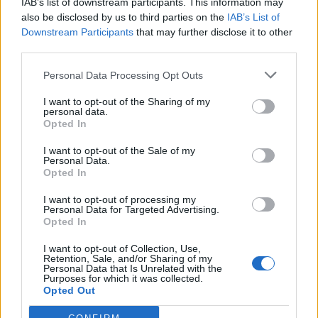
IAB’s list of downstream participants. This information may
also be disclosed by us to third parties on the
IAB’s List of
Downstream Participants
that may further disclose it to other
third parties.
Personal Data Processing Opt Outs
I want to opt-out of the Sharing of my
personal data.
Opted In
I want to opt-out of the Sale of my
Personal Data.
Opted In
VAI ALLA VERSIONE CLASSICA
I want to opt-out of processing my
Personal Data for Targeted Advertising.
Opted In
I want to opt-out of Collection, Use,
Retention, Sale, and/or Sharing of my
Il materiale (testo, foto e video) consultabile in questo portale è di nostra proprietà.
Personal Data that Is Unrelated with the
Alcune foto (screenshot) ed articoli presenti su "Juventus Magazine" sono in parte giunti
Purposes for which it was collected.
da internet, in quanto arrivati alla nostra attenzione attraverso regolari comunicati
stampa con immagini e testi allegati ed autorizzati alla pubblicazione, e quindi valutati
Opted Out
di pubblico dominio. Se i soggetti o gli autori avessero qualcosa in contrario alla
pubblicazione, non avranno che da segnalarlo alla redazione (indirizzo email:
redazione@napolimagazine.com
), che provvederà prontamente alla rimozione.