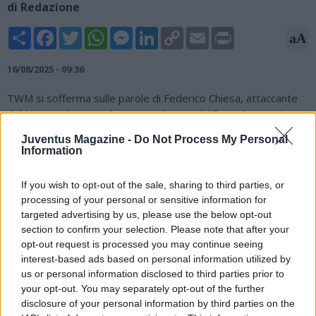
di Redazione
Share
Facebook
Twitter
WhatsApp
Messenger
LinkedIn
Copy
Email
Print
aA
Link
16/08/2025 - 09:36
TWM si sofferma sulle parole di Federico Chiesa, attaccante
del Liverpool ieri per la prima volta in gol: "Dopo l'omaggio a
DJ20, poi, Chiesa si è preso un attimo per alleggerirsi da pesi
Juventus Magazine -
Do Not Process My Personal
incombenti, visto il flop della scorsa stagione in maglia Red, e
Information
gustarsi il suo ritorno in grande stile con rete del sorpasso sul
Bournemouth. Togliendosi anche qualche sassolino dalla
If you wish to opt-out of the sale, sharing to third parties, or
scarpa: "Il gol mi ripaga del lavoro fatto. Sono arrivato in
processing of your personal or sensitive information for
condizioni difficili perché non mi sono allenato con la Juve e
targeted advertising by us, please use the below opt-out
questo mi ha penalizzato. Dopo un anno mi tolgo delle
section to confirm your selection. Please note that after your
soddisfazioni", l'attacco diretto alla società bianconera".
opt-out request is processed you may continue seeing
interest-based ads based on personal information utilized by
Fonte: Tuttomercatoweb
us or personal information disclosed to third parties prior to
your opt-out. You may separately opt-out of the further
disclosure of your personal information by third parties on the