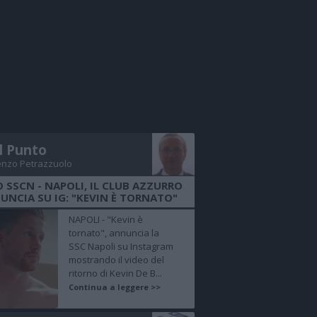
Il Punto
enzo Petrazzuolo
O SSCN - NAPOLI, IL CLUB AZZURRO
UNCIA SU IG: "KEVIN È TORNATO"
NAPOLI - "Kevin è
tornato", annuncia la
SSC Napoli su Instagram
mostrando il video del
ritorno di Kevin De B...
Continua a leggere >>