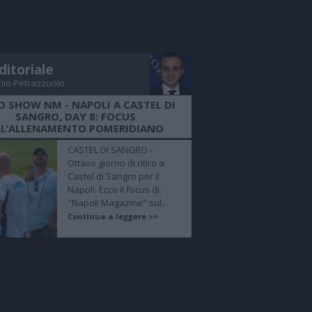
ditoriale
nio Petrazzuolo
O SHOW NM - NAPOLI A CASTEL DI
SANGRO, DAY 8: FOCUS
LL’ALLENAMENTO POMERIDIANO
CASTEL DI SANGRO -
Ottavo giorno di ritiro a
Castel di Sangro per il
Napoli. Ecco il focus di
"Napoli Magazine" sul...
Continua a leggere >>