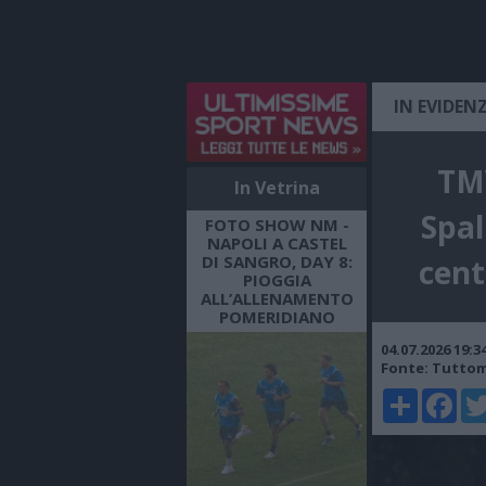
IN EVIDEN
TMW
In Vetrina
Spal
FOTO SHOW NM -
NAPOLI A CASTEL
DI SANGRO, DAY 8:
cent
PIOGGIA
ALL’ALLENAMENTO
POMERIDIANO
04.07.2026 19:
Fonte: Tutto
Share
Faceboo
Twi