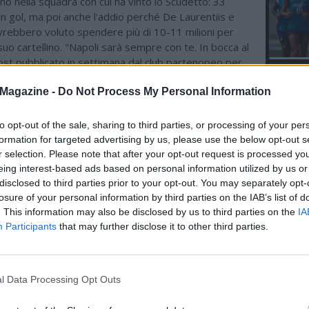
orno nella squadra con cui ha vinto lo Scudetto: 33
n gol, ma poi anche l'addio perché De Laurentiis e
rebbero voluto spendere più di 10-11 milioni per
 suo cartellino. "Napoli sarà sempre con te. In bocca al
l post pubblicato in settimana dal club partenopeo per
 mancato riscatto. Una decisione che spalanca le porte
L'An
Magazine -
Do Not Process My Personal Information
iva con la Juventus: Spalletti sarebbe felice
del Nu
rlo in una sua squadra.
VIDEO
GLI
to opt-out of the sale, sharing to third parties, or processing of your per
formation for targeted advertising by us, please use the below opt-out s
ME IN EVIDENZA
r selection. Please note that after your opt-out request is processed y
eing interest-based ads based on personal information utilized by us or
06.08 22:20 - SPORTITALIA - Pedullà:
disclosed to third parties prior to your opt-out. You may separately opt-
"Juventus, diversi club hanno chiesto
losure of your personal information by third parties on the IAB’s list of
notizie per Koopmeiners"
. This information may also be disclosed by us to third parties on the
IA
Participants
that may further disclose it to other third parties.
06.08 14:52 - TMW - Koopmeiners in
uscita dalla Juventus, anche il Napoli
ha sondato il terreno
l Data Processing Opt Outs
04.08 11:24 - IL MATTINO - Napoli-