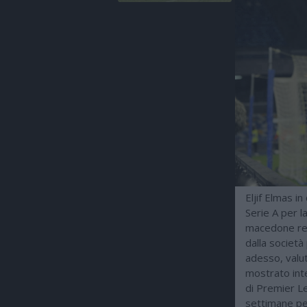
Eljif Elmas i
Serie A per l
macedone red
dalla societ
adesso, valut
mostrato int
di Premier Le
settimane per