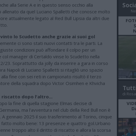
Soci
che alla Serie A e in questo senso occhio alla
Ne
b allenato da quel Luciano Spalletti che conosce molto
tore attualmente legato al Red Bull Lipsia da altri due
FOT
atto.
N
 vinto lo Scudetto anche grazie ai suoi gol
mente ci sono stati nuovi contatti tra le parti. La
 giuste condizioni può affondare il colpo per un
 col manager di Certaldo vinse lo Scudetto nella
/23. Soprattutto da jolly da inserire a gara in corso
ora Napoli di Luciano Spalletti si ritagliò uno spazio
lla fine con sei reti in campionato risultò il terzo
atore della squadra dopo Victor Osimhen e Khvicha
Tutt
di Rosa
riscatto dopo l'altro...
po la fine di quella stagione Elmas decise di
VID
D
n Germania, ma l'avventura nel club della Red Bull non è
. A gennaio 2025 il suo trasferimento al Torino, cinque
ha fatto molto bene: 13 presenze e quattro gol.Urbano
enne troppo alto il diritto di riscatto e allora la scorsa