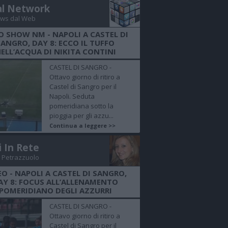
al Network
ws dal Web
O SHOW NM - NAPOLI A CASTEL DI
SANGRO, DAY 8: ECCO IL TUFFO
ELL’ACQUA DI NIKITA CONTINI
CASTEL DI SANGRO -
Ottavo giorno di ritiro a
Castel di Sangro per il
Napoli. Seduta
pomeridiana sotto la
pioggia per gli azzu...
Continua a leggere >>
i In Rete
 Petrazzuolo
EO - NAPOLI A CASTEL DI SANGRO,
AY 8: FOCUS ALL’ALLENAMENTO
POMERIDIANO DEGLI AZZURRI
CASTEL DI SANGRO -
Ottavo giorno di ritiro a
Castel di Sangro per il