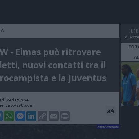
ZA
L'E
di Anto
FOT
 - Elmas può ritrovare
A
letti, nuovi contatti tra il
rocampista e la Juventus
34 di Redazione
mercatoweb.com
aA
k
tter
WhatsApp
Messenger
LinkedIn
Copy
Email
Print
Link