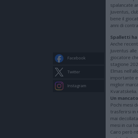
spalancate an
Juventus, clu
bene il gioca
anni di contr
Spalletti ha
Anche recente
Juventus alle
giocatore che
Facebook
stagione 2022
Elmas nell'all
Twitter
importante e a
miglior marc
Instagram
Kvaratskelia.
Un mancato 
Pochi mesi do
trasferirsi i
mai decollata
mesi in cui 
Cairo però rit