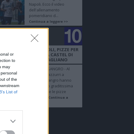
Napoli. Ecco il video
dell'allenamento
pomeridiano d...
Continua a leggere >>
golo
mero 10
 + FOTO SHOW - NAPOLI, PIZZE PER
 AZZURRI NEL RITIRO A CASTEL DI
sonal or
SANGRO BY DIEGO VITAGLIANO
ection to
ou may
CASTEL DI SANGRO - Al
 personal
ritiro degli azzurri a
out of the
Castel di Sangro hanno
 downstream
fatto la loro graditissima
apparizione le pizze
B’s List of
realizzat...
Continua a
leggere >>