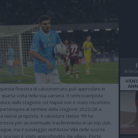
di Vinc
VIDE
ANN
n questa finestra di calciomercato può approdare in
a quarta volta nella sua carriera. Il centrocampista
uce dalla stagione col Napoli non è stato riscattato
à partenopea al termine della stagione 2025/26 e,
a nuove proposte. Il calciatore classe '99 ha
eresse per un eventuale trasferimento in un top club
ague, ma il sondaggio dell'Aston Villa delle scorse
 ora non è stato approfondito dai villans. Porte