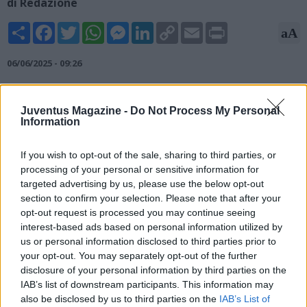
di Redazione
Share
Facebook
Twitter
WhatsApp
Messenger
LinkedIn
Copy
Email
Print
aA
Link
06/06/2025 - 09:26
Tuttosport rivela gli ultimi aggiornamenti su Jonathan David,
nel mirino anche della Juventus: "A maggior ragione se venisse
Juventus Magazine -
Do Not Process My Personal
chiuso il cerchio intorno a Jonathan David, ormai ex Lille,
Information
svincolato di lusso su cui risulta sempre più defilato il Napoli.
All’appello mancherebbe ancora un esterno d’attacco: in pole
If you wish to opt-out of the sale, sharing to third parties, or
position c’è Dan Ndoye, che potrebbe salutare Bologna,
processing of your personal or sensitive information for
anche se la concorrenza è molto ampia e comprende, anche e
targeted advertising by us, please use the below opt-out
soprattutto, il Napoli di Conte".
section to confirm your selection. Please note that after your
opt-out request is processed you may continue seeing
interest-based ads based on personal information utilized by
us or personal information disclosed to third parties prior to
your opt-out. You may separately opt-out of the further
disclosure of your personal information by third parties on the
IAB’s list of downstream participants. This information may
also be disclosed by us to third parties on the
IAB’s List of