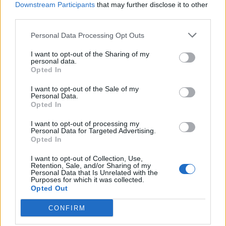
Downstream Participants
that may further disclose it to other
third parties.
Personal Data Processing Opt Outs
I want to opt-out of the Sharing of my
personal data.
Opted In
I want to opt-out of the Sale of my
VAI ALLA VERSIONE CLASSICA
Personal Data.
Opted In
I want to opt-out of processing my
Personal Data for Targeted Advertising.
Opted In
Il materiale (testo, foto e video) consultabile in questo portale è di nostra proprietà.
Alcune foto (screenshot) ed articoli presenti su "Juventus Magazine" sono in parte giunti
I want to opt-out of Collection, Use,
da internet, in quanto arrivati alla nostra attenzione attraverso regolari comunicati
Retention, Sale, and/or Sharing of my
stampa con immagini e testi allegati ed autorizzati alla pubblicazione, e quindi valutati
Personal Data that Is Unrelated with the
di pubblico dominio. Se i soggetti o gli autori avessero qualcosa in contrario alla
Purposes for which it was collected.
pubblicazione, non avranno che da segnalarlo alla redazione (indirizzo email:
redazione@napolimagazine.com
), che provvederà prontamente alla rimozione.
Opted Out
"Juventus Magazine" non è una testata giornalistica, ma un sito di informazione di
CONFIRM
proprietà di Napoli Magazine, e non è in alcun modo collegato alla Juventus S.p.A., che
ne detiene tutti i marchi e diritti.