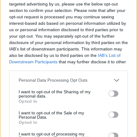
bellissima arbitra, gli faccio i complimenti per come ha
targeted advertising by us, please use the below opt-out
arbitrato. Milik ha giocato molto bene. Le scelte iniziali? Li ho
section to confirm your selection. Please note that after your
visti piu' freschi, poi ho inserito Di Maria e Chiesa per provare
opt-out request is processed you may continue seeing
nel finale a cambiare qualcosa. Dobbiamo pensare di poter
interest-based ads based on personal information utilized by
tornare a vincere il campionato. C'e' da fare un plauso ai
us or personal information disclosed to third parties prior to
ragazzi, che hanno fatto una stagione importante. La gente
your opt-out. You may separately opt-out of the further
non sa veramente niente della Juventus, e' stata una
disclosure of your personal information by third parties on the
situazione surreale e i ragazzi sono stati meravigliosi. Serve
IAB’s list of downstream participants. This information may
l'ultimo sforzo per arrivare secondi. Il Napoli ha fatto un
also be disclosed by us to third parties on the
IAB’s List of
campionato straordinario. L'anno prossimo sicuramente
Downstream Participants
that may further disclose it to other
torneremo a combattere per il campionato".
third parties.
Personal Data Processing Opt Outs
I want to opt-out of the Sharing of my
personal data.
Opted In
I want to opt-out of the Sale of my
Personal Data.
Opted In
I want to opt-out of processing my