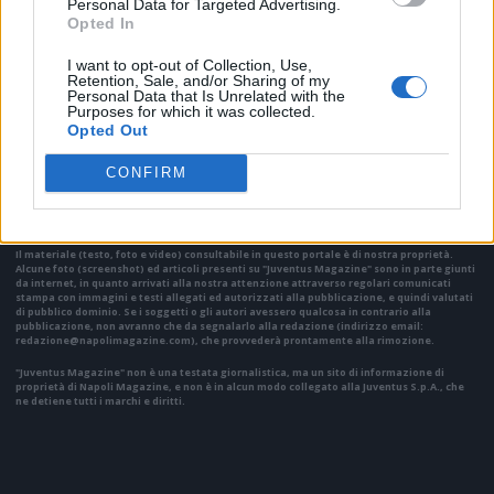
Personal Data for Targeted Advertising.
Opted In
I want to opt-out of Collection, Use,
Retention, Sale, and/or Sharing of my
Personal Data that Is Unrelated with the
Purposes for which it was collected.
Opted Out
VAI ALLA VERSIONE CLASSICA
CONFIRM
Il materiale (testo, foto e video) consultabile in questo portale è di nostra proprietà.
Alcune foto (screenshot) ed articoli presenti su "Juventus Magazine" sono in parte giunti
da internet, in quanto arrivati alla nostra attenzione attraverso regolari comunicati
stampa con immagini e testi allegati ed autorizzati alla pubblicazione, e quindi valutati
di pubblico dominio. Se i soggetti o gli autori avessero qualcosa in contrario alla
pubblicazione, non avranno che da segnalarlo alla redazione (indirizzo email:
redazione@napolimagazine.com
), che provvederà prontamente alla rimozione.
"Juventus Magazine" non è una testata giornalistica, ma un sito di informazione di
proprietà di Napoli Magazine, e non è in alcun modo collegato alla Juventus S.p.A., che
ne detiene tutti i marchi e diritti.