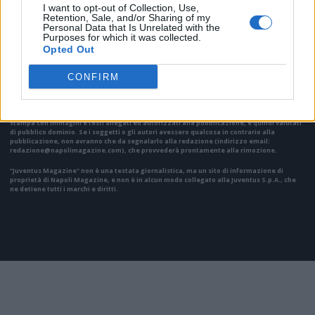
I want to opt-out of Collection, Use,
Retention, Sale, and/or Sharing of my
VAI ALLA VERSIONE CLASSICA
Personal Data that Is Unrelated with the
Purposes for which it was collected.
Opted Out
CONFIRM
Il materiale (testo, foto e video) consultabile in questo portale è di nostra proprietà.
Alcune foto (screenshot) ed articoli presenti su "Juventus Magazine" sono in parte giunti
da internet, in quanto arrivati alla nostra attenzione attraverso regolari comunicati
stampa con immagini e testi allegati ed autorizzati alla pubblicazione, e quindi valutati
di pubblico dominio. Se i soggetti o gli autori avessero qualcosa in contrario alla
pubblicazione, non avranno che da segnalarlo alla redazione (indirizzo email:
redazione@napolimagazine.com
), che provvederà prontamente alla rimozione.
"Juventus Magazine" non è una testata giornalistica, ma un sito di informazione di
proprietà di Napoli Magazine, e non è in alcun modo collegato alla Juventus S.p.A., che
ne detiene tutti i marchi e diritti.