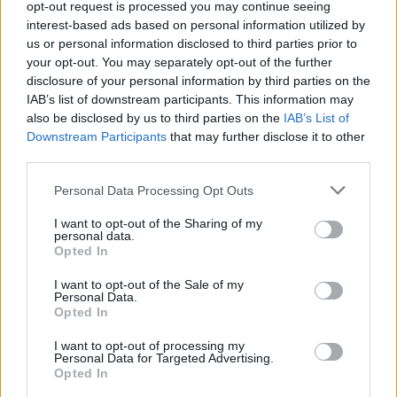
opt-out request is processed you may continue seeing
difficoltà, ma il Napoli ha fatto un mercato attento e curato,
interest-based ads based on personal information utilized by
sono sicuro che questo mix tra giovani forti e calciatori più
us or personal information disclosed to third parties prior to
esperti possano far divertire il Maradona. Noi? Abbiamo
your opt-out. You may separately opt-out of the further
qualche difficoltà economica, ma bisogna comunque avere
disclosure of your personal information by third parties on the
obiettivi alti e pensare di poter fare grandi cose. L'appetito
IAB’s list of downstream participants. This information may
vien mangiando".
also be disclosed by us to third parties on the
IAB’s List of
Downstream Participants
that may further disclose it to other
third parties.
Personal Data Processing Opt Outs
I want to opt-out of the Sharing of my
personal data.
Opted In
I want to opt-out of the Sale of my
Personal Data.
Opted In
I want to opt-out of processing my
Personal Data for Targeted Advertising.
Opted In