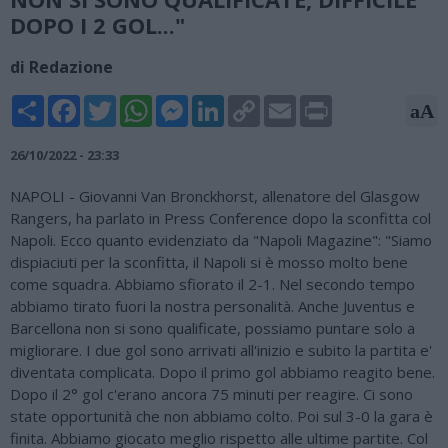
DOPO I 2 GOL..."
di Redazione
Share
Facebook
Twitter
WhatsApp
Messenger
LinkedIn
Copy
Email
Print
aA
Link
26/10/2022 - 23:33
NAPOLI - Giovanni Van Bronckhorst, allenatore del Glasgow
Rangers, ha parlato in Press Conference dopo la sconfitta col
Napoli. Ecco quanto evidenziato da "Napoli Magazine": "Siamo
dispiaciuti per la sconfitta, il Napoli si è mosso molto bene
come squadra. Abbiamo sfiorato il 2-1. Nel secondo tempo
abbiamo tirato fuori la nostra personalità. Anche Juventus e
Barcellona non si sono qualificate, possiamo puntare solo a
migliorare. I due gol sono arrivati all'inizio e subito la partita e'
diventata complicata. Dopo il primo gol abbiamo reagito bene.
Dopo il 2° gol c'erano ancora 75 minuti per reagire. Ci sono
state opportunità che non abbiamo colto. Poi sul 3-0 la gara è
finita. Abbiamo giocato meglio rispetto alle ultime partite. Col