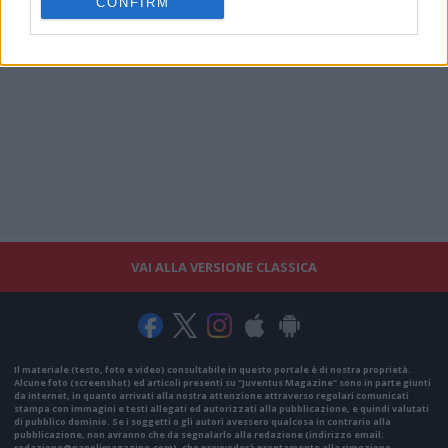
CONFIRM
VAI ALLA VERSIONE CLASSICA
Il materiale (testo, foto e video) consultabile in questo portale è di nostra proprietà.
Alcune foto (screenshot) ed articoli presenti su "Juventus Magazine" sono in parte giunti
da internet, in quanto arrivati alla nostra attenzione attraverso regolari comunicati
stampa con immagini e testi allegati ed autorizzati alla pubblicazione, e quindi valutati
di pubblico dominio. Se i soggetti o gli autori avessero qualcosa in contrario alla
pubblicazione, non avranno che da segnalarlo alla redazione (indirizzo email:
redazione@napolimagazine.com
), che provvederà prontamente alla rimozione.