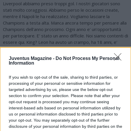
Liverpool abbiamo preso troppi gol. I nostri giocatori sono
stati molto coraggiosi. Abbiamo perso le occasioni create,
mentre il Napoli le ha realizzatez. Vogliamo lasciare la
Champions a testa alta. Manca ancora tempo per pensare alla
Champions dell'anno prossimo. Ogni anno e' un'opportunità
per partecipare. E' stato un anno difficile. Noi siamo contenti di
essere qui. King? Leon ha avuto un crampo, ha 18 anni, e'
giovane e sta giocando tutte le gare ad alto livello e sarà
pronto per la prossima settimana".
Juventus Magazine -
Do Not Process My Personal
Information
If you wish to opt-out of the sale, sharing to third parties, or
processing of your personal or sensitive information for
targeted advertising by us, please use the below opt-out
section to confirm your selection. Please note that after your
opt-out request is processed you may continue seeing
interest-based ads based on personal information utilized by
us or personal information disclosed to third parties prior to
your opt-out. You may separately opt-out of the further
disclosure of your personal information by third parties on the