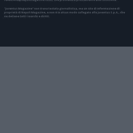
"Juventus Magazine" non è una testata giornalistica, ma un sito di informazione di
proprietà di Napoli Magazine, e non è in alcun modo collegato alla Juventus S.p.A., che
ne detiene tutti i marchi e diritti.