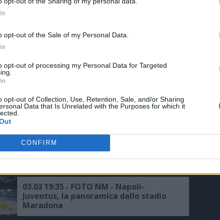
o opt-out of the Sharing of my personal data.
In
o opt-out of the Sale of my Personal Data.
In
to opt-out of processing my Personal Data for Targeted
ing.
ME L'ANGOLO
In
25.01 09:46 - JUVENTUS - Thuram: "Il
o opt-out of Collection, Use, Retention, Sale, and/or Sharing
Napoli è forte e ha un grande
ersonal Data that Is Unrelated with the Purposes for which it
allenatore, papà mi ha parlato tanto
lected.
di Conte, video degli avversari?
Out
Analizzo solo i miei"
03.03 23:20 - PRESS CONFERENCE -
CONFIRM
Juventus, Allegri: "Dal 2010 è stata la
gara in cui abbiamo avuto più
occasioni nitide, Napoli? Azioni di
mischia"
03.03 19:35 - FOTO NM - Napoli-
Juventus, la panoramica dallo stadio
Maradona