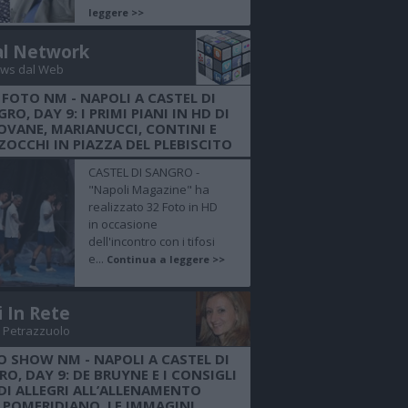
leggere >>
al Network
ws dal Web
 FOTO NM - NAPOLI A CASTEL DI
RO, DAY 9: I PRIMI PIANI IN HD DI
OVANE, MARIANUCCI, CONTINI E
OCCHI IN PIAZZA DEL PLEBISCITO
CASTEL DI SANGRO -
"Napoli Magazine" ha
realizzato 32 Foto in HD
in occasione
dell'incontro con i tifosi
e...
Continua a leggere >>
i In Rete
 Petrazzuolo
O SHOW NM - NAPOLI A CASTEL DI
O, DAY 9: DE BRUYNE E I CONSIGLI
DI ALLEGRI ALL’ALLENAMENTO
POMERIDIANO, LE IMMAGINI