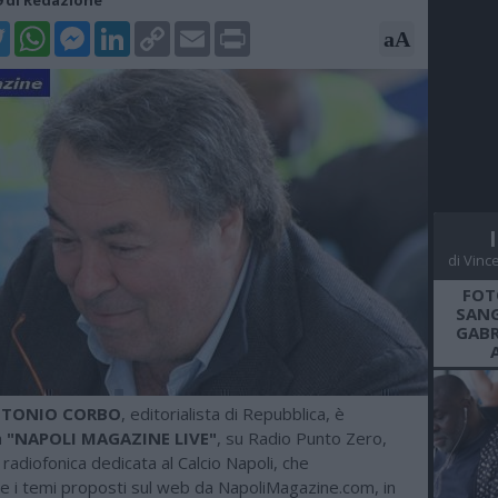
19 di Redazione
k
tter
WhatsApp
Messenger
LinkedIn
Copy
Email
Print
aA
Link
di Vinc
FOT
SANG
GABR
TONIO CORBO
, editorialista di Repubblica, è
a
"NAPOLI MAGAZINE LIVE"
, su Radio Punto Zero,
radiofonica dedicata al Calcio Napoli, che
e i temi proposti sul web da NapoliMagazine.com, in