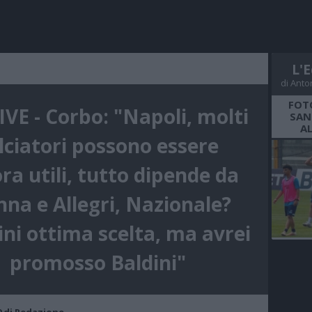
L'E
di Anto
FOT
VE - Corbo: "Napoli, molti
SAN
A
lciatori possono essere
ra utili, tutto dipende da
na e Allegri, Nazionale?
ni ottima scelta, ma avrei
promosso Baldini"