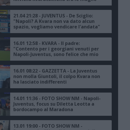
bianconere a Piazza San Carlo
21.04 21:28 - JUVENTUS - De Sciglio:
"Napoli? A Kvara non va dato alcun
spazio, vogliamo vendicare l'andata"
16.01 12:58 - KVARA - Il padre:
"Contento per i georgiani venuti per
Napoli-Juventus, sono felice che mio
figlio giochi nel club di Maradona"
16.01 08:22 - GAZZETTA - La Juventus
non molla Giuntoli, il colpo Kvara non
ha lasciato indifferenti
14.01 11:36 - FOTO SHOW NM - Napoli-
Juventus, focus su Diletta Leotta a
bordocampo al Maradona
13.01 19:00 - FOTO SHOW NM -