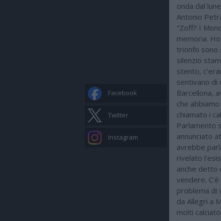
onda dal lune
Antonio Petra
"Zoff? I Mondi
memoria. Ho s
trionfo sono 
silenzio stam
stento, c'era
sentivano di 
Barcellona, 
Facebook
che abbiamo ch
chiamato i ca
Twitter
Parlamento su
annunciato a
Instagram
avrebbe parl
rivelato l'es
anche detto 
vendere. C'è 
problema di v
da Allegri a 
molti calciat