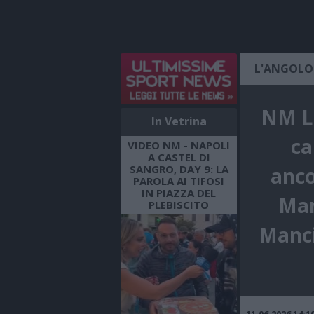
L'ANGOLO
NM LI
In Vetrina
ca
VIDEO NM - NAPOLI
A CASTEL DI
SANGRO, DAY 9: LA
anco
PAROLA AI TIFOSI
IN PIAZZA DEL
Man
PLEBISCITO
Manci