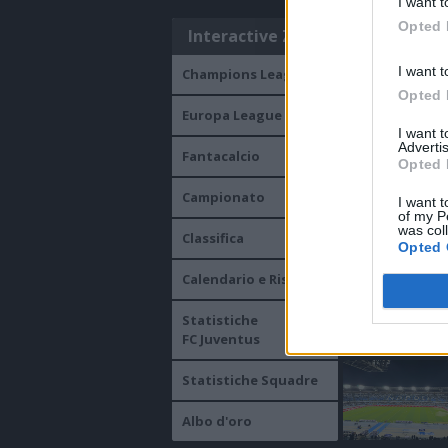
I want t
Opted 
Interactive Zone
I want t
Champions League
Opted 
Europa League
I want 
Advertis
ULTIMISSI
Fantacalcio
Opted 
Campionato
I want t
of my P
was col
Classifica
Opted 
Calendario e Risultati
Statistiche
FC Juventus
Statistiche Squadre
Albo d'oro