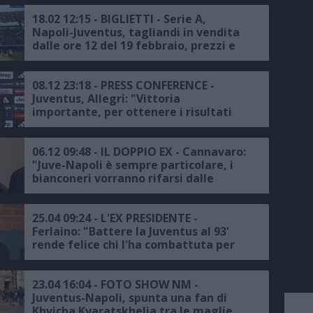
18.02 12:15 - BIGLIETTI - Serie A,
Napoli-Juventus, tagliandi in vendita
dalle ore 12 del 19 febbraio, prezzi e
modalità
08.12 23:18 - PRESS CONFERENCE -
Juventus, Allegri: "Vittoria
importante, per ottenere i risultati
serve la praticità, il Napoli resta una
squadra forte ma i risultati
condizionano il giudizio"
06.12 09:48 - IL DOPPIO EX - Cannavaro:
"Juve-Napoli è sempre particolare, i
bianconeri vorranno rifarsi dalle
sconfitte con gli azzurri"
25.04 09:24 - L'EX PRESIDENTE -
Ferlaino: "Battere la Juventus al 93'
rende felice chi l'ha combattuta per
una vita, il Napoli è stato
eccezionale"
23.04 16:04 - FOTO SHOW NM -
Juventus-Napoli, spunta una fan di
Khvicha Kvaratskhelia tra le maglie