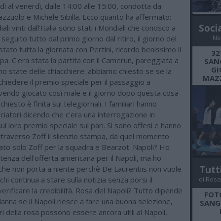
dì al venerdì, dalle 14:00 alle 15:00, condotta da
zzuolo e Michele Sibilla. Ecco quanto ha affermato:
Soci
ali vinti dall'Italia sono stati i Mondiali che conosco a
Ne
eguito tutto dal primo giorno dal ritiro, il giorno del
stato tutta la giornata con Pertini, ricordo benissimo il
32
pa. C'era stata la partita con il Camerun, pareggiata a
SANG
GI
no state delle chiacchiere: abbiamo chiesto se se la
MAZZ
chiedere il premio speciale per il passaggio a
avendo giocato così male e il giorno dopo questa cosa
iesto è finita sui telegiornali. I familiari hanno
lciatori dicendo che c'era una interrogazione in
l loro premio speciale sul pari. Si sono offesi e hanno
ttraverso Zoff il silenzio stampa, da quel momento
ato solo Zoff per la squadra e Bearzot. Napoli? Ho
istenza dell'offerta americana per il Napoli, ma ho
Tutt
che non porta a niente perchè De Laurentiis non vuole
chi continua a stare sulla notizia senza porsi il
di Rosa
erificare la credibilità. Rosa del Napoli? Tutto dipende
FOT
Manna se il Napoli riesce a fare una buona selezione,
SANGR
ori della rosa possono essere ancora utili al Napoli,