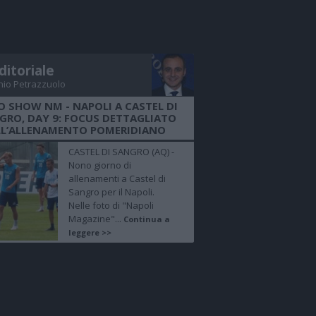
ditoriale
nio Petrazzuolo
O SHOW NM - NAPOLI A CASTEL DI
GRO, DAY 9: FOCUS DETTAGLIATO
LL’ALLENAMENTO POMERIDIANO
CASTEL DI SANGRO (AQ) -
Nono giorno di
allenamenti a Castel di
Sangro per il Napoli.
Nelle foto di "Napoli
Magazine"...
Continua a
leggere >>