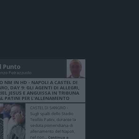
Il Punto
enzo Petrazzuolo
O NM IN HD - NAPOLI A CASTEL DI
RO, DAY 9: GLI AGENTI DI ALLEGRI,
IEL JESUS E ANGUISSA IN TRIBUNA
AL PATINI PER L'ALLENAMENTO
CASTEL DI SANGRO -
Sugli spalti dello Stadio
Teofilo Patini, durante la
seduta pomeridiana di
allenamento del Napoli,
nel non...
Continua a