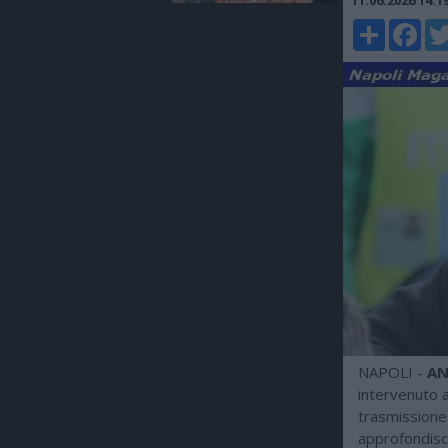
11.06.2026 14:
Share
Faceboo
Twi
NAPOLI -
AN
intervenuto 
trasmissione 
approfondisc