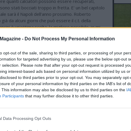
re quanti calciatori possono essere recuperati,
sono stati bocciati troppo in fretta. E' un bel capitolo
ale sarà il Napoli dell'anno prossimo. Roberto
 già da alcuni giorni che può essere il c.t. della
ncini è un'ottima scelta, la migliore possibile, io mi
ato la promozione di Baldini, ma in questo mondo,
Magazine -
Do Not Process My Personal Information
to il nome e il gioco di artificio, Mancini è affidabile,
iocato con coraggio Baldini e avrei conservato il
Coverciano".
to opt-out of the sale, sharing to third parties, or processing of your per
L'An
formation for targeted advertising by us, please use the below opt-out s
del Nu
r selection. Please note that after your opt-out request is processed y
VID
eing interest-based ads based on personal information utilized by us or
RIE
disclosed to third parties prior to your opt-out. You may separately opt-
losure of your personal information by third parties on the IAB’s list of
. This information may also be disclosed by us to third parties on the
IA
Participants
that may further disclose it to other third parties.
l Data Processing Opt Outs