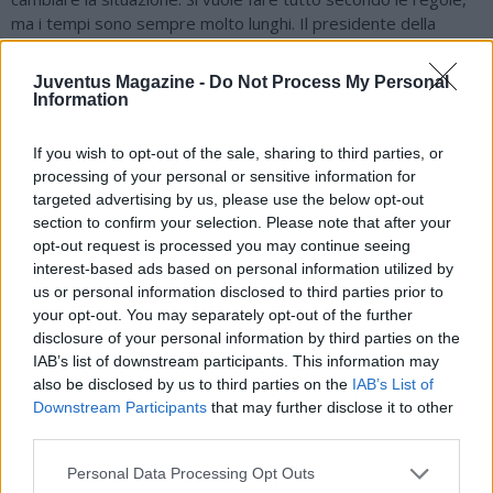
ma i tempi sono sempre molto lunghi. Il presidente della
Camera di Commercio di Napoli si sta già attivando per
risolvere la situazione. Il Largo Maradona è il sito turistico più
Juventus Magazine -
Do Not Process My Personal
visitato in Italia dopo il Colosseo, la situazione verrà risolta, lo
Information
stesso sindaco ha compreso l'importanza di questa cosa. Il
lenzuolo bianco sul volto di Maradona è un segnale, si vuole
If you wish to opt-out of the sale, sharing to third parties, or
fare tutto nella massimo legalità. Il Napoli è atteso da 3
processing of your personal or sensitive information for
impegni importanti, ci sarà spazio per tutti nel corso delle
targeted advertising by us, please use the below opt-out
prossime partite. Conte sta ragionando anche in ottica futura,
section to confirm your selection. Please note that after your
non pensa solo al presente".
opt-out request is processed you may continue seeing
interest-based ads based on personal information utilized by
us or personal information disclosed to third parties prior to
your opt-out. You may separately opt-out of the further
disclosure of your personal information by third parties on the
IAB’s list of downstream participants. This information may
also be disclosed by us to third parties on the
IAB’s List of
Downstream Participants
that may further disclose it to other
third parties.
Personal Data Processing Opt Outs