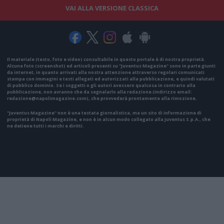
VAI ALLA VERSIONE CLASSICA
Il materiale (testo, foto e video) consultabile in questo portale è di nostra proprietà.
Alcune foto (screenshot) ed articoli presenti su "Juventus Magazine" sono in parte giunti
da internet, in quanto arrivati alla nostra attenzione attraverso regolari comunicati
stampa con immagini e testi allegati ed autorizzati alla pubblicazione, e quindi valutati
di pubblico dominio. Se i soggetti o gli autori avessero qualcosa in contrario alla
pubblicazione, non avranno che da segnalarlo alla redazione (indirizzo email:
redazione@napolimagazine.com
), che provvederà prontamente alla rimozione.
"Juventus Magazine" non è una testata giornalistica, ma un sito di informazione di
proprietà di Napoli Magazine, e non è in alcun modo collegato alla Juventus S.p.A., che
ne detiene tutti i marchi e diritti.