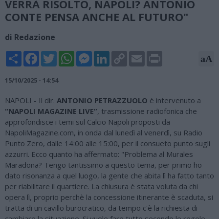
VERRÀ RISOLTO, NAPOLI? ANTONIO
CONTE PENSA ANCHE AL FUTURO"
di Redazione
Share
Facebook
Twitter
WhatsApp
Messenger
LinkedIn
Copy
Email
Print
aA
Link
15/10/2025 - 14:54
NAPOLI - Il dir.
ANTONIO PETRAZZUOLO
è intervenuto a
“NAPOLI MAGAZINE LIVE”
, trasmissione radiofonica che
approfondisce i temi sul Calcio Napoli proposti da
NapoliMagazine.com, in onda dal lunedì al venerdì, su Radio
Punto Zero, dalle 14:00 alle 15:00, per il consueto punto sugli
azzurri. Ecco quanto ha affermato: "Problema al Murales
Maradona? Tengo tantissimo a questo tema, per primo ho
dato risonanza a quel luogo, la gente che abita lì ha fatto tanto
per riabilitare il quartiere. La chiusura è stata voluta da chi
opera lì, proprio perchè la concessione itinerante è scaduta, si
tratta di un cavillo burocratico, da tempo c'è la richiesta di
cambiare la situazione. Si vuole fare tutto secondo le regole,