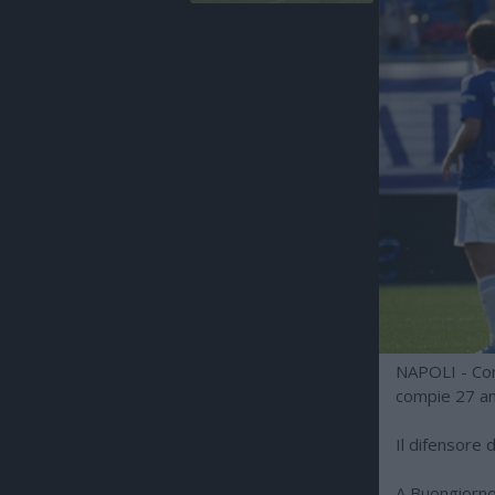
NAPOLI - Com
compie 27 an
Il difensore 
A Buongiorno 