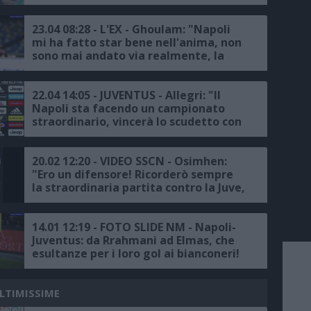
23.04 08:28 - L'EX - Ghoulam: "Napoli
mi ha fatto star bene nell'anima, non
sono mai andato via realmente, la
partita contro la Juventus in
Supercoppa il giorno più bello della
mia vita"
22.04 14:05 - JUVENTUS - Allegri: "Il
Napoli sta facendo un campionato
straordinario, vincerà lo scudetto con
merito, noi vogliamo provare a
battere la capolista che ha voglia di
rivalsa dopo la Champions"
20.02 12:20 - VIDEO SSCN - Osimhen:
"Ero un difensore! Ricorderò sempre
la straordinaria partita contro la Juve,
Maradona il più grande di tutti",
Lozano: "Bellissimo giocare allo
stadio Maradona"
14.01 12:19 - FOTO SLIDE NM - Napoli-
Juventus: da Rrahmani ad Elmas, che
esultanze per i loro gol ai bianconeri!
ULTIMISSIME