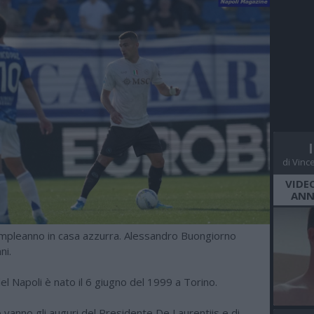
di Vinc
VIDE
ANN
pleanno in casa azzurra. Alessandro Buongiorno
ni.
del Napoli è nato il 6 giugno del 1999 a Torino.
vanno gli auguri del Presidente De Laurentiis e di