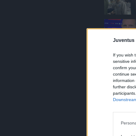
Juventus 
If you wish 
sensitive in
confirm you
continue se
information 
further disc
participants
Downstream 
Persona