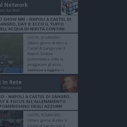
al Network
ws dal Web
O SHOW NM - NAPOLI A CASTEL DI
SANGRO, DAY 8: ECCO IL TUFFO
ELL’ACQUA DI NIKITA CONTINI
CASTEL DI SANGRO -
Ottavo giorno di ritiro a
Castel di Sangro per il
Napoli. Seduta
pomeridiana sotto la
pioggia per gli azzu...
Continua a leggere >>
i In Rete
 Petrazzuolo
EO - NAPOLI A CASTEL DI SANGRO,
AY 8: FOCUS ALL’ALLENAMENTO
POMERIDIANO DEGLI AZZURRI
CASTEL DI SANGRO -
Ottavo giorno di ritiro a
Castel di Sangro per il