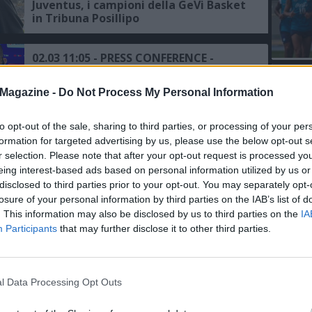
Juventus, i campioni della GeVi Basket
in Tribuna Posillipo
02.03 11:05 - PRESS CONFERENCE -
Juventus, Allegri: "Gara difficile
L'An
contro il Napoli, servirà una grande
Magazine -
Do Not Process My Personal Information
del Nu
prestazione, parole di ADL? Non le
commento"
VIDEO
07.12 10:30 - L'EX - Datolo: "Il gol
GLI
to opt-out of the sale, sharing to third parties, or processing of your per
contro la Juve un sogno, amo Napoli e
formation for targeted advertising by us, please use the below opt-out s
vorrei tornarci, Mazzarri è
r selection. Please note that after your opt-out request is processed y
intelligente, trasmette grinta e
eing interest-based ads based on personal information utilized by us or
voglia"
disclosed to third parties prior to your opt-out. You may separately opt-
10.11 09:43 - CORRIERE DELLA SERA -
losure of your personal information by third parties on the IAB’s list of
Mondiale per Club, il Napoli può
. This information may also be disclosed by us to third parties on the
IA
sorpassare la Juventus, i dettagli
Participants
that may further disclose it to other third parties.
29.10 23:24 - PRESS CONFERENCE -
Milan, Pioli: "Ho l'amaro in bocca,
abbiamo concesso troppo, siamo stati
l Data Processing Opt Outs
inferiori solo all'Inter e non al Napoli
e alla Juve"