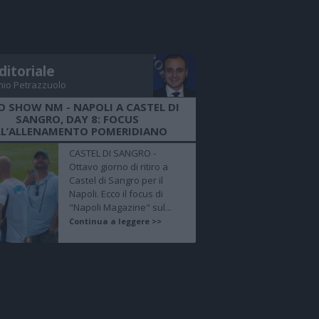
ditoriale
nio Petrazzuolo
O SHOW NM - NAPOLI A CASTEL DI
SANGRO, DAY 8: FOCUS
LL’ALLENAMENTO POMERIDIANO
CASTEL DI SANGRO -
Ottavo giorno di ritiro a
Castel di Sangro per il
Napoli. Ecco il focus di
"Napoli Magazine" sul...
Continua a leggere >>