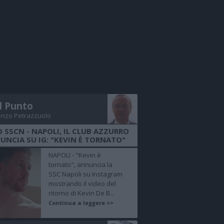
Il Punto
enzo Petrazzuolo
O SSCN - NAPOLI, IL CLUB AZZURRO
UNCIA SU IG: "KEVIN È TORNATO"
NAPOLI - "Kevin è
tornato", annuncia la
SSC Napoli su Instagram
mostrando il video del
ritorno di Kevin De B...
Continua a leggere >>