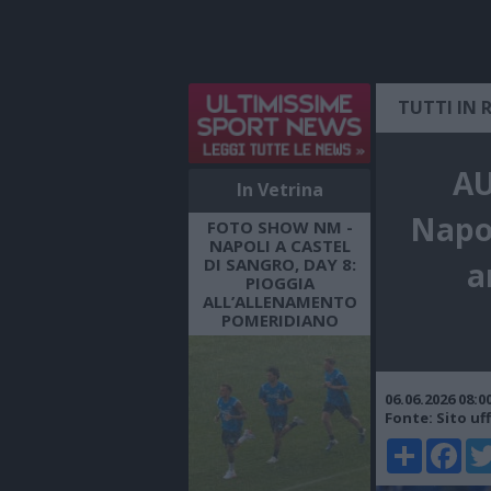
TUTTI IN 
AU
In Vetrina
Napol
FOTO SHOW NM -
NAPOLI A CASTEL
DI SANGRO, DAY 8:
a
PIOGGIA
ALL’ALLENAMENTO
POMERIDIANO
06.06.2026 08:
Fonte: Sito uff
Share
Faceboo
Twi