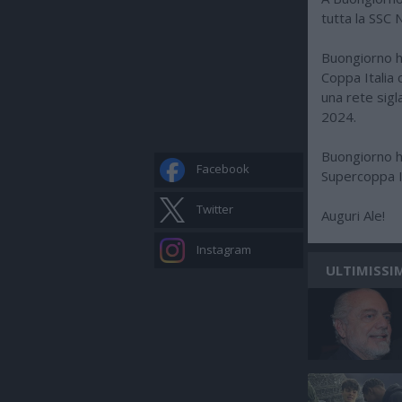
tutta la SSC N
Buongiorno ha
Coppa Italia 
una rete sigl
2024.
Buongiorno ha
Facebook
Supercoppa It
Twitter
Auguri Ale!
Instagram
ULTIMISSIM