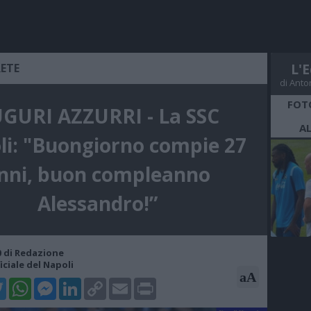
RETE
L'E
di Anto
FOT
GURI AZZURRI - La SSC
A
i: "Buongiorno compie 27
nni, buon compleanno
Alessandro!”
00 di Redazione
iciale del Napoli
aA
k
tter
WhatsApp
Messenger
LinkedIn
Copy
Email
Print
Link