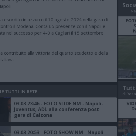
Soci
apoli.
Ne
 esordito in azzurro il 10 agosto 2024 nella gara di
FOT
contro il Modena. Conta 65 presenze con il Napoli e
N
ata nel successo per 4-0 a Cagliari il 15 settembre
 contribuito alla vittoria del quarto scudetto e della
aliana.
Tutt
E TUTTI IN RETE
di Rosa
03.03 23:46 - FOTO SLIDE NM - Napoli-
VID
D
Juventus, ADL alla conferenza post
gara di Calzona
03.03 20:53 - FOTO SHOW NM - Napoli-