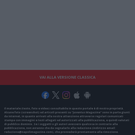
VAI ALLA VERSIONE CLASSICA
Il materiale (testo, foto e video) consultabile in questo portale è di nostra proprietà.
Alcune foto (screenshot) ed articoli presenti su "Juventus Magazine" sono in parte giunti
da internet, in quanto arrivati alla nostra attenzione attraverso regolari comunicati
stampa con immagini e testi allegati ed autorizzati alla pubblicazione, e quindi valutati
di pubblico dominio. Se i soggetti o gli autori avessero qualcosa in contrario alla
pubblicazione, non avranno che da segnalarlo alla redazione (indirizzo email:
redazione@napolimagazine.com
), che provvederà prontamente alla rimozione.