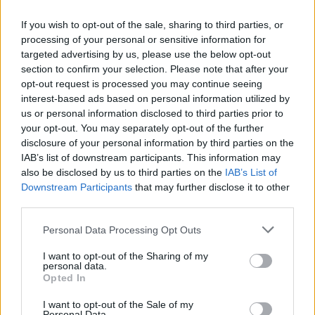
accontentare e cercare davvero di vincere qualcosa, il Napoli
invece, deve aspirare ad arrivare fino in fondo in tutte le
If you wish to opt-out of the sale, sharing to third parties, or
competizioni. Io credo che uno come Ancelotti chiama un
processing of your personal or sensitive information for
qualsiasi giocatore, questo viene di sicuro, come accaduto con
targeted advertising by us, please use the below opt-out
Benitez che non ha vinto quanto Ancelotti. Faccio un esempio,
section to confirm your selection. Please note that after your
se Ancelotti vuole un giocatore del Real Madrid e la società
opt-out request is processed you may continue seeing
chiama questo giocatore dicendo che è un espresso desiderio
interest-based ads based on personal information utilized by
del tecnico, non credo ci siano difficoltà. Prendere Cristiano
us or personal information disclosed to third parties prior to
Ronaldo non è stato come quando arrivò Diego, che fece
your opt-out. You may separately opt-out of the further
aumentare l’autostima e la consapevolezza di tutto il gruppo,
disclosure of your personal information by third parties on the
il portoghese, al contrario, è arrivato in una squadra che vince
IAB’s list of downstream participants. This information may
da 7 anni consecutivi. Quando parla Ancelotti resto ad
also be disclosed by us to third parties on the
IAB’s List of
ascoltarlo in silenzio come se fossi ancora un calciatore e se
Downstream Participants
that may further disclose it to other
third parties.
resterà a lungo a Napoli, solo sicuro che il gap con la Juventus
diminuirà. La Juventus deve segnare subito contro l’Atletico
Personal Data Processing Opt Outs
per provare a ribaltare il risultato dell’andata, ma non deve
sbagliare nulla. Ricordo la doppia sfida con il Real, riuscimmo a
I want to opt-out of the Sharing of my
dimezzare lo svantaggio me poi non riuscimmo a completare
personal data.
Opted In
la rimonta e la Juventus dovrà davvero fare un’impresa,
difficilissima e molto complicata”.
I want to opt-out of the Sale of my
Personal Data.