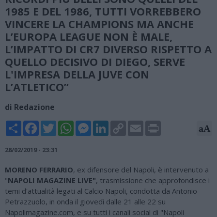
1985 E DEL 1986, TUTTI VORREBBERO
VINCERE LA CHAMPIONS MA ANCHE
L’EUROPA LEAGUE NON È MALE,
L’IMPATTO DI CR7 DIVERSO RISPETTO A
QUELLO DECISIVO DI DIEGO, SERVE
L'IMPRESA DELLA JUVE CON
L’ATLETICO”
di Redazione
Share
Facebook
Twitter
WhatsApp
Messenger
LinkedIn
Copy
Email
Print
aA
Link
28/02/2019 - 23:31
MORENO FERRARIO
, ex difensore del Napoli, è intervenuto a
"
NAPOLI MAGAZINE LIVE"
, trasmissione che approfondisce i
temi d'attualità legati al Calcio Napoli, condotta da Antonio
Petrazzuolo, in onda il giovedì dalle 21 alle 22 su
Napolimagazine.com, e su tutti i canali social di "Napoli