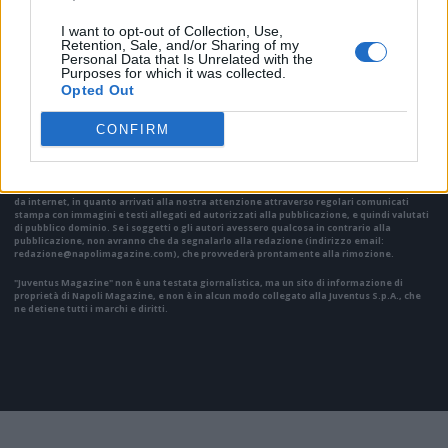
I want to opt-out of Collection, Use,
Retention, Sale, and/or Sharing of my
Personal Data that Is Unrelated with the
VAI ALLA VERSIONE CLASSICA
Purposes for which it was collected.
Opted Out
CONFIRM
Il materiale (testo, foto e video) consultabile in questo portale è di nostra proprietà.
Alcune foto (screenshot) ed articoli presenti su "Juventus Magazine" sono in parte giunti
da internet, in quanto arrivati alla nostra attenzione attraverso regolari comunicati
stampa con immagini e testi allegati ed autorizzati alla pubblicazione, e quindi valutati
di pubblico dominio. Se i soggetti o gli autori avessero qualcosa in contrario alla
pubblicazione, non avranno che da segnalarlo alla redazione (indirizzo email:
redazione@napolimagazine.com
), che provvederà prontamente alla rimozione.
"Juventus Magazine" non è una testata giornalistica, ma un sito di informazione di
proprietà di Napoli Magazine, e non è in alcun modo collegato alla Juventus S.p.A., che
ne detiene tutti i marchi e diritti.