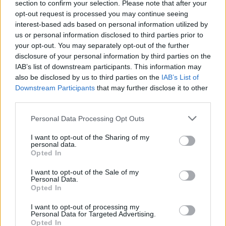
section to confirm your selection. Please note that after your
Salvatore Scarpa e Mario Ferrara. Contestualmente, si
opt-out request is processed you may continue seeing
comunica che è stato individuato lo Stadio Leonardo Garilli di
interest-based ads based on personal information utilized by
Piacenza quale impianto alternativo. La società desidera
us or personal information disclosed to third parties prior to
ringraziare il Piacenza Calcio, il Comune di Piacenza e la
your opt-out. You may separately opt-out of the further
Questura di Piacenza per la disponibilità e la collaborazione
disclosure of your personal information by third parties on the
dimostrate. Le Vespe saranno ai nastri di partenza del
IAB’s list of downstream participants. This information may
campionato di Serie BKT per la terza stagione consecutiva,
also be disclosed by us to third parties on the
IAB’s List of
l’ottava complessiva nella storia del club".
Downstream Participants
that may further disclose it to other
third parties.
Personal Data Processing Opt Outs
I want to opt-out of the Sharing of my
personal data.
Opted In
I want to opt-out of the Sale of my
Personal Data.
Opted In
I want to opt-out of processing my
Personal Data for Targeted Advertising.
Opted In