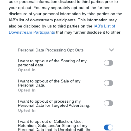
us or personal information disclosed to third parties prior to
La Lazio chiede tanto anche perché il 50 per cento della
your opt-out. You may separately opt-out of the further
cessione finirà nelle casse del Real Madrid".
disclosure of your personal information by third parties on the
IAB’s list of downstream participants. This information may
also be disclosed by us to third parties on the
IAB’s List of
Downstream Participants
that may further disclose it to other
third parties.
Personal Data Processing Opt Outs
I want to opt-out of the Sharing of my
personal data.
Opted In
I want to opt-out of the Sale of my
Personal Data.
Opted In
I want to opt-out of processing my
Personal Data for Targeted Advertising.
Opted In
VAI ALLA VERSIONE CLASSICA
I want to opt-out of Collection, Use,
Retention, Sale, and/or Sharing of my
Personal Data that Is Unrelated with the