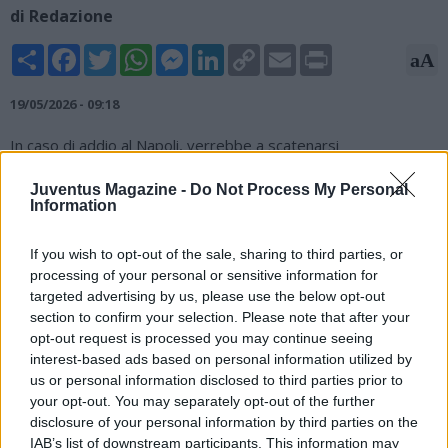
di Redazione
Share
Facebook
Twitter
WhatsApp
Messenger
LinkedIn
Copy
Email
Print
aA
Link
19/05/2026 - 09:18
In caso di addio al Napoli, verrebbe a scatenarsi
inevitabilmente il "toto-Conte" e il tecnico degli azzurri
diventerebbe l'uomo copertina della prossima sessione di
Juventus Magazine -
Do Not Process My Personal
Information
mercato. Come rileva il Corriere dello Sport, Il suo profilo fa
gola a molti club, Juventus in testa, senza tralasciare il forte
richiamo della Nazionale. Il palmares straordinario
If you wish to opt-out of the sale, sharing to third parties, or
dell'allenatore, tra i tecnici più vincenti d’Italia, proietta Conte
processing of your personal or sensitive information for
targeted advertising by us, please use the below opt-out
nel mirino di qualunque club di prima fascia con la necessità di
section to confirm your selection. Please note that after your
effettuare un'importante rifondazione e il suo addio al Napoli
opt-out request is processed you may continue seeing
farà effetto anche sul mercato.
interest-based ads based on personal information utilized by
us or personal information disclosed to third parties prior to
your opt-out. You may separately opt-out of the further
disclosure of your personal information by third parties on the
IAB’s list of downstream participants. This information may