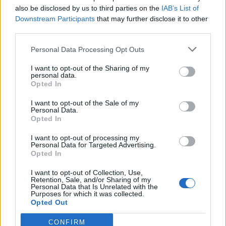
also be disclosed by us to third parties on the
IAB’s List of
Downstream Participants
that may further disclose it to other
third parties.
Personal Data Processing Opt Outs
I want to opt-out of the Sharing of my
personal data.
Opted In
I want to opt-out of the Sale of my
Personal Data.
Opted In
VAI ALLA VERSIONE CLASSICA
I want to opt-out of processing my
Personal Data for Targeted Advertising.
Opted In
I want to opt-out of Collection, Use,
Il materiale (testo, foto e video) consultabile in questo portale è di nostra proprietà.
Retention, Sale, and/or Sharing of my
Alcune foto (screenshot) ed articoli presenti su "Juventus Magazine" sono in parte giunti
Personal Data that Is Unrelated with the
da internet, in quanto arrivati alla nostra attenzione attraverso regolari comunicati
Purposes for which it was collected.
stampa con immagini e testi allegati ed autorizzati alla pubblicazione, e quindi valutati
Opted Out
di pubblico dominio. Se i soggetti o gli autori avessero qualcosa in contrario alla
pubblicazione, non avranno che da segnalarlo alla redazione (indirizzo email:
redazione@napolimagazine.com
), che provvederà prontamente alla rimozione.
CONFIRM