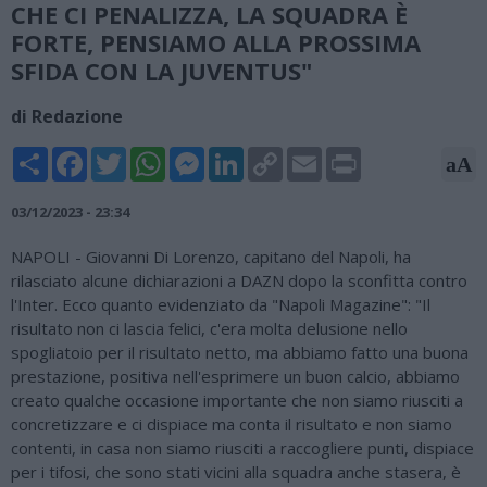
CHE CI PENALIZZA, LA SQUADRA È
FORTE, PENSIAMO ALLA PROSSIMA
SFIDA CON LA JUVENTUS"
di Redazione
Share
Facebook
Twitter
WhatsApp
Messenger
LinkedIn
Copy
Email
Print
aA
Link
03/12/2023 - 23:34
NAPOLI - Giovanni Di Lorenzo, capitano del Napoli, ha
rilasciato alcune dichiarazioni a DAZN dopo la sconfitta contro
l'Inter. Ecco quanto evidenziato da "Napoli Magazine": "Il
risultato non ci lascia felici, c'era molta delusione nello
spogliatoio per il risultato netto, ma abbiamo fatto una buona
prestazione, positiva nell'esprimere un buon calcio, abbiamo
creato qualche occasione importante che non siamo riusciti a
concretizzare e ci dispiace ma conta il risultato e non siamo
contenti, in casa non siamo riusciti a raccogliere punti, dispiace
per i tifosi, che sono stati vicini alla squadra anche stasera, è