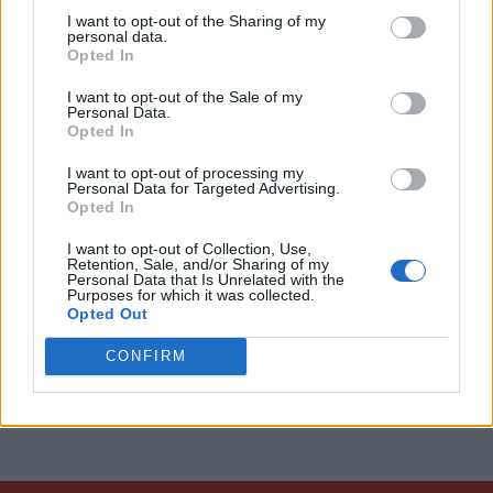
l'ambiente, sappiamo che significa e ci prepareremo al meglio
I want to opt-out of the Sharing of my
per affrontare la Juvenurs venerdì sera. Io nel ruolo di terzino
personal data.
destro? Sì, ne abbiamo parlato, Natan ha fatto una buona
Opted In
partita, io mi metto a disposizione della squadra e del mister,
se ci sarà l'occasione non mi tirerò indietro, ma è un ruolo che
I want to opt-out of the Sale of my
Personal Data.
Natan ha fatto in passato e ha fatto bene stasera".
Opted In
I want to opt-out of processing my
Personal Data for Targeted Advertising.
Opted In
I want to opt-out of Collection, Use,
Retention, Sale, and/or Sharing of my
Personal Data that Is Unrelated with the
Purposes for which it was collected.
Opted Out
CONFIRM