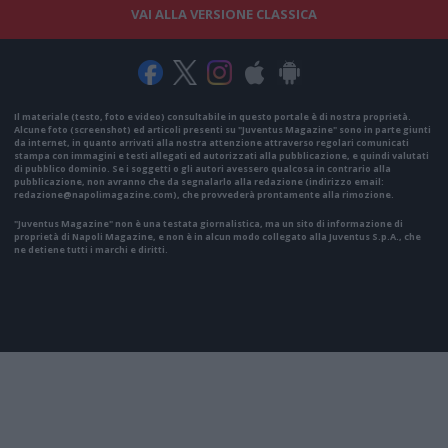
VAI ALLA VERSIONE CLASSICA
Il materiale (testo, foto e video) consultabile in questo portale è di nostra proprietà.
Alcune foto (screenshot) ed articoli presenti su "Juventus Magazine" sono in parte giunti
da internet, in quanto arrivati alla nostra attenzione attraverso regolari comunicati
stampa con immagini e testi allegati ed autorizzati alla pubblicazione, e quindi valutati
di pubblico dominio. Se i soggetti o gli autori avessero qualcosa in contrario alla
pubblicazione, non avranno che da segnalarlo alla redazione (indirizzo email:
redazione@napolimagazine.com
), che provvederà prontamente alla rimozione.
"Juventus Magazine" non è una testata giornalistica, ma un sito di informazione di
proprietà di Napoli Magazine, e non è in alcun modo collegato alla Juventus S.p.A., che
ne detiene tutti i marchi e diritti.