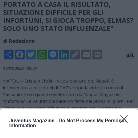
PORTATO A CASA IL RISULTATO,
SITUAZIONE DIFFICILE PER GLI
INFORTUNI, SI GIOCA TROPPO, ELMAS?
SOLO UNO STATO INFLUENZALE"
di Redazione
Share
Facebook
Twitter
WhatsApp
Messenger
LinkedIn
Copy
Email
Print
aA
Link
17/01/2026 - 20:30
NAPOLI - Cristian Stellini, viceallenatore del Napoli, è
intervenuto ai microfoni di DAZN dopo la vittoria contro il
Sassuolo. Ecco quanto evidenziato da “Napoli Magazine”:
"Infortuni? Le valutazioni saranno fatte nei prossimi giorni. Per
Elmas era uno stato influenzale, mentre per Rrahmani e
Politano gli esami saranno fatti nei prossimi giorni.
Juventus Magazine -
Do Not Process My Personal
Complimenti alla squadra, la situazione è difficile, ma noi
Information
continuiamo a giocare. Non sappiamo per quanto andrà avanti.
Numericamente non siamo tanti e i calendari sono serrati.