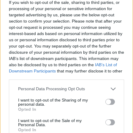
If you wish to opt-out of the sale, sharing to third parties, or
Credo che il Napoli sia l’unica italiana a giocare più partite dal 4
processing of your personal or sensitive information for
al 31 gennaio. Il calendario è stato fatto male. Non è possibile
targeted advertising by us, please use the below opt-out
che una squadra con le coppe giochi così tanto. A livello di
section to confirm your selection. Please note that after your
testa i giocatori ci sono: lottano, soffrono e fanno ottime
opt-out request is processed you may continue seeing
prestazioni. Le energie non erano al massimo ma è stato
interest-based ads based on personal information utilized by
portato a casa il risultato. E’ chiaro che c’è tutto un lavoro che
us or personal information disclosed to third parties prior to
si fa, ma non è facile e non siamo tanti. Quindi, sicuramente,
your opt-out. You may separately opt-out of the further
c’è un discorso da fare con la società. Abbiamo bisogno di
disclosure of your personal information by third parties on the
giocatori nell’immediatezza. Se certi giocatori non sono
IAB’s list of downstream participants. This information may
utilizzati, è chiaro che abbiamo bisogno di inserire giocatori
also be disclosed by us to third parties on the
IAB’s List of
diversi, altrimenti dobbiamo pescara dalla Primavera. In
Downstream Participants
that may further disclose it to other
attacco abbiamo bisogno di Neres. La società e il mister
third parties.
valuteranno. Adesso c’è ansia perché le partite sono
tantissime, anche se il mercato di gennaio non è semplice".
Personal Data Processing Opt Outs
I want to opt-out of the Sharing of my
personal data.
Opted In
I want to opt-out of the Sale of my
Personal Data.
Opted In