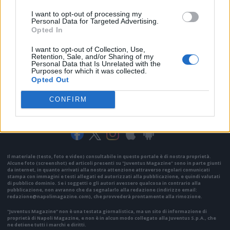
I want to opt-out of processing my
Personal Data for Targeted Advertising.
Opted In
I want to opt-out of Collection, Use,
Retention, Sale, and/or Sharing of my
Personal Data that Is Unrelated with the
Purposes for which it was collected.
Opted Out
CONFIRM
VAI ALLA VERSIONE CLASSICA
Il materiale (testo, foto e video) consultabile in questo portale è di nostra proprietà.
Alcune foto (screenshot) ed articoli presenti su "Juventus Magazine" sono in parte giunti
da internet, in quanto arrivati alla nostra attenzione attraverso regolari comunicati
stampa con immagini e testi allegati ed autorizzati alla pubblicazione, e quindi valutati
di pubblico dominio. Se i soggetti o gli autori avessero qualcosa in contrario alla
pubblicazione, non avranno che da segnalarlo alla redazione (indirizzo email:
redazione@napolimagazine.com
), che provvederà prontamente alla rimozione.
"Juventus Magazine" non è una testata giornalistica, ma un sito di informazione di
proprietà di Napoli Magazine, e non è in alcun modo collegato alla Juventus S.p.A., che
ne detiene tutti i marchi e diritti.