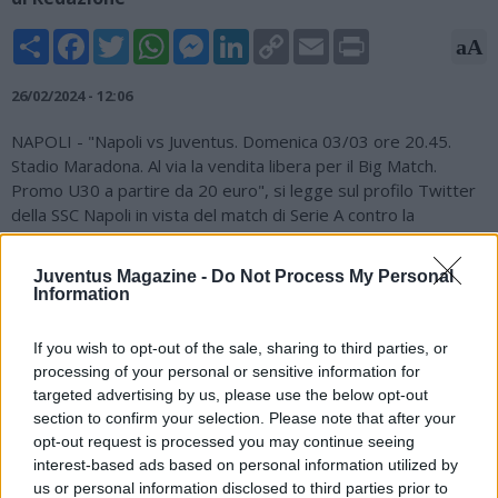
Share
Facebook
Twitter
WhatsApp
Messenger
LinkedIn
Copy
Email
Print
aA
Link
26/02/2024 - 12:06
NAPOLI - "Napoli vs Juventus. Domenica 03/03 ore 20.45.
Stadio Maradona. Al via la vendita libera per il Big Match.
Promo U30 a partire da 20 euro", si legge sul profilo Twitter
della SSC Napoli in vista del match di Serie A contro la
Juventus.
Juventus Magazine -
Do Not Process My Personal
Information
? Napoli vs Juventus
?? Domenica 03/03 h. 20:45
If you wish to opt-out of the sale, sharing to third parties, or
?? Al via la vendita libera per il Big Match
processing of your personal or sensitive information for
? Promo U30 a partire da 20€
targeted advertising by us, please use the below opt-out
section to confirm your selection. Please note that after your
opt-out request is processed you may continue seeing
?? Acquista ora:
https://t.co/JAsKjhktrx
interest-based ads based on personal information utilized by
pic.twitter.com/v3PAuZM0bw
us or personal information disclosed to third parties prior to