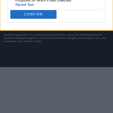
Purposes for which it was collected.
Opted Out
Il materiale (testo, foto e video) consultabile in questo portale è di nostra proprietà.
Alcune foto (screenshot) ed articoli presenti su "Juventus Magazine" sono in parte giunti
CONFIRM
da internet, in quanto arrivati alla nostra attenzione attraverso regolari comunicati
stampa con immagini e testi allegati ed autorizzati alla pubblicazione, e quindi valutati
di pubblico dominio. Se i soggetti o gli autori avessero qualcosa in contrario alla
pubblicazione, non avranno che da segnalarlo alla redazione (indirizzo email:
redazione@napolimagazine.com
), che provvederà prontamente alla rimozione.
"Juventus Magazine" non è una testata giornalistica, ma un sito di informazione di
proprietà di Napoli Magazine, e non è in alcun modo collegato alla Juventus S.p.A., che
ne detiene tutti i marchi e diritti.