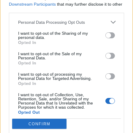
Downstream Participants
that may further disclose it to other
third parties.
Personal Data Processing Opt Outs
I want to opt-out of the Sharing of my
personal data.
Opted In
I want to opt-out of the Sale of my
Personal Data.
VAI ALLA VERSIONE CLASSICA
Opted In
I want to opt-out of processing my
Personal Data for Targeted Advertising.
Opted In
Il materiale (testo, foto e video) consultabile in questo portale è di nostra proprietà.
Alcune foto (screenshot) ed articoli presenti su "Juventus Magazine" sono in parte giunti
I want to opt-out of Collection, Use,
da internet, in quanto arrivati alla nostra attenzione attraverso regolari comunicati
Retention, Sale, and/or Sharing of my
stampa con immagini e testi allegati ed autorizzati alla pubblicazione, e quindi valutati
Personal Data that Is Unrelated with the
di pubblico dominio. Se i soggetti o gli autori avessero qualcosa in contrario alla
Purposes for which it was collected.
pubblicazione, non avranno che da segnalarlo alla redazione (indirizzo email:
Opted Out
redazione@napolimagazine.com
), che provvederà prontamente alla rimozione.
"Juventus Magazine" non è una testata giornalistica, ma un sito di informazione di
CONFIRM
proprietà di Napoli Magazine, e non è in alcun modo collegato alla Juventus S.p.A., che
ne detiene tutti i marchi e diritti.