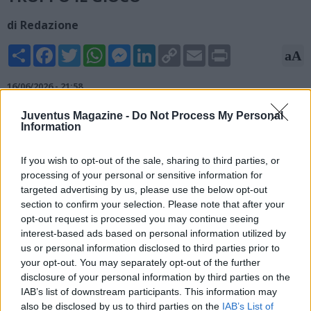
di Redazione
Share
Facebook
Twitter
WhatsApp
Messenger
LinkedIn
Copy
Email
Print
aA
Link
16/06/2026 - 21:58
Massimo Orlando, ex centrocampista, ha parlato di Stanislav
Juventus Magazine -
Do Not Process My Personal
Information
Lobotka a "Maracanà", trasmissione in onda su
TuttoMercatoWeb Radio: "Cosa farei al posto di Lobotka?
Andrei alla Juve, tanto con Allegri non serve troppo il gioco. Lo
If you wish to opt-out of the sale, sharing to third parties, or
so è una battuta cattiva, ma nella testa di Lobotka sia rimasto
processing of your personal or sensitive information for
targeted advertising by us, please use the below opt-out
l'anno di Spalletti. C'è un rapporto che, se lo chiama, va. E il
section to confirm your selection. Please note that after your
Napoli poi lo darebbe".
opt-out request is processed you may continue seeing
interest-based ads based on personal information utilized by
us or personal information disclosed to third parties prior to
your opt-out. You may separately opt-out of the further
disclosure of your personal information by third parties on the
IAB’s list of downstream participants. This information may
also be disclosed by us to third parties on the
IAB’s List of