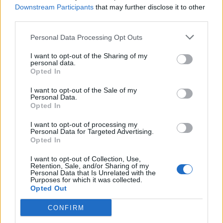
Downstream Participants
that may further disclose it to other
third parties.
Personal Data Processing Opt Outs
I want to opt-out of the Sharing of my
personal data.
Opted In
I want to opt-out of the Sale of my
Personal Data.
VAI ALLA VERSIONE CLASSICA
Opted In
I want to opt-out of processing my
Personal Data for Targeted Advertising.
Opted In
Il materiale (testo, foto e video) consultabile in questo portale è di nostra proprietà.
Alcune foto (screenshot) ed articoli presenti su "Juventus Magazine" sono in parte giunti
I want to opt-out of Collection, Use,
da internet, in quanto arrivati alla nostra attenzione attraverso regolari comunicati
Retention, Sale, and/or Sharing of my
stampa con immagini e testi allegati ed autorizzati alla pubblicazione, e quindi valutati
Personal Data that Is Unrelated with the
di pubblico dominio. Se i soggetti o gli autori avessero qualcosa in contrario alla
Purposes for which it was collected.
pubblicazione, non avranno che da segnalarlo alla redazione (indirizzo email:
Opted Out
redazione@napolimagazine.com
), che provvederà prontamente alla rimozione.
"Juventus Magazine" non è una testata giornalistica, ma un sito di informazione di
CONFIRM
proprietà di Napoli Magazine, e non è in alcun modo collegato alla Juventus S.p.A., che
ne detiene tutti i marchi e diritti.