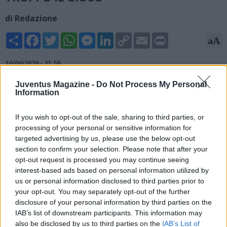
di Redazione
Share
Facebook
Twitter
WhatsApp
Messenger
LinkedIn
Copy
Email
Print
aA
Link
16/06/2026 - 21:58
Massimo Orlando, ex centrocampista, ha parlato di Stanislav
Juventus Magazine -
Do Not Process My Personal
Information
Lobotka a "Maracanà", trasmissione in onda su
TuttoMercatoWeb Radio: "Cosa farei al posto di Lobotka?
Andrei alla Juve, tanto con Allegri non serve troppo il gioco. Lo
If you wish to opt-out of the sale, sharing to third parties, or
so è una battuta cattiva, ma nella testa di Lobotka sia rimasto
processing of your personal or sensitive information for
targeted advertising by us, please use the below opt-out
l'anno di Spalletti. C'è un rapporto che, se lo chiama, va. E il
section to confirm your selection. Please note that after your
Napoli poi lo darebbe".
opt-out request is processed you may continue seeing
interest-based ads based on personal information utilized by
us or personal information disclosed to third parties prior to
your opt-out. You may separately opt-out of the further
disclosure of your personal information by third parties on the
IAB’s list of downstream participants. This information may
also be disclosed by us to third parties on the
IAB’s List of