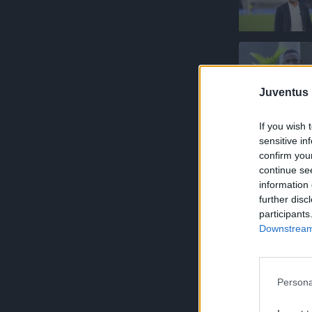
Juventus 
If you wish 
sensitive in
confirm you
continue se
information 
further disc
participants
Downstream 
Persona