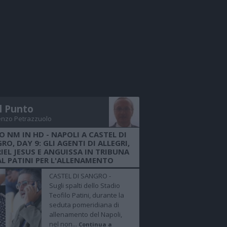
Il Punto
enzo Petrazzuolo
O NM IN HD - NAPOLI A CASTEL DI
RO, DAY 9: GLI AGENTI DI ALLEGRI,
IEL JESUS E ANGUISSA IN TRIBUNA
AL PATINI PER L'ALLENAMENTO
CASTEL DI SANGRO -
Sugli spalti dello Stadio
Teofilo Patini, durante la
seduta pomeridiana di
allenamento del Napoli,
nel non...
Continua a