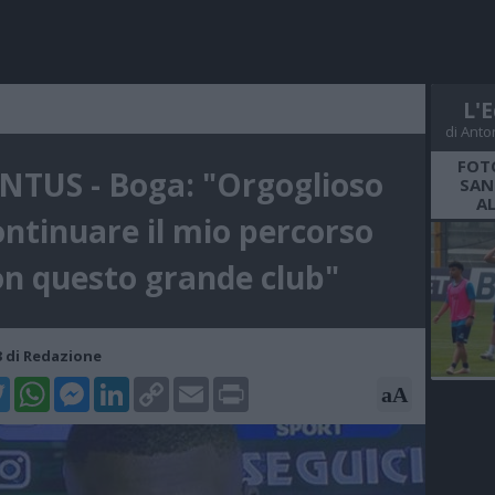
L'E
di Anto
FOT
NTUS - Boga: "Orgoglioso
SAN
A
ontinuare il mio percorso
on questo grande club"
53 di Redazione
k
tter
WhatsApp
Messenger
LinkedIn
Copy
Email
Print
aA
Link