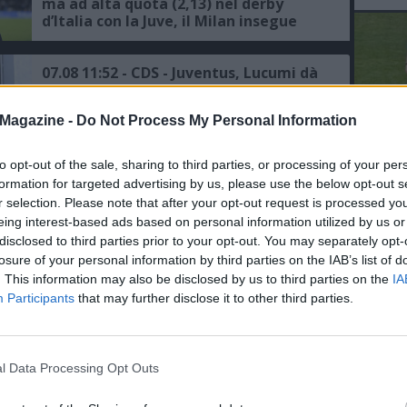
ma ad alta quota (2,13) nel derby
d’Italia con la Juve, il Milan insegue
contro il Chelsea
07.08 11:52 - CDS - Juventus, Lucumi dà
priorità assoluta ai bianconeri, ecco le
ultime
Magazine -
Do Not Process My Personal Information
07.08 11:31 - MERCATO - Juventus,
to opt-out of the sale, sharing to third parties, or processing of your per
L'An
Trubin occasione per la porta: il
formation for targeted advertising by us, please use the below opt-out s
del Nu
Benfica lo mette fuori
r selection. Please note that after your opt-out request is processed y
VID
eing interest-based ads based on personal information utilized by us or
D
disclosed to third parties prior to your opt-out. You may separately opt-
06.08 13:36 - TUTTOSPORT - Juventus,
POM
losure of your personal information by third parties on the IAB’s list of
Gatti resta in uscita, il Napoli è
ancora "tiepido" sul difensore
. This information may also be disclosed by us to third parties on the
IA
Participants
that may further disclose it to other third parties.
06.08 12:54 - SERIE A - Le big scaldano i
motori: Inter e Napoli in prima fila,
per i bookie anche la Juve punta al
l Data Processing Opt Outs
podio