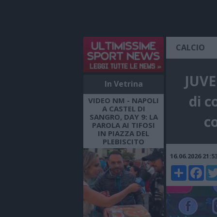
CALCIO
JUVE
In Vetrina
di c
VIDEO NM - NAPOLI
A CASTEL DI
SANGRO, DAY 9: LA
c
PAROLA AI TIFOSI
IN PIAZZA DEL
PLEBISCITO
16.06.2026 21:
Share
Faceboo
Twi