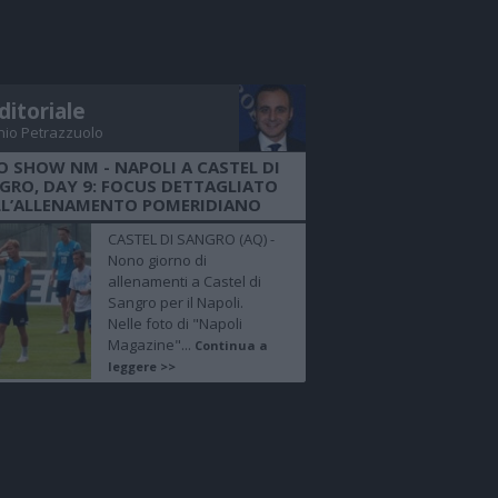
ditoriale
nio Petrazzuolo
O SHOW NM - NAPOLI A CASTEL DI
GRO, DAY 9: FOCUS DETTAGLIATO
LL’ALLENAMENTO POMERIDIANO
CASTEL DI SANGRO (AQ) -
Nono giorno di
allenamenti a Castel di
Sangro per il Napoli.
Nelle foto di "Napoli
Magazine"...
Continua a
leggere >>