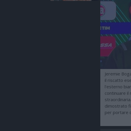
Jeremie Boga 
il riscatto e
l'esterno bi
continuare il
straordinaria
dimostrato f
per portare q