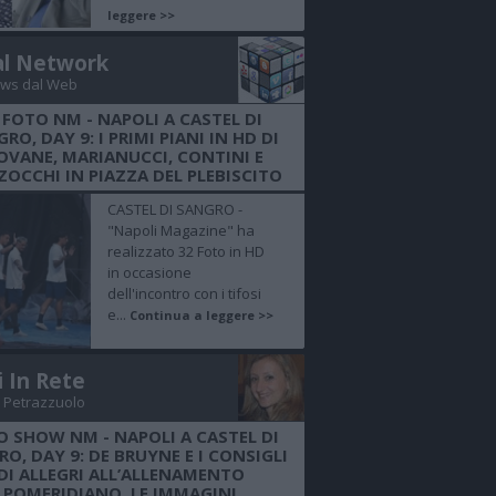
leggere >>
al Network
ws dal Web
 FOTO NM - NAPOLI A CASTEL DI
RO, DAY 9: I PRIMI PIANI IN HD DI
OVANE, MARIANUCCI, CONTINI E
OCCHI IN PIAZZA DEL PLEBISCITO
CASTEL DI SANGRO -
"Napoli Magazine" ha
realizzato 32 Foto in HD
in occasione
dell'incontro con i tifosi
e...
Continua a leggere >>
i In Rete
 Petrazzuolo
O SHOW NM - NAPOLI A CASTEL DI
O, DAY 9: DE BRUYNE E I CONSIGLI
DI ALLEGRI ALL’ALLENAMENTO
POMERIDIANO, LE IMMAGINI