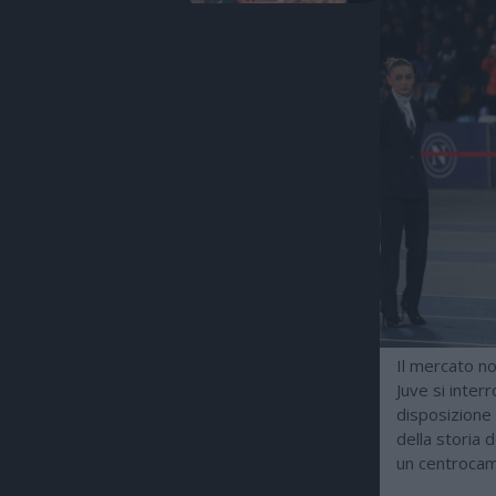
Il mercato no
Juve si inter
disposizione 
della storia 
un centrocam