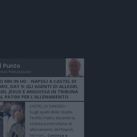
Il Punto
enzo Petrazzuolo
O NM IN HD - NAPOLI A CASTEL DI
RO, DAY 9: GLI AGENTI DI ALLEGRI,
IEL JESUS E ANGUISSA IN TRIBUNA
AL PATINI PER L'ALLENAMENTO
CASTEL DI SANGRO -
Sugli spalti dello Stadio
Teofilo Patini, durante la
seduta pomeridiana di
allenamento del Napoli,
nel non...
Continua a