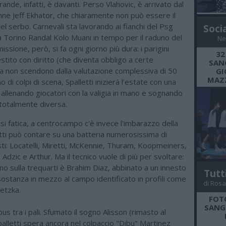
rande, infatti, è davanti. Perso Vlahovic, è arrivato dal
nne Jeff Ekhator, che chiaramente non può essere il
l serbo. Carnevali sta lavorando ai fianchi del Psg
Soci
a Torino Randal Kolo Muani in tempo per il raduno del
Ne
missione, però, si fa ogni giorno più dura: i parigini
32
stito con diritto (che diventa obbligo a certe
SANG
ma non scendono dalla valutazione complessiva di 50
GI
MAZZ
o di colpi di scena, Spalletti inizierà l’estate con una
, allenando giocatori con la valigia in mano e sognando
totalmente diversa.
 si fatica, a centrocampo c'è invece l'imbarazzo della
etti può contare su una batteria numerosissima di
ti: Locatelli, Miretti, McKennie, Thuram, Koopmeiners,
 Adzic e Arthur. Ma il tecnico vuole di più per svoltare:
no sulla trequarti è Brahim Diaz, abbinato a un innesto
Tutt
sostanza in mezzo al campo identificato in profili come
di Rosa
etzka.
FOT
SANGR
ebus tra i pali. Sfumato il sogno Alisson (rimasto al
palletti spera ancora nel colpaccio "Dibu" Martinez