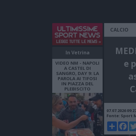
CALCIO
MEDI
In Vetrina
e p
VIDEO NM - NAPOLI
A CASTEL DI
SANGRO, DAY 9: LA
a
PAROLA AI TIFOSI
IN PIAZZA DEL
C
PLEBISCITO
07.07.2026 09:
Fonte: Sport 
Share
Faceboo
Twi