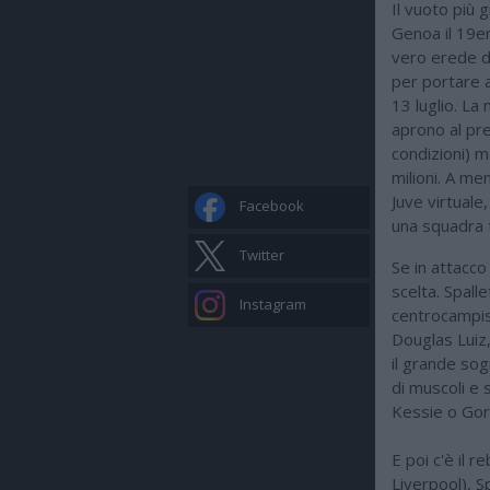
Il vuoto più g
Genoa il 19e
vero erede de
per portare 
13 luglio. La 
aprono al pre
condizioni) 
milioni. A men
Juve virtuale
Facebook
una squadra 
Twitter
Se in attacco
scelta. Spall
Instagram
centrocampis
Douglas Luiz,
il grande sog
di muscoli e 
Kessie o Gor
E poi c'è il r
Liverpool), S