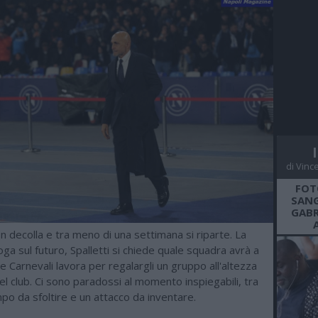
di Vinc
FOT
SANG
GABR
n decolla e tra meno di una settimana si riparte. La
roga sul futuro, Spalletti si chiede quale squadra avrà a
e Carnevali lavora per regalargli un gruppo all'altezza
del club. Ci sono paradossi al momento inspiegabili, tra
po da sfoltire e un attacco da inventare.