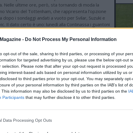
lla. Nelle ultime ore, però, sta tornando di moda la
lmo Vicario del Tottenham, che rappresenta l'opzione
 dopo i sondaggi andati a vuoto per Svilar, Suzuki e
ic. Il dato certo è uno: lunedì alla Continassa i guantoni
i indosserà ancora Michele Di Gregorio. L'ex Monza
sua terza stagione a Torino, ma lo sanno anche i muri:
Magazine -
Do Not Process My Personal Information
erà lì. La rivoluzione bianconera è appena iniziata, ma il
e.
to opt-out of the sale, sharing to third parties, or processing of your per
L'An
formation for targeted advertising by us, please use the below opt-out s
del Nu
r selection. Please note that after your opt-out request is processed y
VID
eing interest-based ads based on personal information utilized by us or
ME CALCIO
RIE
disclosed to third parties prior to your opt-out. You may separately opt-
08.08 17:05 - JUVENTUS - Spalletti:
losure of your personal information by third parties on the IAB’s list of
"Giocatori forti, ma dobbiamo
. This information may also be disclosed by us to third parties on the
IA
diventare squadra"
Participants
that may further disclose it to other third parties.
08.08 16:55 - INTER - Chivu: "In porta
non parlo di gerarchie, la Juventus
l Data Processing Opt Outs
dirà la sua in questa stagione"