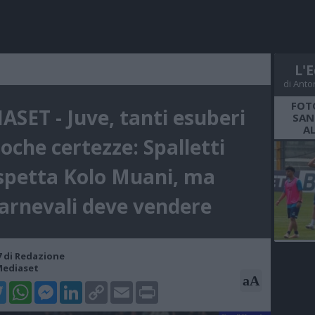
L'E
di Anto
FOT
ASET - Juve, tanti esuberi
SAN
A
oche certezze: Spalletti
spetta Kolo Muani, ma
arnevali deve vendere
27 di Redazione
Mediaset
aA
k
tter
WhatsApp
Messenger
LinkedIn
Copy
Email
Print
Link