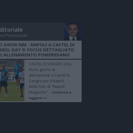
ditoriale
nio Petrazzuolo
O SHOW NM - NAPOLI A CASTEL DI
GRO, DAY 9: FOCUS DETTAGLIATO
LL’ALLENAMENTO POMERIDIANO
CASTEL DI SANGRO (AQ) -
Nono giorno di
allenamenti a Castel di
Sangro per il Napoli.
Nelle foto di "Napoli
Magazine"...
Continua a
leggere >>