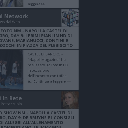
leggere >>
al Network
ws dal Web
 FOTO NM - NAPOLI A CASTEL DI
RO, DAY 9: I PRIMI PIANI IN HD DI
OVANE, MARIANUCCI, CONTINI E
OCCHI IN PIAZZA DEL PLEBISCITO
CASTEL DI SANGRO -
"Napoli Magazine" ha
realizzato 32 Foto in HD
in occasione
dell'incontro con i tifosi
e...
Continua a leggere >>
i In Rete
 Petrazzuolo
O SHOW NM - NAPOLI A CASTEL DI
O, DAY 9: DE BRUYNE E I CONSIGLI
DI ALLEGRI ALL’ALLENAMENTO
POMERIDIANO, LE IMMAGINI