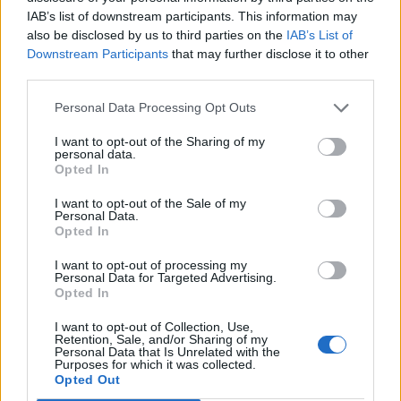
IAB’s list of downstream participants. This information may
also be disclosed by us to third parties on the
IAB’s List of
Downstream Participants
that may further disclose it to other
third parties.
Personal Data Processing Opt Outs
I want to opt-out of the Sharing of my
personal data.
Opted In
I want to opt-out of the Sale of my
Personal Data.
Opted In
VAI ALLA VERSIONE CLASSICA
I want to opt-out of processing my
Personal Data for Targeted Advertising.
Opted In
I want to opt-out of Collection, Use,
Retention, Sale, and/or Sharing of my
Personal Data that Is Unrelated with the
Il materiale (testo, foto e video) consultabile in questo portale è di nostra proprietà.
Purposes for which it was collected.
Alcune foto (screenshot) ed articoli presenti su "Juventus Magazine" sono in parte giunti
da internet, in quanto arrivati alla nostra attenzione attraverso regolari comunicati
Opted Out
stampa con immagini e testi allegati ed autorizzati alla pubblicazione, e quindi valutati
di pubblico dominio. Se i soggetti o gli autori avessero qualcosa in contrario alla