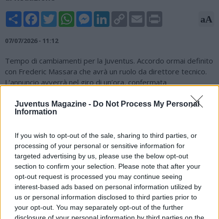
Share
Facebook
Twitter
WhatsApp
Messenger
LinkedIn
Copy
Email
Print
aA
Link
07/07/2026 - 11:12
Tempo di cambiamenti per la Juventus. Accordo ormai definito
con Frederic Massara che avrà un ruolo da direttore tecnico.
L’annuncio avverrà nel giro di un’ora, confermata
l’indiscrezione data ieri prima dell’ora di pranzo da
Controcalcio. Già in passato Massara era stato valutato, la
Juventus Magazine -
Do Not Process My Personal
Information
stessa cosa era accaduta per Tognozzi che per il momento ha
preferito mantenere il suo incarico tra Nottingham e gli altri
club controllati da Marinakis. Saranno fatte valutazioni su
If you wish to opt-out of the sale, sharing to third parties, or
processing of your personal or sensitive information for
Modesto, già in bilico da settimane, esattamente come sono
targeted advertising by us, please use the below opt-out
state fatte riflessioni su Chiellini. Di sicuro la Juve, con
section to confirm your selection. Please note that after your
l’avvento di Carnevali, è attesa da una ristrutturazione per
opt-out request is processed you may continue seeing
tornare a essere competitiva.
interest-based ads based on personal information utilized by
Fonte: alfredopedulla.com
us or personal information disclosed to third parties prior to
your opt-out. You may separately opt-out of the further
disclosure of your personal information by third parties on the