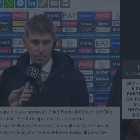
k
tter
WhatsApp
Messenger
LinkedIn
Copy
Email
Print
Link
di Vinc
SKY -
È C
PARTE
DA TU
ST
NAZI
ara è stato nominato Chief Football Officer del Club.
BI
o ruolo, Frederic riporterà direttamente
atore Delegato Giovanni Carnevali con l'obiettivo di
 struttura organizzativa dell'area Football maschile.