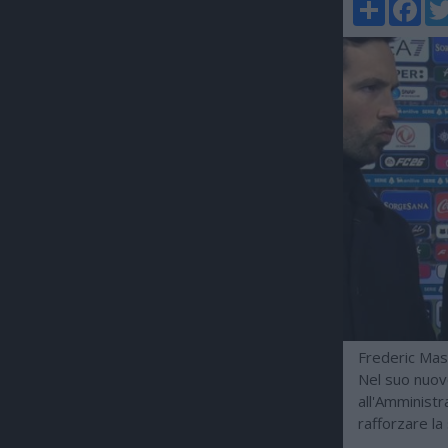
Share
Faceboo
Twi
Frederic Mass
Nel suo nuov
all'Amministr
rafforzare la