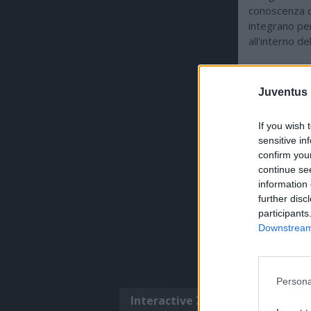
conoscenza d
integrano pe
all'interno de
Juventus 
ULTIMISSI
If you wish 
sensitive in
confirm you
continue se
information 
further disc
participants
Downstream 
Persona
Interactive Zone