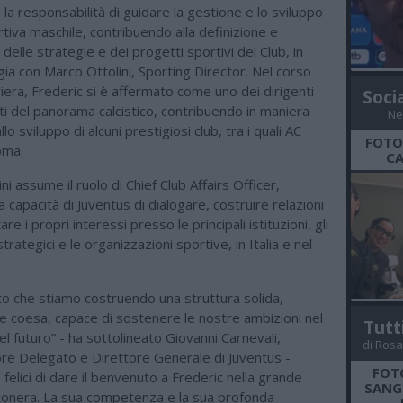
 la responsabilità di guidare la gestione e lo sviluppo
rtiva maschile, contribuendo alla definizione e
 delle strategie e dei progetti sportivi del Club, in
gia con Marco Ottolini, Sporting Director. Nel corso
riera, Frederic si è affermato come uno dei dirigenti
Soci
i del panorama calcistico, contribuendo in maniera
Ne
allo sviluppo di alcuni prestigiosi club, tra i quali AC
FOTO
oma.
CA
ini assume il ruolo di Chief Club Affairs Officer,
a capacità di Juventus di dialogare, costruire relazioni
e i propri interessi presso le principali istituzioni, gli
rategici e le organizzazioni sportive, in Italia e nel
to che stiamo costruendo una struttura solida,
 coesa, capace di sostenere le nostre ambizioni nel
Tutt
l futuro” - ha sottolineato Giovanni Carnevali,
di Rosa
re Delegato e Direttore Generale di Juventus -
FOT
felici di dare il benvenuto a Frederic nella grande
SANGR
nconera. La sua competenza e la sua profonda