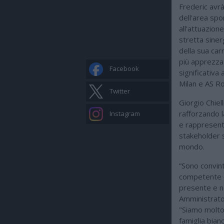
Frederic avrà
dell'area spo
all'attuazione
stretta siner
della sua car
più apprezzat
Facebook
significativa 
Milan e AS R
Twitter
Giorgio Chiell
rafforzando l
Instagram
e rappresentar
stakeholder st
mondo.
“Sono convin
competente e
presente e ne
Amministrato
"Siamo molto 
famiglia bia