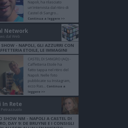
Napoli, ha rilasciato
un'intervista dal ritiro di
Castel di Sangro...
Continua a leggere >>
al Network
ws dal Web
 SHOW - NAPOLI, GLI AZZURRI CON
FFETTERIA ETOILE, LE IMMAGINI
CASTEL DI SANGRO (AQ) -
Caffetteria Etoile ha
fatto tappa nel ritiro del
Napoli. Nelle foto
pubblicate su Instagram,
ecco Ras...
Continua a
leggere >>
i In Rete
 Petrazzuolo
O SHOW NM - NAPOLI A CASTEL DI
O, DAY 9: DE BRUYNE E I CONSIGLI