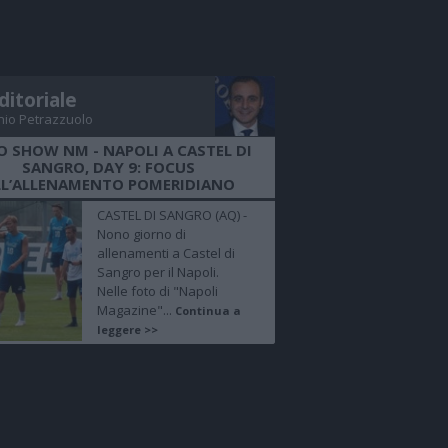
ditoriale
nio Petrazzuolo
O SHOW NM - NAPOLI A CASTEL DI
SANGRO, DAY 9: FOCUS
LL’ALLENAMENTO POMERIDIANO
CASTEL DI SANGRO (AQ) -
Nono giorno di
allenamenti a Castel di
Sangro per il Napoli.
Nelle foto di "Napoli
Magazine"...
Continua a
leggere >>