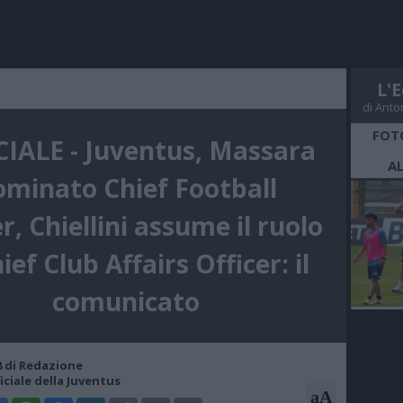
L'E
di Anto
FOT
CIALE - Juventus, Massara
A
ominato Chief Football
r, Chiellini assume il ruolo
ief Club Affairs Officer: il
comunicato
08 di Redazione
iciale della Juventus
aA