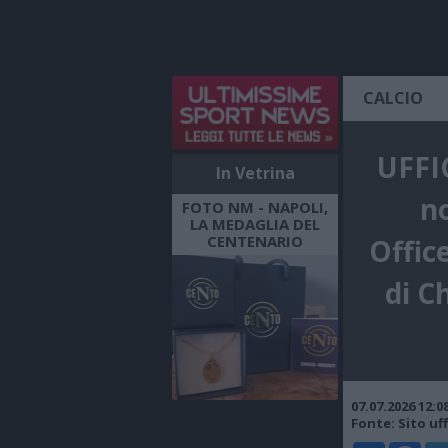
CALCIO
UFFI
In Vetrina
n
FOTO NM - NAPOLI,
LA MEDAGLIA DEL
CENTENARIO
Office
di Ch
07.07.2026 12:
Fonte: Sito uff