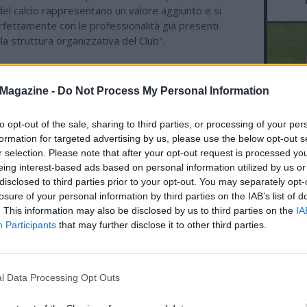
el calcio rappresentano un valore aggiunto e si
rfettamente con le professionalità già presenti
lla struttura organizzativa del Club".
Magazine -
Do Not Process My Personal Information
ME CALCIO
07.08 18:41 - MEDIASET - Juventus-
to opt-out of the sale, sharing to third parties, or processing of your per
Inter, le probabili formazioni
L'An
formation for targeted advertising by us, please use the below opt-out s
dell'amichevole di Perth: out Gatti,
r selection. Please note that after your opt-out request is processed y
del Nu
Pio-Idrissou coppia confermata
eing interest-based ads based on personal information utilized by us or
FO
disclosed to third parties prior to your opt-out. You may separately opt-
07.08 15:10 - JUVENTUS - Spalletti:
R
losure of your personal information by third parties on the IAB’s list of
"Nessuno strascico dopo la
simulazione di Bastoni"
. This information may also be disclosed by us to third parties on the
IA
Participants
that may further disclose it to other third parties.
07.08 14:42 - MEDIASET - Juventus,
l'arrivo di Lucumí potrebbe sbloccare
la cessione di Gatti
l Data Processing Opt Outs