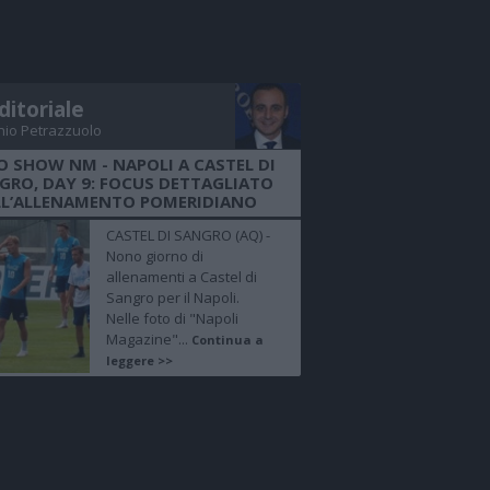
ditoriale
nio Petrazzuolo
O SHOW NM - NAPOLI A CASTEL DI
GRO, DAY 9: FOCUS DETTAGLIATO
LL’ALLENAMENTO POMERIDIANO
CASTEL DI SANGRO (AQ) -
Nono giorno di
allenamenti a Castel di
Sangro per il Napoli.
Nelle foto di "Napoli
Magazine"...
Continua a
leggere >>