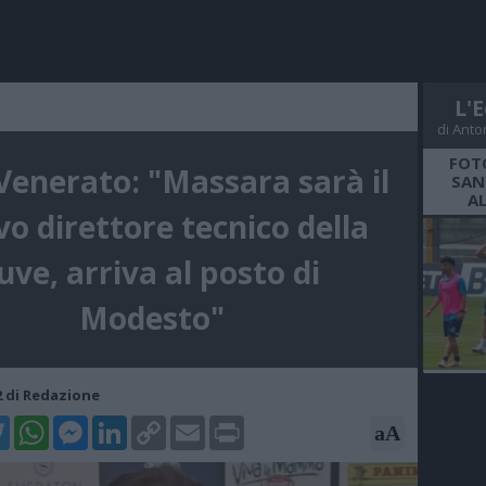
L'E
di Anto
FOT
 Venerato: "Massara sarà il
SAN
A
o direttore tecnico della
uve, arriva al posto di
Modesto"
52 di Redazione
k
tter
WhatsApp
Messenger
LinkedIn
Copy
Email
Print
aA
Link