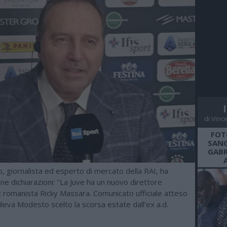
di Vinc
FOT
SANG
GABR
, giornalista ed esperto di mercato della RAI, ha
cune dichiarazioni: "La Juve ha un nuovo direttore
ex romanista Ricky Massara. Comunicato ufficiale atteso
Rileva Modesto scelto la scorsa estate dall'ex a.d.