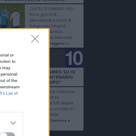
CASTEL DI SANGRO (AQ) -
Nono giorno di
allenamenti a Castel di
Sangro per il Napoli.
Durante la seduta
pomeridiana, Massimili...
Continua a leggere >>
sonal or
golo
ection to
mero 10
ou may
EO SSCN - IL CLUB AZZURRO SU IG
 personal
VOCA LA FESTA DEL CENTENARIO:
out of the
"UNA SETTIMANA DOPO"
 downstream
NAPOLI - "Una settimana
B’s List of
dopo", scrive su
Instagram la SSC Napoli
pubblicando un video in
time lapse delle
celebrazi...
Continua a
leggere >>