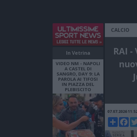
CALCIO
RAI -
In Vetrina
nuov
VIDEO NM - NAPOLI
A CASTEL DI
SANGRO, DAY 9: LA
J
PAROLA AI TIFOSI
IN PIAZZA DEL
PLEBISCITO
07.07.2026 11:
Share
Faceboo
Twi