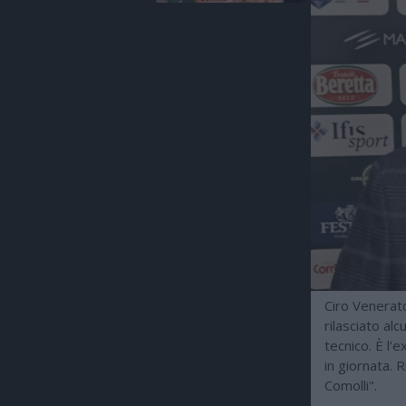
Ciro Venerato
rilasciato al
tecnico. È l'
in giornata. 
Comolli".