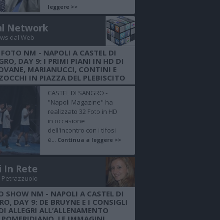
leggere >>
al Network
ws dal Web
 FOTO NM - NAPOLI A CASTEL DI
RO, DAY 9: I PRIMI PIANI IN HD DI
OVANE, MARIANUCCI, CONTINI E
OCCHI IN PIAZZA DEL PLEBISCITO
CASTEL DI SANGRO -
"Napoli Magazine" ha
realizzato 32 Foto in HD
in occasione
dell'incontro con i tifosi
e...
Continua a leggere >>
i In Rete
 Petrazzuolo
O SHOW NM - NAPOLI A CASTEL DI
O, DAY 9: DE BRUYNE E I CONSIGLI
DI ALLEGRI ALL’ALLENAMENTO
POMERIDIANO, LE IMMAGINI