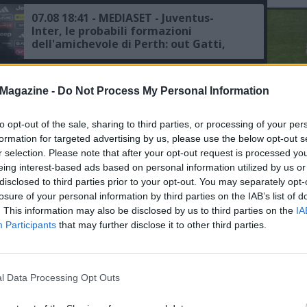
07.08 18:41 - MEDIASET - Juventus-
Inter, le probabili formazioni
dell'amichevole di Perth: out Gatti,
Pio-Idrissou coppia confermata
07.08 15:10 - JUVENTUS - Spalletti:
Magazine -
Do Not Process My Personal Information
"Nessuno strascico dopo la
simulazione di Bastoni"
to opt-out of the sale, sharing to third parties, or processing of your per
L'An
formation for targeted advertising by us, please use the below opt-out s
del Nu
07.08 14:42 - MEDIASET - Juventus,
r selection. Please note that after your opt-out request is processed y
l'arrivo di Lucumí potrebbe sbloccare
VID
eing interest-based ads based on personal information utilized by us or
la cessione di Gatti
RIE
disclosed to third parties prior to your opt-out. You may separately opt-
losure of your personal information by third parties on the IAB’s list of
. This information may also be disclosed by us to third parties on the
IA
07.08 13:49 - AMICHEVOLI - Inter avanti
ma ad alta quota (2,13) nel derby
Participants
that may further disclose it to other third parties.
d’Italia con la Juve, il Milan insegue
contro il Chelsea
07.08 11:52 - CDS - Juventus, Lucumi dà
l Data Processing Opt Outs
priorità assoluta ai bianconeri, ecco le
ultime