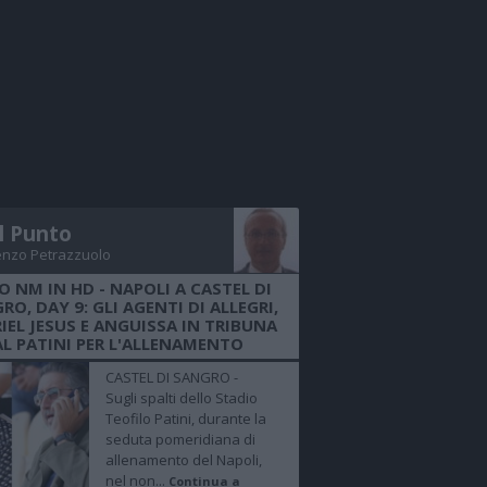
Il Punto
enzo Petrazzuolo
O NM IN HD - NAPOLI A CASTEL DI
RO, DAY 9: GLI AGENTI DI ALLEGRI,
IEL JESUS E ANGUISSA IN TRIBUNA
AL PATINI PER L'ALLENAMENTO
CASTEL DI SANGRO -
Sugli spalti dello Stadio
Teofilo Patini, durante la
seduta pomeridiana di
allenamento del Napoli,
nel non...
Continua a