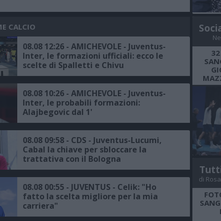
ME CALCIO
Soci
Ne
08.08 12:26 - AMICHEVOLE - Juventus-
32
Inter, le formazioni ufficiali: ecco le
SANG
scelte di Spalletti e Chivu
GI
MAZZ
08.08 10:26 - AMICHEVOLE - Juventus-
Inter, le probabili formazioni:
Alajbegovic dal 1'
08.08 09:58 - CDS - Juventus-Lucumi,
Cabal la chiave per sbloccare la
trattativa con il Bologna
Tutt
di Rosa
08.08 00:55 - JUVENTUS - Celik: "Ho
FOT
fatto la scelta migliore per la mia
SANGR
carriera"