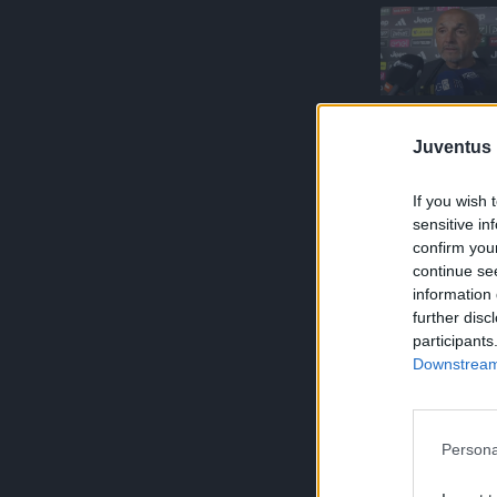
Juventus 
If you wish 
sensitive in
confirm you
continue se
information 
further disc
participants
Downstream 
Persona