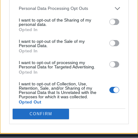
Personal Data Processing Opt Outs
I want to opt-out of the Sharing of my
personal data.
Opted In
VAI ALLA VERSIONE CLASSICA
I want to opt-out of the Sale of my
Personal Data.
Opted In
I want to opt-out of processing my
Il materiale (testo, foto e video) consultabile in questo portale è di nostra proprietà.
Personal Data for Targeted Advertising.
Alcune foto (screenshot) ed articoli presenti su "Juventus Magazine" sono in parte giunti
Opted In
da internet, in quanto arrivati alla nostra attenzione attraverso regolari comunicati
stampa con immagini e testi allegati ed autorizzati alla pubblicazione, e quindi valutati
di pubblico dominio. Se i soggetti o gli autori avessero qualcosa in contrario alla
I want to opt-out of Collection, Use,
pubblicazione, non avranno che da segnalarlo alla redazione (indirizzo email:
Retention, Sale, and/or Sharing of my
redazione@napolimagazine.com
), che provvederà prontamente alla rimozione.
Personal Data that Is Unrelated with the
Purposes for which it was collected.
"Juventus Magazine" non è una testata giornalistica, ma un sito di informazione di
proprietà di Napoli Magazine, e non è in alcun modo collegato alla Juventus S.p.A., che
Opted Out
ne detiene tutti i marchi e diritti.
CONFIRM