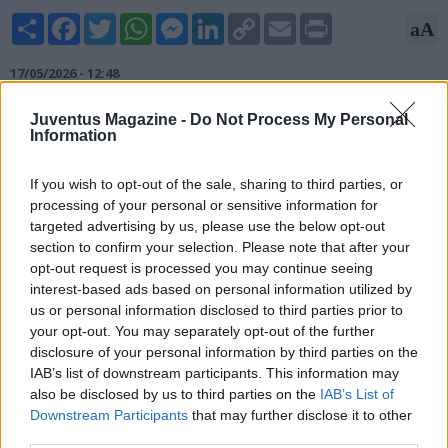
Share
Facebook
Twitter
WhatsApp
Messenger
LinkedIn
Copy
Email
Print
aA
Link
17/05/2026 - 12:48
Brutta tegola per la Fiorentina. Durante il match della 37esima
Juventus Magazine -
Do Not Process My Personal
giornata di Serie A contro la Juventus, Fabiano Parisi ha subìto
Information
un duro infortunio che lo ha costretto a lasciare il campo in
barella dopo un contrastro con un avversario. Al suo posto è
If you wish to opt-out of the sale, sharing to third parties, or
entrato Harrison.
processing of your personal or sensitive information for
targeted advertising by us, please use the below opt-out
section to confirm your selection. Please note that after your
opt-out request is processed you may continue seeing
interest-based ads based on personal information utilized by
us or personal information disclosed to third parties prior to
your opt-out. You may separately opt-out of the further
disclosure of your personal information by third parties on the
IAB’s list of downstream participants. This information may
also be disclosed by us to third parties on the
IAB’s List of
Downstream Participants
that may further disclose it to other
third parties.