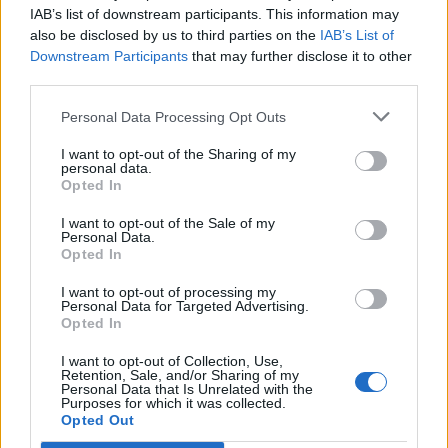
IAB’s list of downstream participants. This information may
also be disclosed by us to third parties on the
IAB’s List of
Downstream Participants
that may further disclose it to other
third parties.
Personal Data Processing Opt Outs
I want to opt-out of the Sharing of my
personal data.
Opted In
I want to opt-out of the Sale of my
Personal Data.
Opted In
VAI ALLA VERSIONE CLASSICA
I want to opt-out of processing my
Personal Data for Targeted Advertising.
Opted In
I want to opt-out of Collection, Use,
Retention, Sale, and/or Sharing of my
Personal Data that Is Unrelated with the
Il materiale (testo, foto e video) consultabile in questo portale è di nostra proprietà.
Alcune foto (screenshot) ed articoli presenti su "Juventus Magazine" sono in parte giunti
Purposes for which it was collected.
da internet, in quanto arrivati alla nostra attenzione attraverso regolari comunicati
Opted Out
stampa con immagini e testi allegati ed autorizzati alla pubblicazione, e quindi valutati
di pubblico dominio. Se i soggetti o gli autori avessero qualcosa in contrario alla