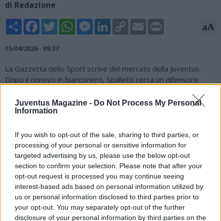
di Redazione
Share
Facebook
Twitter
WhatsApp
Messenger
LinkedIn
Copy
Email
Print
aA
Link
15/04/2026 - 09:37
La Gazzetta dello Sport scrive del mercato della Juventus.
Dopo il rinnovo in bianconero, Spalletti cerca un difensore
centrale. Tra i nomi spicca quello del suo ex difensore al
Napoli, Kim Min-Jae. In porta, resta la suggestione Alisson. Il
Juventus Magazine -
Do Not Process My Personal
Information
difensore coreano è il grande sogno in caso di addio di
Gleison Bremer. Dopo 3 stagioni in Bundesliga, l'ex azzurro
starebbe valutando un cambio di rotta, ma molto dipenderà
If you wish to opt-out of the sale, sharing to third parties, or
dal finale di stagione: la qualificazione in Champions, è come
processing of your personal or sensitive information for
suddetto, l'addio del difensore brasiliano. Kim è infatti
targeted advertising by us, please use the below opt-out
considerato l'unico in grado di raccogliere l'eredità di Bremer
section to confirm your selection. Please note that after your
opt-out request is processed you may continue seeing
per esperienza, leadership e conoscenza del campionato
interest-based ads based on personal information utilized by
italiano.
us or personal information disclosed to third parties prior to
your opt-out. You may separately opt-out of the further
disclosure of your personal information by third parties on the