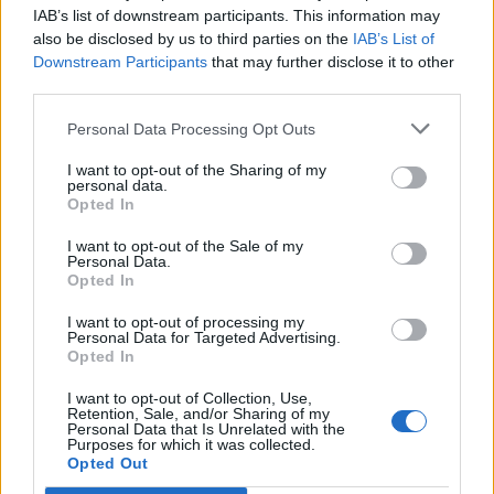
IAB’s list of downstream participants. This information may
also be disclosed by us to third parties on the
IAB’s List of
Downstream Participants
that may further disclose it to other
third parties.
Personal Data Processing Opt Outs
I want to opt-out of the Sharing of my
personal data.
Opted In
I want to opt-out of the Sale of my
Personal Data.
Opted In
VAI ALLA VERSIONE CLASSICA
I want to opt-out of processing my
Personal Data for Targeted Advertising.
Opted In
I want to opt-out of Collection, Use,
Retention, Sale, and/or Sharing of my
Personal Data that Is Unrelated with the
Il materiale (testo, foto e video) consultabile in questo portale è di nostra proprietà.
Alcune foto (screenshot) ed articoli presenti su "Juventus Magazine" sono in parte giunti
Purposes for which it was collected.
da internet, in quanto arrivati alla nostra attenzione attraverso regolari comunicati
Opted Out
stampa con immagini e testi allegati ed autorizzati alla pubblicazione, e quindi valutati
di pubblico dominio. Se i soggetti o gli autori avessero qualcosa in contrario alla