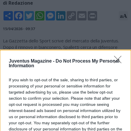
di Redazione
Share
Facebook
Twitter
WhatsApp
Messenger
LinkedIn
Copy
Email
Print
aA
Link
15/04/2026 - 09:37
La Gazzetta dello Sport scrive del mercato della Juventus.
Dopo il rinnovo in bianconero, Spalletti cerca un difensore
centrale. Tra i nomi spicca quello del suo ex difensore al
Napoli, Kim Min-Jae. In porta, resta la suggestione Alisson. Il
Juventus Magazine -
Do Not Process My Personal
Information
difensore coreano è il grande sogno in caso di addio di
Gleison Bremer. Dopo 3 stagioni in Bundesliga, l'ex azzurro
starebbe valutando un cambio di rotta, ma molto dipenderà
If you wish to opt-out of the sale, sharing to third parties, or
dal finale di stagione: la qualificazione in Champions, è come
processing of your personal or sensitive information for
suddetto, l'addio del difensore brasiliano. Kim è infatti
targeted advertising by us, please use the below opt-out
considerato l'unico in grado di raccogliere l'eredità di Bremer
section to confirm your selection. Please note that after your
opt-out request is processed you may continue seeing
per esperienza, leadership e conoscenza del campionato
interest-based ads based on personal information utilized by
italiano.
us or personal information disclosed to third parties prior to
your opt-out. You may separately opt-out of the further
disclosure of your personal information by third parties on the