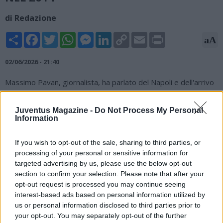
di Redazione
Share
Facebook
Twitter
WhatsApp
Messenger
LinkedIn
Copy
Email
Print
aA
Link
02/06/2026 - 21:40
Massimo Pavan, giornalista, ha parlato del Napoli e dell'arrivo
di Massimiliano Allegri nel suo editoriale per Sportitalia: "Il
Napoli ha scelto di affidarsi a Massimiliano Allegri per aprire
Juventus Magazine -
Do Not Process My Personal
una nuova fase del proprio progetto tecnico. Tuttavia, il
Information
tecnico livornese si trova oggi in un contesto molto diverso
rispetto a quello che ereditò alla Juventus nel 2014. La
If you wish to opt-out of the sale, sharing to third parties, or
situazione attuale richiede interventi importanti e non
processing of your personal or sensitive information for
basteranno alcuni innesti di esperienza per colmare
targeted advertising by us, please use the below opt-out
immediatamente il divario dalle prime posizioni. Molti sperano
section to confirm your selection. Please note that after your
che possa ripetersi quanto accadde dopo l’addio di Antonio
opt-out request is processed you may continue seeing
Conte a Torino, ma le condizioni di partenza sono differenti e il
interest-based ads based on personal information utilized by
percorso appare decisamente più complesso".
us or personal information disclosed to third parties prior to
your opt-out. You may separately opt-out of the further