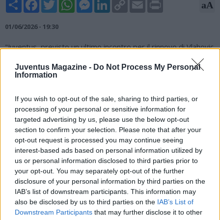
Share
Facebook
Twitter
WhatsApp
Messenger
LinkedIn
Copy
Email
Print
aA
Link
01/06/2026 - 19:30
"Juventus, previsto un ultimo incontro per il rinnovo di Vlahovic.
Riavviati i contatti per Kolo Muani", scrive Gianluca Di Marzio,
Juventus Magazine -
Do Not Process My Personal
giornalista, su X.
Information
.
@juventusfc
, previsto un ultimo incontro per il rinnovo di
Vlahovic. Riavviati i contatti per Kolo Muani
If you wish to opt-out of the sale, sharing to third parties, or
processing of your personal or sensitive information for
— Gianluca Di Marzio (@DiMarzio)
June 1, 2026
targeted advertising by us, please use the below opt-out
section to confirm your selection. Please note that after your
opt-out request is processed you may continue seeing
interest-based ads based on personal information utilized by
us or personal information disclosed to third parties prior to
your opt-out. You may separately opt-out of the further
disclosure of your personal information by third parties on the
IAB’s list of downstream participants. This information may
also be disclosed by us to third parties on the
IAB’s List of
Downstream Participants
that may further disclose it to other