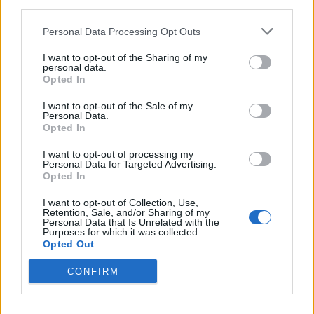
third parties.
Personal Data Processing Opt Outs
I want to opt-out of the Sharing of my
personal data.
Opted In
VAI ALLA VERSIONE CLASSICA
I want to opt-out of the Sale of my
Personal Data.
Opted In
I want to opt-out of processing my
Personal Data for Targeted Advertising.
Il materiale (testo, foto e video) consultabile in questo portale è di nostra proprietà.
Opted In
Alcune foto (screenshot) ed articoli presenti su "Juventus Magazine" sono in parte giunti
da internet, in quanto arrivati alla nostra attenzione attraverso regolari comunicati
stampa con immagini e testi allegati ed autorizzati alla pubblicazione, e quindi valutati
I want to opt-out of Collection, Use,
di pubblico dominio. Se i soggetti o gli autori avessero qualcosa in contrario alla
Retention, Sale, and/or Sharing of my
pubblicazione, non avranno che da segnalarlo alla redazione (indirizzo email:
Personal Data that Is Unrelated with the
redazione@napolimagazine.com
), che provvederà prontamente alla rimozione.
Purposes for which it was collected.
Opted Out
"Juventus Magazine" non è una testata giornalistica, ma un sito di informazione di
proprietà di Napoli Magazine, e non è in alcun modo collegato alla Juventus S.p.A., che
ne detiene tutti i marchi e diritti.
CONFIRM