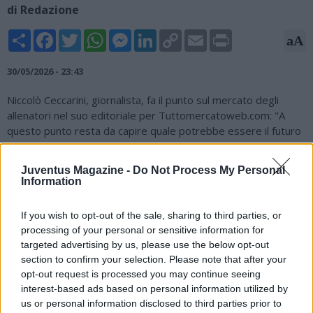
di Redazione
Share
Facebook
Twitter
WhatsApp
Messenger
LinkedIn
Copy
Email
Print
aA
Link
30/05/2026 - 23:43
Niccolò Ceccarini, giornalista, fa il punto sul mercato degli
allenatori nel suo editoriale per Tuttomercatoweb.com: "A
questo punto resta da capire quale potrebbe essere il futuro
di Italiano. L’arrivo di Allegri a Napoli ha chiuso una porta
importante e quindi ora c’è da scoprire quale strada deciderà
Juventus Magazine -
Do Not Process My Personal
di percorrere. In Italia ci potrebbe essere il Milan ma forse
Information
anche un’avventura all’estero. Infine Antonio Conte. Dopo la
chiusura del rapporto con il Napoli a questo punto all’orizzonte
If you wish to opt-out of the sale, sharing to third parties, or
rimangono sostanzialmente due scenari. Il primo riguarda la
processing of your personal or sensitive information for
Nazionale. L’allenatore leccese non ha mai nascosto che una
targeted advertising by us, please use the below opt-out
soluzione del genere sarebbe più che gradita ma bisognerà
section to confirm your selection. Please note that after your
aspettare il nuovo presidente federale. Anche Mancini infatti
opt-out request is processed you may continue seeing
resta in corsa. L’altra è rimanere fermo un anno in attesa di un
interest-based ads based on personal information utilized by
nuovo progetto. Al momento non ci sono segnali di un suo
us or personal information disclosed to third parties prior to