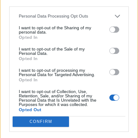
third parties.
Personal Data Processing Opt Outs
I want to opt-out of the Sharing of my
personal data.
Opted In
VAI ALLA VERSIONE CLASSICA
I want to opt-out of the Sale of my
Personal Data.
Opted In
I want to opt-out of processing my
Personal Data for Targeted Advertising.
Opted In
Il materiale (testo, foto e video) consultabile in questo portale è di nostra proprietà.
Alcune foto (screenshot) ed articoli presenti su "Juventus Magazine" sono in parte giunti
da internet, in quanto arrivati alla nostra attenzione attraverso regolari comunicati
I want to opt-out of Collection, Use,
stampa con immagini e testi allegati ed autorizzati alla pubblicazione, e quindi valutati
Retention, Sale, and/or Sharing of my
di pubblico dominio. Se i soggetti o gli autori avessero qualcosa in contrario alla
Personal Data that Is Unrelated with the
pubblicazione, non avranno che da segnalarlo alla redazione (indirizzo email:
redazione@napolimagazine.com
), che provvederà prontamente alla rimozione.
Purposes for which it was collected.
Opted Out
"Juventus Magazine" non è una testata giornalistica, ma un sito di informazione di
proprietà di Napoli Magazine, e non è in alcun modo collegato alla Juventus S.p.A., che
ne detiene tutti i marchi e diritti.
CONFIRM