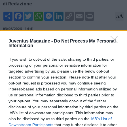
di Redazione
Share
Facebook
Twitter
WhatsApp
Messenger
LinkedIn
Copy
Email
Print
aA
Link
03/06/2026 - 14:41
Massimiliano Canzi non è più l'allenatore della Juventus
Juventus Magazine -
Do Not Process My Personal
Information
Women. Lo riferisce il club in una nota: "Il Club desidera
ringraziare il mister per il lavoro svolto nelle ultime due
stagioni, dopo il suo arrivo in bianconero nell'estate del 2024".
If you wish to opt-out of the sale, sharing to third parties, or
Canzi ha conquistato uno Scudetto, una Supercoppa Italiana,
processing of your personal or sensitive information for
una Coppa Italia e una Serie A Women's Cup.
targeted advertising by us, please use the below opt-out
section to confirm your selection. Please note that after your
opt-out request is processed you may continue seeing
interest-based ads based on personal information utilized by
us or personal information disclosed to third parties prior to
your opt-out. You may separately opt-out of the further
disclosure of your personal information by third parties on the
IAB’s list of downstream participants. This information may
also be disclosed by us to third parties on the
IAB’s List of
Downstream Participants
that may further disclose it to other