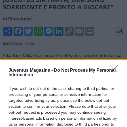
SORRIDENTE E PRONTO A GIOCARE"
di Redazione
Share
Facebook
Twitter
WhatsApp
Messenger
LinkedIn
Copy
Email
Print
aA
Link
03/06/2026 - 13:34
Arkadiusz Milik, ex attaccante del Napoli, ha raccontato la sua
esperienza alla Juventus in un'intervista rilasciata a Kanal
Sportowy: "Negli ultimi due anni l'unica cosa di cui avrei potuto
Juventus Magazine -
Do Not Process My Personal
parlare erano i miei infortuni. Arrivo da un periodo che mi ha
Information
letteralmente logorato. Volevo staccare da tutto. A inizio
2025 ho avuto un grosso problema, sono stati momenti
If you wish to opt-out of the sale, sharing to third parties, or
spiacevoli. Avevo toccato il fondo, all'improvviso mi capitava di
processing of your personal or sensitive information for
andare in palestra per allenarmi e più volte interrompevo
targeted advertising by us, please use the below opt-out
l'allenamento e andavo in bagno a sfogarmi e piangere. Mi
section to confirm your selection. Please note that after your
spiace che la stagione con la Juve sia finita, nell'ultimo periodo
opt-out request is processed you may continue seeing
mi sentivo come una persona affamata che camminava in una
interest-based ads based on personal information utilized by
via piena di ristoranti. Oggi sono sorridente, riposato e pronto
us or personal information disclosed to third parties prior to