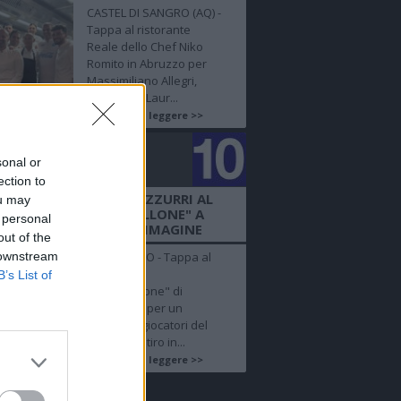
CASTEL DI SANGRO (AQ) -
Tappa al ristorante
Reale dello Chef Niko
Romito in Abruzzo per
Massimiliano Allegri,
Aurelio De Laur...
Continua a leggere >>
golo
sonal or
mero 10
ection to
TO ZOOM - NAPOLI, AZZURRI AL
ou may
ISTORANTE "L'OMBRELLONE" A
 personal
ROCCARASO, ECCO L'IMMAGINE
out of the
 downstream
ROCCARASO - Tappa al
Ristorante
B’s List of
"L'Ombrellone" di
Roccaraso per un
gruppo di giocatori del
Napoli, in ritiro in...
Continua a leggere >>