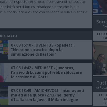
ato sul rispetto reciproco. Il centravanti ha lasciato
ossibilità per il futuro, ribadendo però che la sua
ale è continuare a vivere con serenità la sua avventura
Soci
Ne
FOTO
ME CALCIO
CA
07.08 15:10 - JUVENTUS - Spalletti:
"Nessuno strascico dopo la
simulazione di Bastoni"
07.08 14:42 - MEDIASET - Juventus,
l'arrivo di Lucumí potrebbe sbloccare
la cessione di Gatti
Tutt
di Rosa
07.08 13:49 - AMICHEVOLI - Inter avanti
ma ad alta quota (2,13) nel derby
FOTO
A
d’Italia con la Juve, il Milan insegue
R
contro il Chelsea