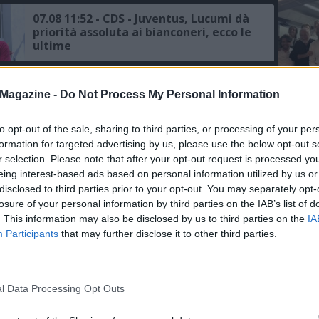
07.08 11:52 - CDS - Juventus, Lucumi dà
priorità assoluta ai bianconeri, ecco le
ultime
07.08 11:31 - MERCATO - Juventus,
Magazine -
Do Not Process My Personal Information
Trubin occasione per la porta: il
Benfica lo mette fuori
L'An
to opt-out of the sale, sharing to third parties, or processing of your per
del Nu
formation for targeted advertising by us, please use the below opt-out s
06.08 13:36 - TUTTOSPORT - Juventus,
FO
r selection. Please note that after your opt-out request is processed y
Gatti resta in uscita, il Napoli è
R
eing interest-based ads based on personal information utilized by us or
ancora "tiepido" sul difensore
disclosed to third parties prior to your opt-out. You may separately opt-
losure of your personal information by third parties on the IAB’s list of
. This information may also be disclosed by us to third parties on the
IA
06.08 12:54 - SERIE A - Le big scaldano i
motori: Inter e Napoli in prima fila,
Participants
that may further disclose it to other third parties.
per i bookie anche la Juve punta al
podio
06.08 11:57 - CDS - Juventus, mercato
l Data Processing Opt Outs
in uscita: per Gatti e Cabal si
attendono nuove proposte