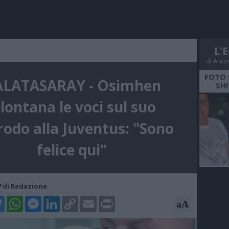
L'E
di Anto
FOTO 
LATASARAY - Osimhen
SHI
llontana le voci sul suo
odo alla Juventus: "Sono
felice qui"
27 di Redazione
k
tter
WhatsApp
Messenger
LinkedIn
Copy
Email
Print
aA
Link