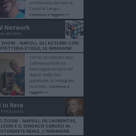
un'intervista dal ritiro di
Castel di Sangro...
Continua a leggere >>
al Network
ws dal Web
 SHOW - NAPOLI, GLI AZZURRI CON
FFETTERIA ETOILE, LE IMMAGINI
CASTEL DI SANGRO (AQ) -
Caffetteria Etoile ha
fatto tappa nel ritiro del
Napoli. Nelle foto
pubblicate su Instagram,
ecco Ras...
Continua a
leggere >>
i In Rete
 Petrazzuolo
 ZOOM - NAPOLI, DE LAURENTIIS,
LLEGRI E IL SINDACO CARUSO AL
ISTORANTE REALE, L'IMMAGINE