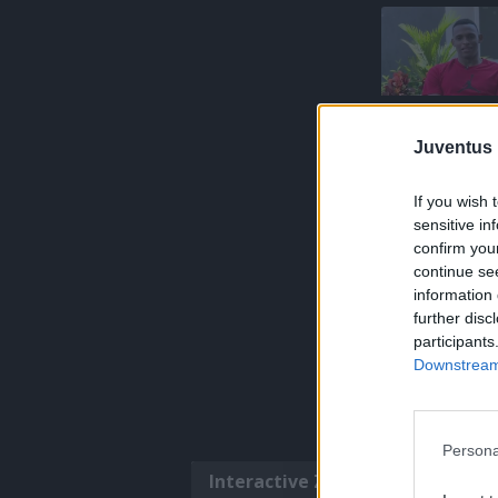
Juventus 
If you wish 
sensitive in
confirm you
continue se
information 
further disc
participants
Downstream 
Persona
Interactive Zone