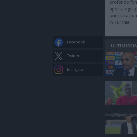
profondo fond
aperta ogni p
priorità attu
in Turchia.
Facebook
ULTIMISSI
Twitter
Instagram