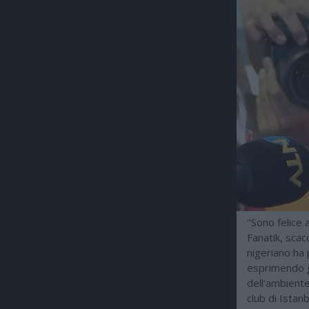
"Sono felice 
Fanatik, scac
nigeriano ha
esprimendo gr
dell'ambiente
club di Istan