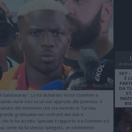
di Vinc
SKY -
È C
PARTE
DA TU
ST
al Galatasaray". Lo ha dichiarato Victor Osimhen a
NAZI
ciando via le voci su un suo approdo alla Juventus. Il
BI
 parlato del momento che sta vivendo in Turchia,
ande gratitudine nei confronti del club e
 che lo ha accolto. Speciale il rapporto tra Osimhen e il
bul, come da lui stesso spiegato, un sentimento