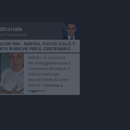
ditoriale
nio Petrazzuolo
SLIDE NM - NAPOLI, FOCUS SULLE T-
RTS BIANCHE PER IL CENTENARIO
NAPOLI - In occasione
dei festeggiamenti per il
Centenario del Napoli, il
club ha realizzato
alcune t-shirts di colore
bianco...
Continua a
leggere >>