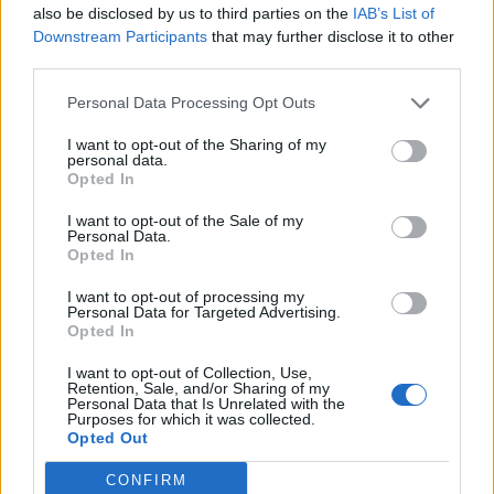
also be disclosed by us to third parties on the
IAB’s List of
Downstream Participants
that may further disclose it to other
third parties.
Personal Data Processing Opt Outs
I want to opt-out of the Sharing of my
personal data.
Opted In
I want to opt-out of the Sale of my
Personal Data.
Opted In
VAI ALLA VERSIONE CLASSICA
I want to opt-out of processing my
Personal Data for Targeted Advertising.
Opted In
I want to opt-out of Collection, Use,
Il materiale (testo, foto e video) consultabile in questo portale è di nostra proprietà.
Retention, Sale, and/or Sharing of my
Alcune foto (screenshot) ed articoli presenti su "Juventus Magazine" sono in parte giunti
Personal Data that Is Unrelated with the
da internet, in quanto arrivati alla nostra attenzione attraverso regolari comunicati
Purposes for which it was collected.
stampa con immagini e testi allegati ed autorizzati alla pubblicazione, e quindi valutati
di pubblico dominio. Se i soggetti o gli autori avessero qualcosa in contrario alla
Opted Out
pubblicazione, non avranno che da segnalarlo alla redazione (indirizzo email:
redazione@napolimagazine.com
), che provvederà prontamente alla rimozione.
CONFIRM
"Juventus Magazine" non è una testata giornalistica, ma un sito di informazione di