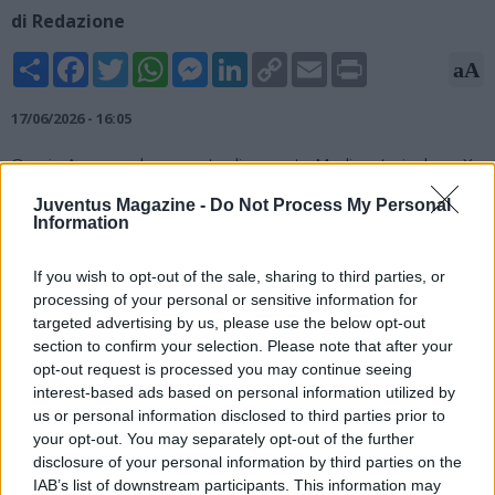
di Redazione
Share
Facebook
Twitter
WhatsApp
Messenger
LinkedIn
Copy
Email
Print
aA
Link
17/06/2026 - 16:05
Orazio Accomando, esperto di mercato Mediaset, rivela su X:
"Juventus, avanza Guglielmo Vicario per la porta. Contatto
Juventus Magazine -
Do Not Process My Personal
diretto tra Carnevali, agente e Tottenham per intavolare la
Information
trattativa".
If you wish to opt-out of the sale, sharing to third parties, or
Juventus, avanza Guglielmo Vicario per la porta. Contatto
processing of your personal or sensitive information for
diretto tra Carnevali, agente e Tottenham per intavolare la
targeted advertising by us, please use the below opt-out
trattativa.
@sportmediaset
section to confirm your selection. Please note that after your
— Orazio Accomando (@OAccomando91)
June 17, 2026
opt-out request is processed you may continue seeing
interest-based ads based on personal information utilized by
us or personal information disclosed to third parties prior to
your opt-out. You may separately opt-out of the further
disclosure of your personal information by third parties on the
IAB’s list of downstream participants. This information may