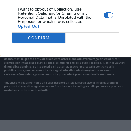
I want to opt-out of Collection, Use,
Retention, Sale, and/or Sharing of my
Personal Data that Is Unrelated with the
VAI ALLA VERSIONE CLASSICA
Purposes for which it was collected.
Opted Out
CONFIRM
Il materiale (testo, foto e video) consultabile in questo portale è di nostra proprietà.
Alcune foto (screenshot) ed articoli presenti su "Juventus Magazine" sono in parte giunti
da internet, in quanto arrivati alla nostra attenzione attraverso regolari comunicati
stampa con immagini e testi allegati ed autorizzati alla pubblicazione, e quindi valutati
di pubblico dominio. Se i soggetti o gli autori avessero qualcosa in contrario alla
pubblicazione, non avranno che da segnalarlo alla redazione (indirizzo email:
redazione@napolimagazine.com
), che provvederà prontamente alla rimozione.
"Juventus Magazine" non è una testata giornalistica, ma un sito di informazione di
proprietà di Napoli Magazine, e non è in alcun modo collegato alla Juventus S.p.A., che
ne detiene tutti i marchi e diritti.