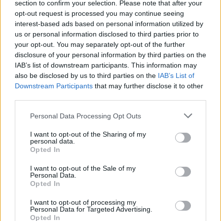
section to confirm your selection. Please note that after your
come già fatto con Buffon e Szczesny.
opt-out request is processed you may continue seeing
interest-based ads based on personal information utilized by
Un anno fa - ma anche a gennaio - c'erano diversi club sullo
us or personal information disclosed to third parties prior to
stesso Perin. Il Genoa ha provato a riportarlo a casa due
your opt-out. You may separately opt-out of the further
volte, ma s'è scontrato con le richieste economiche. Poi Como
disclosure of your personal information by third parties on the
e Bologna ci avevano pensato, salvo poi confermare i
IAB’s list of downstream participants. This information may
rispettivi portieri.
also be disclosed by us to third parties on the
IAB’s List of
Downstream Participants
that may further disclose it to other
Fonte: tuttomercatoweb.com
third parties.
Personal Data Processing Opt Outs
I want to opt-out of the Sharing of my
personal data.
Opted In
I want to opt-out of the Sale of my
Personal Data.
Opted In
I want to opt-out of processing my
Personal Data for Targeted Advertising.
Opted In